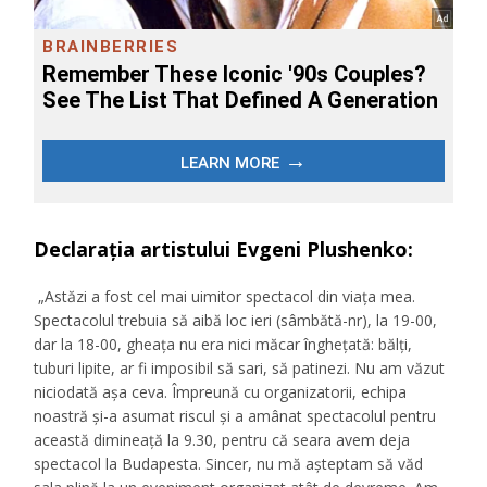
Declaraţia artistului Evgeni Plushenko:
„Astăzi a fost cel mai uimitor spectacol din viaţa mea.
Spectacolul trebuia să aibă loc ieri (sâmbătă-nr), la 19-00,
dar la 18-00, gheaţa nu era nici măcar îngheţată: bălţi,
tuburi lipite, ar fi imposibil să sari, să patinezi. Nu am văzut
niciodată aşa ceva. Împreună cu organizatorii, echipa
noastră şi-a asumat riscul şi a amânat spectacolul pentru
această dimineaţă la 9.30, pentru că seara avem deja
spectacol la Budapesta. Sincer, nu mă aşteptam să văd