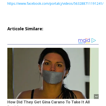
https://www.facebook.com/portalcj/videos/563288711191241/
Articole Similare: