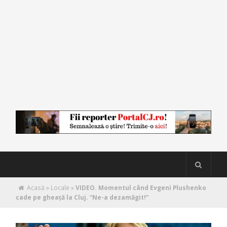
Acasă
»
Locale
»
VIDEO. Momentul când Evgeni Plushenko
cade pe gheaţă la Cluj. “Ne-a dezamăgit!”