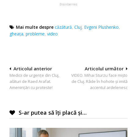
Mai multe despre
căzătură
,
Cluj
,
Evgeni Plushenko
,
gheața
,
probleme
,
video
Navigare
Articolul anterior
Articolul următor
Medicii de urgenţe din Cluj,
VIDEO. Mihai Sturzu face mişto
în
alături de Raed Arafat.
de Cluj. Râde în hohote şi imită
articole
Amenințări cu proteste!
accentul ardelenesc
S-ar putea să îți placă și…