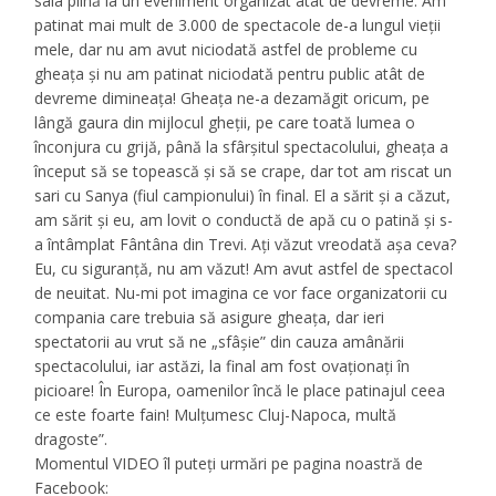
sala plină la un eveniment organizat atât de devreme. Am
patinat mai mult de 3.000 de spectacole de-a lungul vieţii
mele, dar nu am avut niciodată astfel de probleme cu
gheaţa şi nu am patinat niciodată pentru public atât de
devreme dimineaţa! Gheaţa ne-a dezamăgit oricum, pe
lângă gaura din mijlocul gheţii, pe care toată lumea o
înconjura cu grijă, până la sfârşitul spectacolului, gheaţa a
început să se topească şi să se crape, dar tot am riscat un
sari cu Sanya (fiul campionului) în final. El a sărit şi a căzut,
am sărit şi eu, am lovit o conductă de apă cu o patină şi s-
a întâmplat Fântâna din Trevi. Aţi văzut vreodată aşa ceva?
Eu, cu siguranţă, nu am văzut! Am avut astfel de spectacol
de neuitat. Nu-mi pot imagina ce vor face organizatorii cu
compania care trebuia să asigure gheaţa, dar ieri
spectatorii au vrut să ne „sfâşie” din cauza amânării
spectacolului, iar astăzi, la final am fost ovaţionaţi în
picioare! În Europa, oamenilor încă le place patinajul ceea
ce este foarte fain! Mulţumesc Cluj-Napoca, multă
dragoste”.
Momentul VIDEO îl puteţi urmări pe pagina noastră de
Facebook: