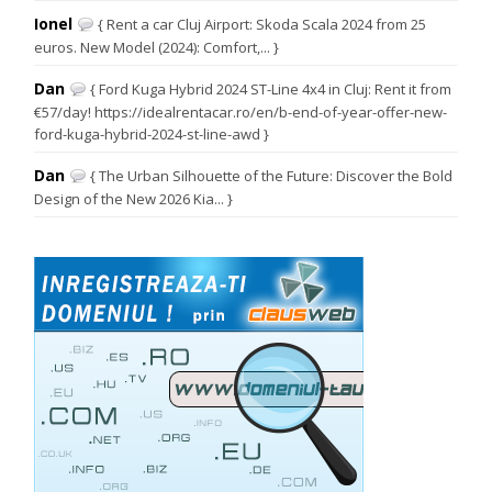
Ionel
{ Rent a car Cluj Airport: Skoda Scala 2024 from 25
euros. New Model (2024): Comfort,... }
Dan
{ Ford Kuga Hybrid 2024 ST-Line 4x4 in Cluj: Rent it from
€57/day! https://idealrentacar.ro/en/b-end-of-year-offer-new-
ford-kuga-hybrid-2024-st-line-awd }
Dan
{ The Urban Silhouette of the Future: Discover the Bold
Design of the New 2026 Kia... }