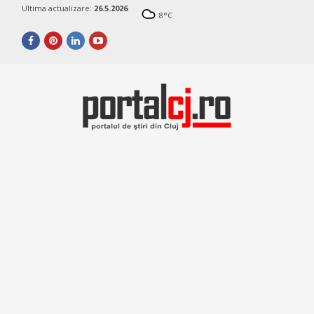
Ultima actualizare:
26.5.2026
8
°C