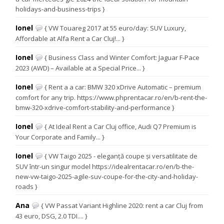
holidays-and-business-trips }
Ionel
{ VW Touareg 2017 at 55 euro/day: SUV Luxury,
Affordable at Alfa Rent a Car Cluj!... }
Ionel
{ Business Class and Winter Comfort: Jaguar F-Pace
2023 (AWD) – Available at a Special Price... }
Ionel
{ Rent a a car: BMW 320 xDrive Automatic – premium
comfort for any trip. https://www.phprentacar.ro/en/b-rent-the-
bmw-320-xdrive-comfort-stability-and-performance }
Ionel
{ At Ideal Rent a Car Cluj office, Audi Q7 Premium is
Your Corporate and Family... }
Ionel
{ VW Taigo 2025 - eleganță coupe și versatilitate de
SUV într-un singur model https://idealrentacar.ro/en/b-the-
new-vw-taigo-2025-agile-suv-coupe-for-the-city-and-holiday-
roads }
Ana
{ VW Passat Variant Highline 2020: rent a car Cluj from
43 euro, DSG, 2.0 TDI.... }