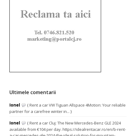
Ultimele comentarii
Ionel
{ Rent a car VW Tiguan Allspace 4Motion: Your reliable
partner for a carefree winter in... }
Ionel
{ Rent a car Cluj: The New Mercedes-Benz GLE 2024
available from €104 per day. https://idealrentacar.ro/en/b-rent-
a-car-mercedes-gle-2024-the-ideal-solution-for-mountain-