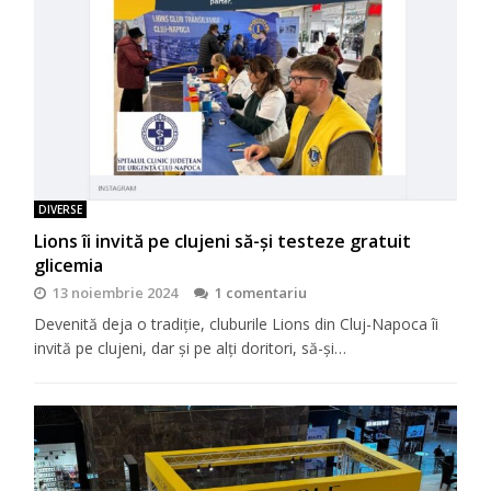
DIVERSE
Lions îi invită pe clujeni să-şi testeze gratuit
glicemia
13 noiembrie 2024
1 comentariu
Devenită deja o tradiţie, cluburile Lions din Cluj-Napoca îi
invită pe clujeni, dar şi pe alţi doritori, să-şi…