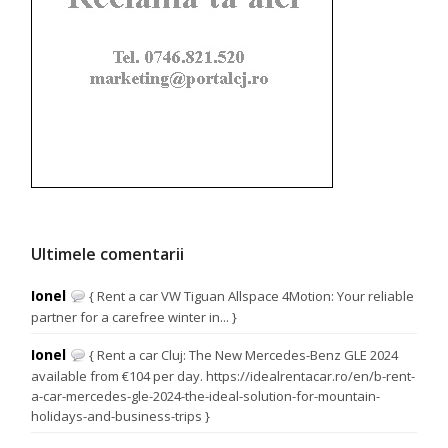
Ultimele comentarii
Ionel
{ Rent a car VW Tiguan Allspace 4Motion: Your reliable
partner for a carefree winter in... }
Ionel
{ Rent a car Cluj: The New Mercedes-Benz GLE 2024
available from €104 per day. https://idealrentacar.ro/en/b-rent-
a-car-mercedes-gle-2024-the-ideal-solution-for-mountain-
holidays-and-business-trips }