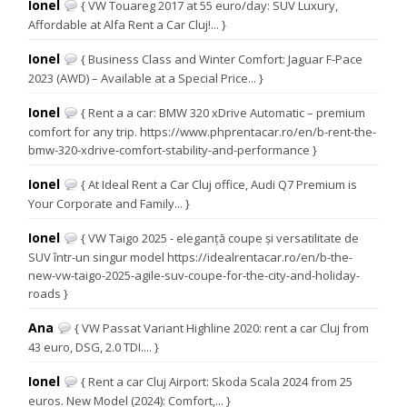
Ionel
{ VW Touareg 2017 at 55 euro/day: SUV Luxury,
Affordable at Alfa Rent a Car Cluj!... }
Ionel
{ Business Class and Winter Comfort: Jaguar F-Pace
2023 (AWD) – Available at a Special Price... }
Ionel
{ Rent a a car: BMW 320 xDrive Automatic – premium
comfort for any trip. https://www.phprentacar.ro/en/b-rent-the-
bmw-320-xdrive-comfort-stability-and-performance }
Ionel
{ At Ideal Rent a Car Cluj office, Audi Q7 Premium is
Your Corporate and Family... }
Ionel
{ VW Taigo 2025 - eleganță coupe și versatilitate de
SUV într-un singur model https://idealrentacar.ro/en/b-the-
new-vw-taigo-2025-agile-suv-coupe-for-the-city-and-holiday-
roads }
Ana
{ VW Passat Variant Highline 2020: rent a car Cluj from
43 euro, DSG, 2.0 TDI.... }
Ionel
{ Rent a car Cluj Airport: Skoda Scala 2024 from 25
euros. New Model (2024): Comfort,... }