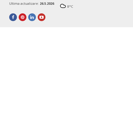
Ultima actualizare:
26.5.2026
8
°C