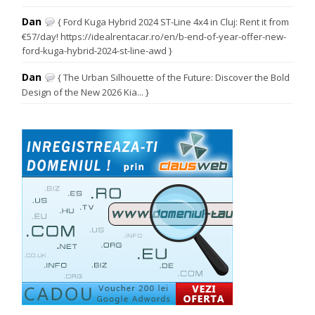
Dan
{ Ford Kuga Hybrid 2024 ST-Line 4x4 in Cluj: Rent it from
€57/day! https://idealrentacar.ro/en/b-end-of-year-offer-new-
ford-kuga-hybrid-2024-st-line-awd }
Dan
{ The Urban Silhouette of the Future: Discover the Bold
Design of the New 2026 Kia... }