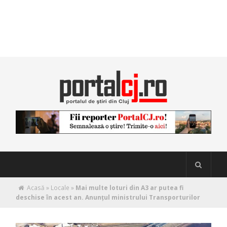
Acasă
»
Locale
»
Mai multe loturi din A3 ar putea fi
deschise în acest an. Anunţul ministrului Transporturilor