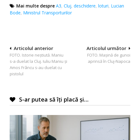
Mai multe despre
A3
,
Cluj
,
deschidere
,
loturi
,
Lucian
Bode
,
Ministrul Transporturilor
Navigare
Articolul anterior
Articolul următor
FOTO. Istorie neştiută. Maniu
FOTO. Maşină de gunoi
în
s-a duelat la Cluj. Iuliu Maniu şi
aprinsă în Cluj-Napoca
articole
Amos Frâncu s-au duelat cu
pistolul
S-ar putea să îți placă și…