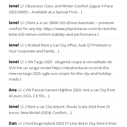
Ionel
{ Business Class and Winter Comfort: Jaguar F-Pace
2023 (AWD) – Available at a Special Price... }
Ionel
{ Rent a a car: BMW 320 xDrive Automatic – premium
comfort for any trip. https://www.phprentacar.ro/en/b-rent-the-
bmw-320-xdrive-comfort-stability-and-performance }
Ionel
{ At Ideal Rent a Car Cluj office, Audi Q7 Premium is
Your Corporate and Family... }
Ionel
{ VW Taigo 2025 - eleganță coupe și versatilitate de
SUV într-un singur model https://idealrentacar.ro/en/b-the-
new-vw-taigo-2025-agile-suv-coupe-for-the-city-and-holiday-
roads }
Ana
{ VW Passat Variant Highline 2020: rent a car Cluj from
43 euro, DSG, 2.0 TDI.... }
Ionel
{ Rent a car Cluj Airport: Skoda Scala 2024 from 25
euros. New Model (2024): Comfort,... }
Dan
{ Ford Kuga Hybrid 2024 ST-Line 4x4 in Cluj: Rent it from