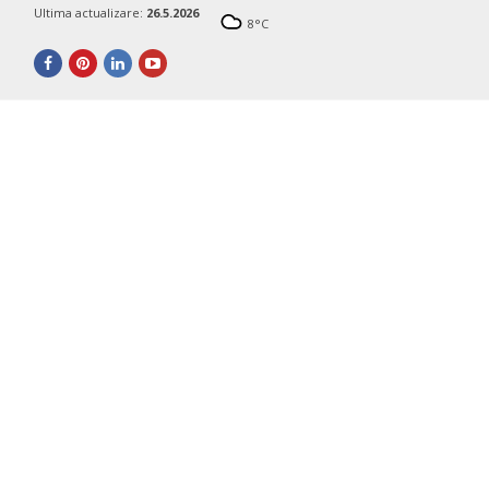
Ultima actualizare:
26.5.2026
8
°C