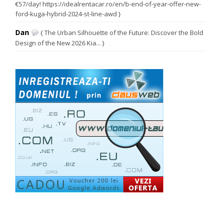
€57/day! https://idealrentacar.ro/en/b-end-of-year-offer-new-
ford-kuga-hybrid-2024-st-line-awd }
Dan
{ The Urban Silhouette of the Future: Discover the Bold
Design of the New 2026 Kia... }