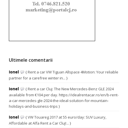
Ultimele comentarii
Ionel
{ Rent a car VW Tiguan Allspace 4Motion: Your reliable
partner for a carefree winter in... }
Ionel
{ Rent a car Cluj: The New Mercedes-Benz GLE 2024
available from €104 per day. https://idealrentacar.ro/en/b-rent-
a-car-mercedes-gle-2024-the-ideal-solution-for-mountain-
holidays-and-business-trips }
Ionel
{ VW Touareg 2017 at 55 euro/day: SUV Luxury,
Affordable at Alfa Rent a Car Cluj!... }