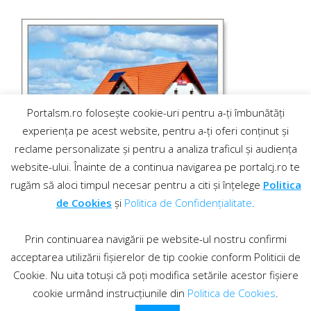
Portalsm.ro folosește cookie-uri pentru a-ți îmbunătăți
experiența pe acest website, pentru a-ți oferi conținut și
reclame personalizate și pentru a analiza traficul și audiența
website-ului. Înainte de a continua navigarea pe portalcj.ro te
rugăm să aloci timpul necesar pentru a citi și înțelege
Politica
de Cookies
și
Politica de Confidențialitate
.
Prin continuarea navigării pe website-ul nostru confirmi
acceptarea utilizării fișierelor de tip cookie conform Politicii de
Cookie. Nu uita totuși că poți modifica setările acestor fișiere
cookie urmând instrucțiunile din
Politica de Cookies
.
Contact
·
Regulament comentarii
© 2019 PortalCJ.ro. Toate drepturile sunt rezervate.