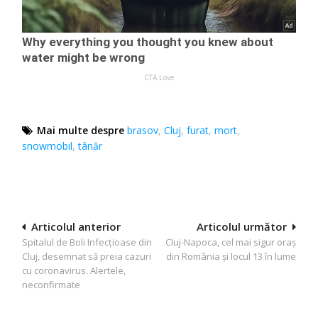
Mai multe despre
brasov
,
Cluj
,
furat
,
mort
,
snowmobil
,
tânăr
Navigare
Articolul anterior
Articolul următor
Spitalul de Boli Infecţioase din
Cluj-Napoca, cel mai sigur oraş
în
Cluj, desemnat să preia cazuri
din România şi locul 13 în lume
articole
cu coronavirus. Alertele,
neconfirmate