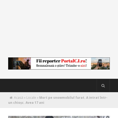
Acasă
»
Locale
»
Mort pe snowmobilul furat. A intrat într-
un chioşc. Avea 17 ani