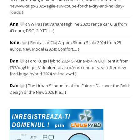
new-vw-taigo-2025-agile-suv-coupe-for-the-city-and-holiday-
roads }
Ana
{ VW Passat Variant Highline 2020: rent a car Cluj from
43 euro, DSG, 2.0 TDI.... }
Ionel
{ Rent a car Cluj Airport: Skoda Scala 2024 from 25
euros. New Model (2024): Comfort,... }
Dan
{ Ford Kuga Hybrid 2024 ST-Line 4x4 in Cluj: Rent it from
€57/day! https://idealrentacar.ro/en/b-end-of-year-offer-new-
ford-kuga-hybrid-2024-st-line-awd }
Dan
{ The Urban Silhouette of the Future: Discover the Bold
Design of the New 2026 Kia... }