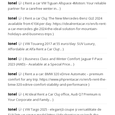
Ionel
{ Rent a car VW Tiguan Allspace 4Motion: Your reliable
partner for a carefree winter in... }
Ionel
{ Rent a car Cluj: The New Mercedes-Benz GLE 2024
available from €104 per day. https://idealrentacar.ro/en/b-rent-
a-car-mercedes-gle-2024-the-ideal-solution-for-mountain-
holidays-and-business-trips }
Ionel
{ VW Touareg 2017 at 55 euro/day: SUV Luxury,
Affordable at Alfa Rent a Car Cluj!... }
Ionel
{ Business Class and Winter Comfort: Jaguar F-Pace
2023 (AWD) – Available at a Special Price... }
Ionel
{ Rent a a car: BMW 320 xDrive Automatic – premium
comfort for any trip. https://www.phprentacar.ro/en/b-rent-the-
bmw-320-xdrive-comfort-stability-and-performance }
Ionel
{ At Ideal Rent a Car Cluj office, Audi Q7 Premium is
Your Corporate and Family... }
Ionel
{ VW Taigo 2025 - eleganță coupe și versatilitate de
SUV într-un singur model https://idealrentacar.ro/en/b-the-