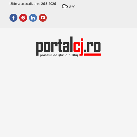
Ultima actualizare:
26.5.2026
8
°C