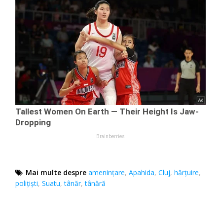
Mai multe despre
ameninţare
,
Apahida
,
Cluj
,
hărţuire
,
polițiști
,
Suatu
,
tânăr
,
tânără