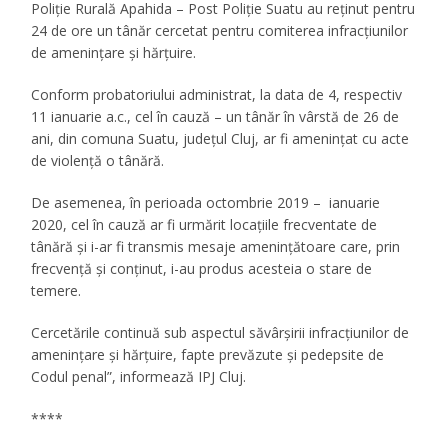
Poliție Rurală Apahida – Post Poliție Suatu au reținut pentru
24 de ore un tânăr cercetat pentru comiterea infracțiunilor
de amenințare și hărțuire.
Conform probatoriului administrat, la data de 4, respectiv
11 ianuarie a.c., cel în cauză – un tânăr în vârstă de 26 de
ani, din comuna Suatu, județul Cluj, ar fi amenințat cu acte
de violență o tânără.
De asemenea, în perioada octombrie 2019 – ianuarie
2020, cel în cauză ar fi urmărit locațiile frecventate de
tânără și i-ar fi transmis mesaje amenințătoare care, prin
frecvență și conținut, i-au produs acesteia o stare de
temere.
Cercetările continuă sub aspectul săvârșirii infracțiunilor de
amenințare și hărțuire, fapte prevăzute și pedepsite de
Codul penal”, informează IPJ Cluj.
****