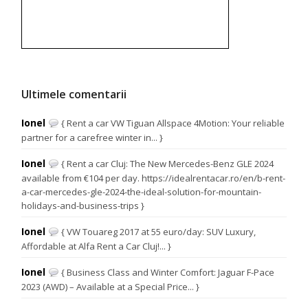
Ultimele comentarii
Ionel
{ Rent a car VW Tiguan Allspace 4Motion: Your reliable
partner for a carefree winter in... }
Ionel
{ Rent a car Cluj: The New Mercedes-Benz GLE 2024
available from €104 per day. https://idealrentacar.ro/en/b-rent-
a-car-mercedes-gle-2024-the-ideal-solution-for-mountain-
holidays-and-business-trips }
Ionel
{ VW Touareg 2017 at 55 euro/day: SUV Luxury,
Affordable at Alfa Rent a Car Cluj!... }
Ionel
{ Business Class and Winter Comfort: Jaguar F-Pace
2023 (AWD) – Available at a Special Price... }