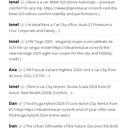
Ionel
{ Rent a a car: BMW 320 xDrive Automatic – premium
comfort for any trip. https://www.phprentacar.ro/en/b-rent-the-
bmw-320-xdrive-comfort-stability-and-performance }
Ionel
{ At Ideal Rent a Car Cluj office, Audi Q7 Premium is
Your Corporate and Family... }
Ionel
{ VW Taigo 2025 - eleganță coupe și versatilitate de
SUV într-un singur model https://idealrentacar.ro/en/b-the-
new-vw-taigo-2025-agile-suv-coupe-for-the-city-and-holiday-
roads }
Ana
{ VW Passat Variant Highline 2020: rent a car Cluj from
43 euro, DSG, 2.0 TDI.... }
Ionel
{ Rent a car Cluj Airport: Skoda Scala 2024 from 25
euros. New Model (2024): Comfort,... }
Dan
{ Ford Kuga Hybrid 2024 ST-Line 4x4 in Cluj: Rent it from
€57/day! https://idealrentacar.ro/en/b-end-of-year-offer-new-
ford-kuga-hybrid-2024-st-line-awd }
Dan
{ The Urban Silhouette of the Future: Discover the Bold