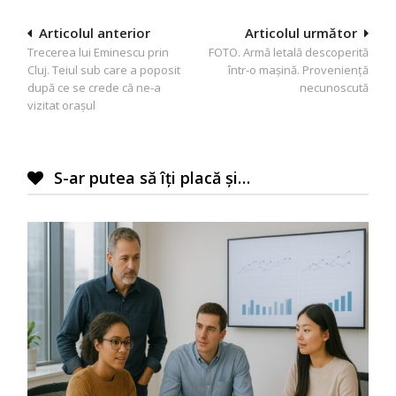
Navigare
Articolul anterior
Articolul următor
Trecerea lui Eminescu prin
FOTO. Armă letală descoperită
în
Cluj. Teiul sub care a poposit
într-o maşină. Provenienţă
articole
după ce se crede că ne-a
necunoscută
vizitat oraşul
S-ar putea să îți placă și…