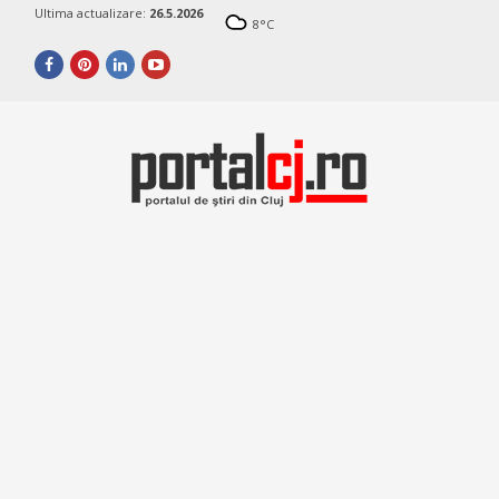
Ultima actualizare:
26.5.2026
8
°C