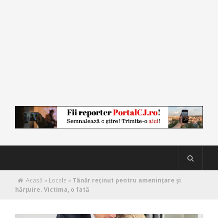
Acasă
»
Locale
»
Tânăr reţinut pentru ameninţare şi
hărţuire. Victima, o fată