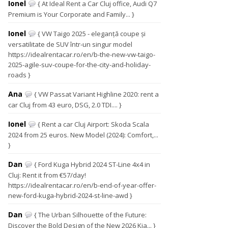
Ionel
{ At Ideal Rent a Car Cluj office, Audi Q7
Premium is Your Corporate and Family... }
Ionel
{ VW Taigo 2025 - eleganță coupe și
versatilitate de SUV într-un singur model
https://idealrentacar.ro/en/b-the-new-vw-taigo-
2025-agile-suv-coupe-for-the-city-and-holiday-
roads }
Ana
{ VW Passat Variant Highline 2020: rent a
car Cluj from 43 euro, DSG, 2.0 TDI.... }
Ionel
{ Rent a car Cluj Airport: Skoda Scala
2024 from 25 euros. New Model (2024): Comfort,...
}
Dan
{ Ford Kuga Hybrid 2024 ST-Line 4x4 in
Cluj: Rent it from €57/day!
https://idealrentacar.ro/en/b-end-of-year-offer-
new-ford-kuga-hybrid-2024-st-line-awd }
Dan
{ The Urban Silhouette of the Future:
Discover the Bold Design of the New 2026 Kia... }