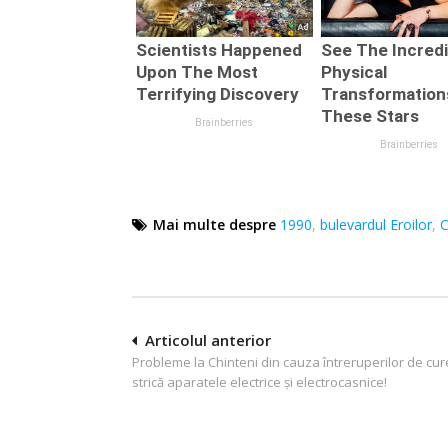
Mai multe despre
1990
,
bulevardul Eroilor
,
C
Navigare
Articolul anterior
Probleme la Chinteni din cauza întreruperilor de cur
în
strică aparatele electrice și electrocasnice!
articole