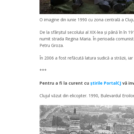
O imagine din iunie 1990 cu zona centrală a Clujul
De la sfârșitul secolului al XIX-lea și până în în 
numit strada Regina Maria. În perioada comunistă 
Petru Groza.
În 2006 a fost refăcută latura sudică a străzii, ia
***
Pentru a fi la curent cu
ştirile PortalCJ
vă inv
Clujul văzut din elicopter. 1990, Bulevardul Eroilor