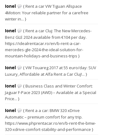
Ionel
{ Rent a car VW Tiguan Allspace
4Motion: Your reliable partner for a carefree
winter in... }
Ionel
{ Rent a car Cluj: The New Mercedes-
Benz GLE 2024 available from €104 per day.
https://idealrentacar.ro/en/b-rent-a-car-
mercedes-gle-2024-the-ideal-solution-for-
mountain-holidays-and-business-trips }
Ionel
{ VW Touareg 2017 at 55 euro/day: SUV
Luxury, Affordable at Alfa Rent a Car Cluj!... }
Ionel
{ Business Class and Winter Comfort:
Jaguar F-Pace 2023 (AWD) – Available at a Special
Price... }
Ionel
{ Rent a a car: BMW 320 xDrive
Automatic – premium comfort for any trip.
https://www.phprentacar.ro/en/b-rent-the-bmw-
320-xdrive-comfort-stability-and-performance }