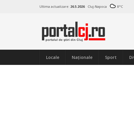
Ultima actualizare:
26.5.2026
Cluj-Napoca
8
°C
Locale
Naţionale
Sport
Di