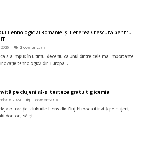
bul Tehnologic al României și Cererea Crescută pentru
 IT
 2025
2 comentarii
ca s-a impus în ultimul deceniu ca unul dintre cele mai importante
 inovație tehnologică din Europa…
 invită pe clujeni să-şi testeze gratuit glicemia
mbrie 2024
1 comentariu
eja o tradiţie, cluburile Lions din Cluj-Napoca îi invită pe clujeni,
lţi doritori, să-şi…