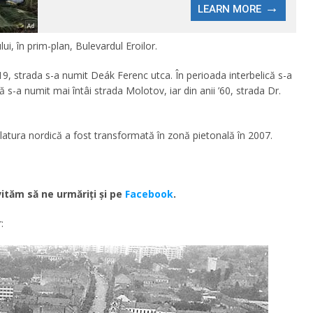
ui, în prim-plan, Bulevardul Eroilor.
1919, strada s-a numit Deák Ferenc utca. În perioada interbelică s-a
s-a numit mai întâi strada Molotov, iar din anii ’60, strada Dr.
r latura nordică a fost transformată în zonă pietonală în 2007.
ităm să ne urmăriţi şi pe
Facebook
.
: