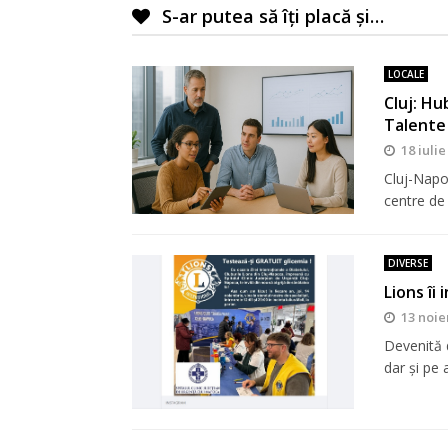
S-ar putea să îți placă și…
LOCALE
Cluj: Hu
Talente
18 iulie
Cluj-Napo
centre de
DIVERSE
Lions îi
13 noie
Devenită d
dar şi pe a