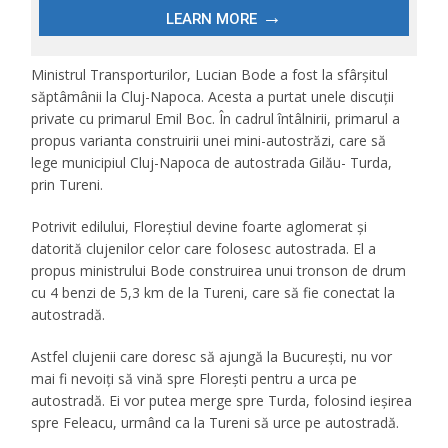
Ministrul Transporturilor, Lucian Bode a fost la sfârșitul
săptâmânii la Cluj-Napoca. Acesta a purtat unele discuții
private cu primarul Emil Boc. În cadrul întâlnirii, primarul a
propus varianta construirii unei mini-autostrăzi, care să
lege municipiul Cluj-Napoca de autostrada Gilău- Turda,
prin Tureni.
Potrivit edilului, Floreștiul devine foarte aglomerat și
datorită clujenilor celor care folosesc autostrada. El a
propus ministrului Bode construirea unui tronson de drum
cu 4 benzi de 5,3 km de la Tureni, care să fie conectat la
autostradă.
Astfel clujenii care doresc să ajungă la București, nu vor
mai fi nevoiți să vină spre Florești pentru a urca pe
autostradă. Ei vor putea merge spre Turda, folosind ieșirea
spre Feleacu, urmând ca la Tureni să urce pe autostradă.