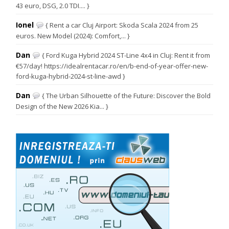
43 euro, DSG, 2.0 TDI.... }
Ionel
{ Rent a car Cluj Airport: Skoda Scala 2024 from 25
euros. New Model (2024): Comfort,... }
Dan
{ Ford Kuga Hybrid 2024 ST-Line 4x4 in Cluj: Rent it from
€57/day! https://idealrentacar.ro/en/b-end-of-year-offer-new-
ford-kuga-hybrid-2024-st-line-awd }
Dan
{ The Urban Silhouette of the Future: Discover the Bold
Design of the New 2026 Kia... }