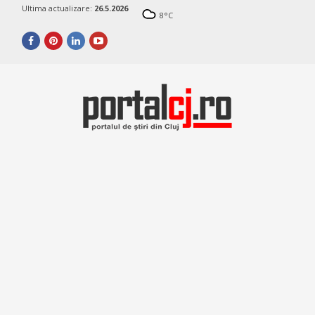
Ultima actualizare:
26.5.2026
8
°C