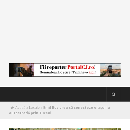
Acasă
»
Locale
»
Emil Boc vrea să conecteze orașul la
autostradă prin Tureni