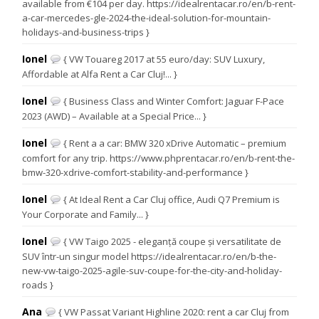
available from €104 per day. https://idealrentacar.ro/en/b-rent-
a-car-mercedes-gle-2024-the-ideal-solution-for-mountain-
holidays-and-business-trips }
Ionel
{ VW Touareg 2017 at 55 euro/day: SUV Luxury,
Affordable at Alfa Rent a Car Cluj!... }
Ionel
{ Business Class and Winter Comfort: Jaguar F-Pace
2023 (AWD) – Available at a Special Price... }
Ionel
{ Rent a a car: BMW 320 xDrive Automatic – premium
comfort for any trip. https://www.phprentacar.ro/en/b-rent-the-
bmw-320-xdrive-comfort-stability-and-performance }
Ionel
{ At Ideal Rent a Car Cluj office, Audi Q7 Premium is
Your Corporate and Family... }
Ionel
{ VW Taigo 2025 - eleganță coupe și versatilitate de
SUV într-un singur model https://idealrentacar.ro/en/b-the-
new-vw-taigo-2025-agile-suv-coupe-for-the-city-and-holiday-
roads }
Ana
{ VW Passat Variant Highline 2020: rent a car Cluj from