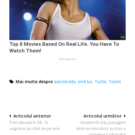
Mai multe despre
autostrada
,
emil bo
,
Turda
,
Tureni
Navigare
Articolul anterior
Articolul următor
Tren deraiat în Olt. 15
Accident în Dej, pasagerii
în
vagoane au sărit de pe șine
dintr-un microbuz au tras o
articole
sperietură zdravănă