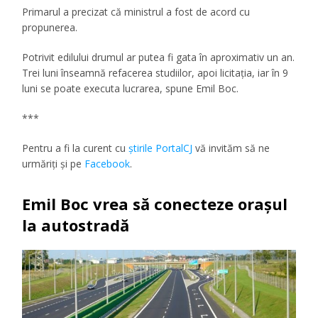
Primarul a precizat că ministrul a fost de acord cu
propunerea.
Potrivit edilului
drumul ar putea fi gata în aproximativ un an.
Trei luni însea
m
nă refacerea studiilor, apoi licitația, iar în 9
luni se poate executa lucrarea
,
spune Emil Boc.
***
Pentru a fi la curent cu
ştirile PortalCJ
vă invităm să ne
urmăriţi şi pe
Facebook
.
Emil Boc vrea să conecteze orașul
la autostradă