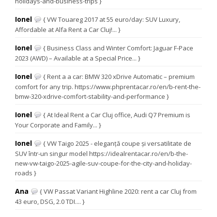
holidays-and-business-trips }
Ionel
{ VW Touareg 2017 at 55 euro/day: SUV Luxury,
Affordable at Alfa Rent a Car Cluj!... }
Ionel
{ Business Class and Winter Comfort: Jaguar F-Pace
2023 (AWD) – Available at a Special Price... }
Ionel
{ Rent a a car: BMW 320 xDrive Automatic – premium
comfort for any trip. https://www.phprentacar.ro/en/b-rent-the-
bmw-320-xdrive-comfort-stability-and-performance }
Ionel
{ At Ideal Rent a Car Cluj office, Audi Q7 Premium is
Your Corporate and Family... }
Ionel
{ VW Taigo 2025 - eleganță coupe și versatilitate de
SUV într-un singur model https://idealrentacar.ro/en/b-the-
new-vw-taigo-2025-agile-suv-coupe-for-the-city-and-holiday-
roads }
Ana
{ VW Passat Variant Highline 2020: rent a car Cluj from
43 euro, DSG, 2.0 TDI.... }