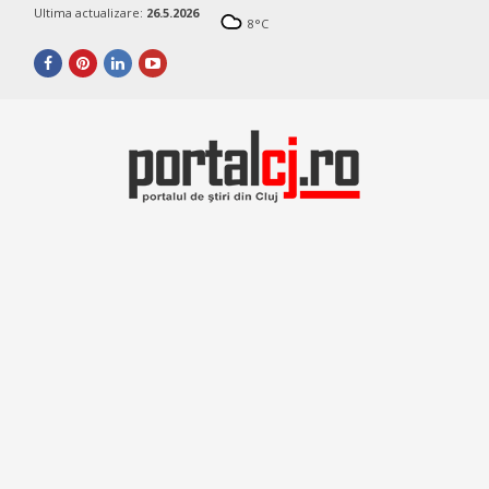
Ultima actualizare:
26.5.2026
8
°C