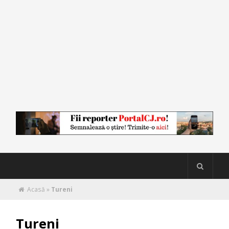
Acasă
»
Tureni
Tureni