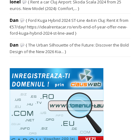
Ionel
{ Rent a car Cluj Airport: Skoda Scala 2024 from 25
euros. New Model (2024): Comfort,... }
Dan
{ Ford Kuga Hybrid 2024 ST-Line 4x4 in Cluj: Rent it from
€57/day! https://idealrentacar.ro/en/b-end-of-year-offer-new-
ford-kuga-hybrid-2024-st-line-awd }
Dan
{ The Urban Silhouette of the Future: Discover the Bold
Design of the New 2026 Kia... }