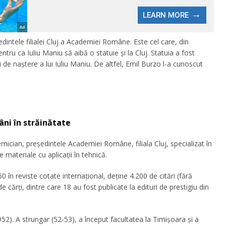
intele filialei Cluj a Academiei Române. Este cel care, din
ntru ca Iuliu Maniu să aibă o statuie şi la Cluj. Statuia a fost
ei de naştere a lui Iuliu Maniu. De altfel, Emil Burzo l-a cunoscut
âni în străinătate
emician, preşedintele Academiei Române, filiala Cluj, specializat în
e materiale cu aplicaţii în tehnică.
60 în reviste cotate internaţional, deţine 4.200 de citări (fără
de cărţi, dintre care 18 au fost publicate la edituri de prestigiu din
952). A strungar (52-53), a început facultatea la Timişoara şi a