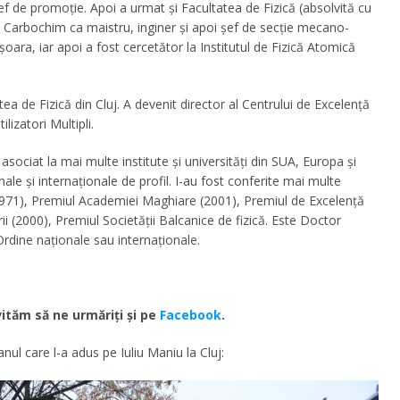
 şef de promoţie. Apoi a urmat şi Facultatea de Fizică (absolvită cu
a Carbochim ca maistru, inginer şi apoi şef de secţie mecano-
şoara, iar apoi a fost cercetător la Institutul de Fizică Atomică
ea de Fizică din Cluj. A devenit director al Centrului de Excelenţă
lizatori Multipli.
 asociat la mai multe institute şi universităţi din SUA, Europa şi
le şi internaţionale de profil. I-au fost conferite mai multe
1971), Premiul Academiei Maghiare (2001), Premiul de Excelenţă
i (2000), Premiul Societăţii Balcanice de fizică. Este Doctor
 Ordine naţionale sau internaţionale.
ităm să ne urmăriţi şi pe
Facebook
.
ul care l-a adus pe Iuliu Maniu la Cluj: