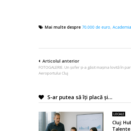
Mai multe despre
70.000 de euro
,
Academi
Navigare
Articolul anterior
FOTOGALERIE. Un șofer și-a găsit mașina lovită în pa
în
Aeroportului Cluj
articole
S-ar putea să îți placă și…
LOCALE
Cluj: Hu
Talente