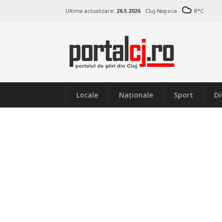
Ultima actualizare:
26.5.2026
Cluj-Napoca
8
°C
Locale
Naţionale
Sport
Di