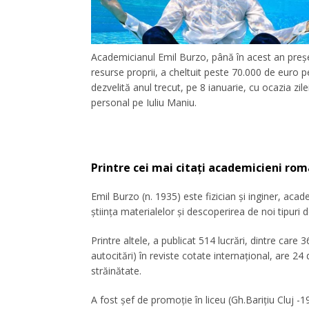
Academicianul Emil Burzo, până în acest an preşed
resurse proprii, a cheltuit peste 70.000 de euro pe
dezvelită anul trecut, pe 8 ianuarie, cu ocazia zil
personal pe Iuliu Maniu.
Printre cei mai citaţi academicieni rom
Emil Burzo (n. 1935) este fizician şi inginer, acad
ştiinţa materialelor şi descoperirea de noi tipuri d
Printre altele, a publicat 514 lucrări, dintre care 3
autocitări) în reviste cotate internaţional, are 24 
străinătate.
A fost şef de promoţie în liceu (Gh.Bariţiu Cluj -1