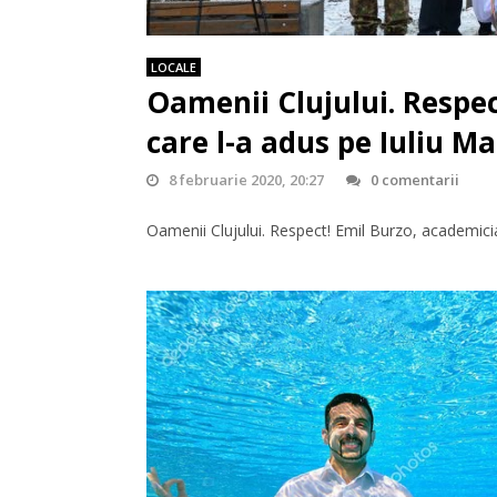
LOCALE
Oamenii Clujului. Respe
care l-a adus pe Iuliu Ma
8 februarie 2020, 20:27
0 comentarii
Oamenii Clujului. Respect! Emil Burzo, academician