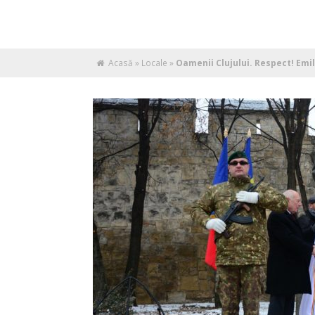
Acasă
»
Locale
»
Oamenii Clujului. Respect! Emil