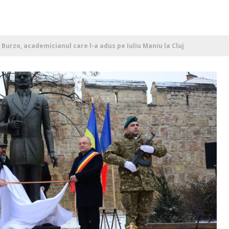
 Burzo, academicianul care l-a adus pe Iuliu Maniu la Cluj