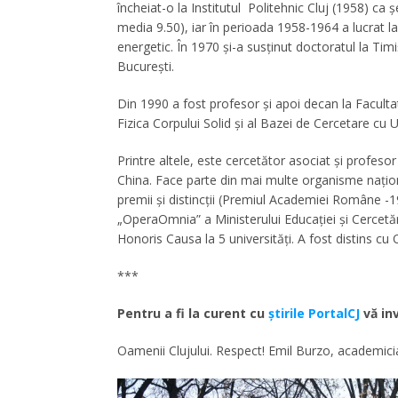
încheiat-o la Institutul Politehnic Cluj (1958) ca
media 9.50), iar în perioada 1958-1964 a lucrat l
energetic. În 1970 şi-a susţinut doctoratul la Timi
Bucureşti.
Din 1990 a fost profesor şi apoi decan la Facultat
Fizica Corpului Solid şi al Bazei de Cercetare cu Uti
Printre altele, este cercetător asociat şi profesor
China. Face parte din mai multe organisme naţiona
premii şi distincţii (Premiul Academiei Române -
„OperaOmnia” a Ministerului Educaţiei şi Cercetări
Honoris Causa la 5 universităţi. A fost distins cu
***
Pentru a fi la curent cu
ştirile PortalCJ
vă inv
Oamenii Clujului. Respect! Emil Burzo, academician