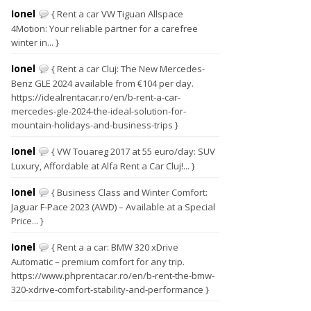
Ionel
{ Rent a car VW Tiguan Allspace
4Motion: Your reliable partner for a carefree
winter in... }
Ionel
{ Rent a car Cluj: The New Mercedes-
Benz GLE 2024 available from €104 per day.
https://idealrentacar.ro/en/b-rent-a-car-
mercedes-gle-2024-the-ideal-solution-for-
mountain-holidays-and-business-trips }
Ionel
{ VW Touareg 2017 at 55 euro/day: SUV
Luxury, Affordable at Alfa Rent a Car Cluj!... }
Ionel
{ Business Class and Winter Comfort:
Jaguar F-Pace 2023 (AWD) – Available at a Special
Price... }
Ionel
{ Rent a a car: BMW 320 xDrive
Automatic – premium comfort for any trip.
https://www.phprentacar.ro/en/b-rent-the-bmw-
320-xdrive-comfort-stability-and-performance }