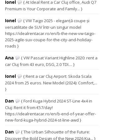
Ionel
{ At Ideal Rent a Car Cluj office, Audi Q7
Premium is Your Corporate and Family... }
Ionel
{ VW Taigo 2025 - eleganță coupe și
versatilitate de SUV într-un singur model
https://idealrentacar.ro/en/b-the-new-vw-taigo-
2025-agile-suv-coupe-for-the-city-and-holiday-
roads }
Ana
{ VW Passat Variant Highline 2020: rent a
car Cluj from 43 euro, DSG, 2.0 TDI.... }
Ionel
{ Rent a car Cluj Airport: Skoda Scala
2024 from 25 euros. New Model (2024): Comfort,...
}
Dan
{ Ford Kuga Hybrid 2024 ST-Line 4x4 in
Cluj: Rent it from €57/day!
https://idealrentacar.ro/en/b-end-of-year-offer-
new-ford-kuga-hybrid-2024-st-line-awd }
Dan
{ The Urban Silhouette of the Future:
Discover the Bold Design of the New 2026 Kia... }