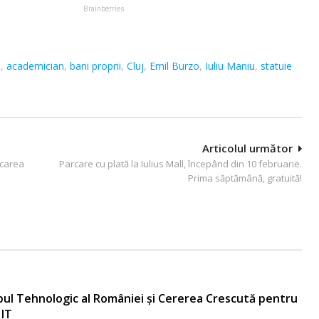
a
,
academician
,
bani proprii
,
Cluj
,
Emil Burzo
,
Iuliu Maniu
,
statuie
Articolul următor
rcarea
Parcare cu plată la Iulius Mall, începând din 10 februarie.
Prima săptămână, gratuită!
bul Tehnologic al României și Cererea Crescută pentru
 IT