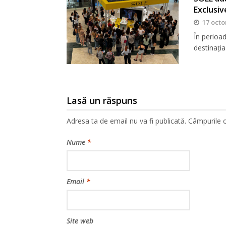
Exclusiv
17 octo
În perioa
destinația
Lasă un răspuns
Adresa ta de email nu va fi publicată.
Câmpurile o
Nume
*
Email
*
Site web