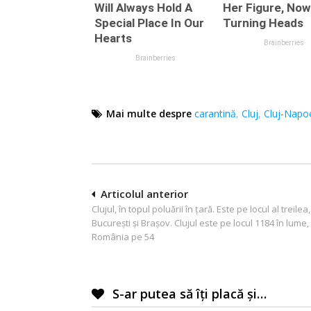
Mai multe despre
carantină
,
Cluj
,
Cluj-Napo
Navigare
Articolul anterior
Clujul, în topul poluării în ţară. Este pe locul al treile
în
Bucureşti şi Braşov. Clujul este pe locul 1184 în lume, 
articole
România pe 54
S-ar putea să îți placă și…