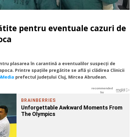
ătite pentru eventuale cazuri de
oca
ntru plasarea în carantină a eventualilor suspecți de
poca. Printre spațiile pregătite se află și clădirea Clinicii
4Media
prefectul județului Cluj, Mircea Abrudean.