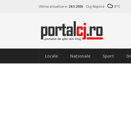
Ultima actualizare:
26.5.2026
Cluj-Napoca
8
°C
Locale
Naţionale
Sport
Di