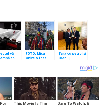
ectul vă
FOTO. Mica
Ţara cu petrol şi
eamnă să
Unire a fost
uraniu,
aţi dacă
sărbătorită la
interesată de
ţi probleme
Cluj-Napoca.
Cluj. Prefectul s-
rafic din
a întâlnit cu
ze meteo.
ambasadorul şi
efoanele
cu Ştefan
onibile
Gadola