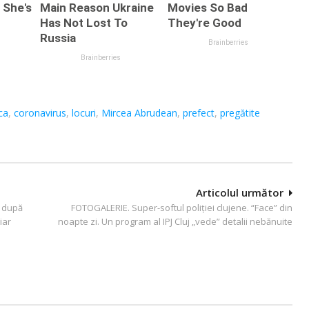
ca
,
coronavirus
,
locuri
,
Mircea Abrudean
,
prefect
,
pregătite
Articolul următor
a, după
FOTOGALERIE. Super-softul poliţiei clujene. “Face” din
iar
noapte zi. Un program al IPJ Cluj „vede” detalii nebănuite