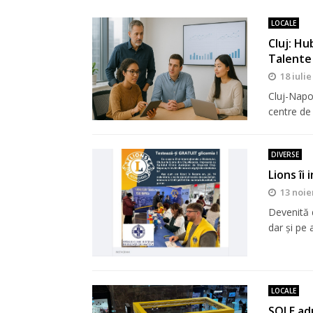
LOCALE
Cluj: Hu
Talente
18 iulie
Cluj-Napo
centre de
DIVERSE
Lions îi
13 noie
Devenită d
dar şi pe a
LOCALE
SOLE adu