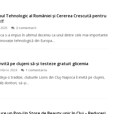
bul Tehnologic al României și Cererea Crescută pentru
 IT
 2025
2 comentarii
ca s-a impus în ultimul deceniu ca unul dintre cele mai importante
 inovație tehnologică din Europa…
 invită pe clujeni să-şi testeze gratuit glicemia
mbrie 2024
1 comentariu
eja o tradiţie, cluburile Lions din Cluj-Napoca îi invită pe clujeni,
lţi doritori, să-şi…
ce un Pop-Up Store de Beauty unic în Cluj – Reduceri