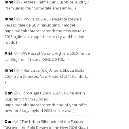
Ionel
{ At Ideal Rent a Car Cluj office, Audi Q7
Premium is Your Corporate and Family... }
Ionel
{ VW Taigo 2025 - eleganță coupe și
versatilitate de SUV într-un singur model
https://idealrentacar.ro/en/b-the-new-vw-taigo-
2025-agile-suv-coupe-for-the-city-and-holiday-
roads }
Ana
{ VW Passat Variant Highline 2020: rent a
car Cluj from 43 euro, DSG, 2.0 TDI.... }
Ionel
{ Rent a car Cluj Airport: Skoda Scala
2024 from 25 euros. New Model (2024): Comfort,...
}
Dan
{ Ford Kuga Hybrid 2024 ST-Line 4x4 in
Cluj: Rent it from €57/day!
https://idealrentacar.ro/en/b-end-of-year-offer-
new-ford-kuga-hybrid-2024-st-line-awd }
Dan
{ The Urban Silhouette of the Future:
Discover the Bold Design of the New 2026 Kia... }