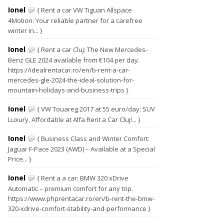
Ionel
{ Rent a car VW Tiguan Allspace
4Motion: Your reliable partner for a carefree
winter in... }
Ionel
{ Rent a car Cluj: The New Mercedes-
Benz GLE 2024 available from €104 per day.
https://idealrentacar.ro/en/b-rent-a-car-
mercedes-gle-2024-the-ideal-solution-for-
mountain-holidays-and-business-trips }
Ionel
{ VW Touareg 2017 at 55 euro/day: SUV
Luxury, Affordable at Alfa Rent a Car Cluj!... }
Ionel
{ Business Class and Winter Comfort:
Jaguar F-Pace 2023 (AWD) – Available at a Special
Price... }
Ionel
{ Rent a a car: BMW 320 xDrive
Automatic – premium comfort for any trip.
https://www.phprentacar.ro/en/b-rent-the-bmw-
320-xdrive-comfort-stability-and-performance }