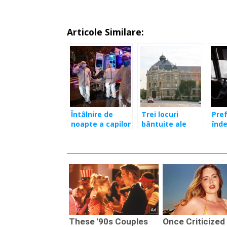
Articole Similare:
Întâlnire de
Trei locuri
Pref
noapte a capilor
bântuite ale
înd
ţării. 4.000 de
Clujului și
sun
locuri pentru
legendele din
ave
coronavirus.
spatele
în t
România are
acestora
cau
pentru
Tel
carantină 125 de
disp
locaţii în 40 de
judeţe.