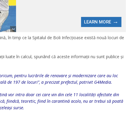
nă, în timp ce la Spitalul de Boli Infecțioase există nouă locuri de
ții luate în calcul, spunând că aceste informații nu sunt publice și
oricum, pentru lucrările de renovare și modernizare care au loc
otală de 197 de locuri”, a precizat prefectul, potrivit G4Media.
nă vor intra doar cei care vin din cele 11 localități afectate din
că, fiindcă, teoretic, fiind în carantină acolo, nu ar trebui să poată
celeași surse.