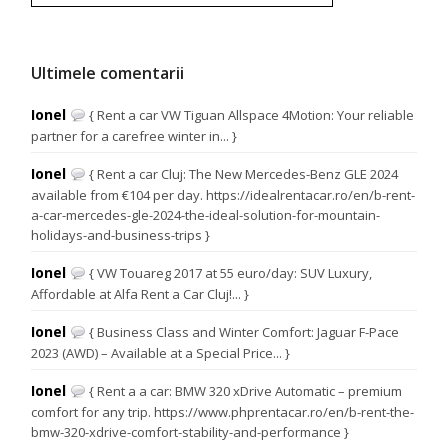
Ultimele comentarii
Ionel
{ Rent a car VW Tiguan Allspace 4Motion: Your reliable
partner for a carefree winter in... }
Ionel
{ Rent a car Cluj: The New Mercedes-Benz GLE 2024
available from €104 per day. https://idealrentacar.ro/en/b-rent-
a-car-mercedes-gle-2024-the-ideal-solution-for-mountain-
holidays-and-business-trips }
Ionel
{ VW Touareg 2017 at 55 euro/day: SUV Luxury,
Affordable at Alfa Rent a Car Cluj!... }
Ionel
{ Business Class and Winter Comfort: Jaguar F-Pace
2023 (AWD) – Available at a Special Price... }
Ionel
{ Rent a a car: BMW 320 xDrive Automatic – premium
comfort for any trip. https://www.phprentacar.ro/en/b-rent-the-
bmw-320-xdrive-comfort-stability-and-performance }