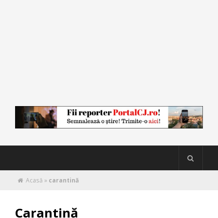
Acasă
»
carantină
Carantină