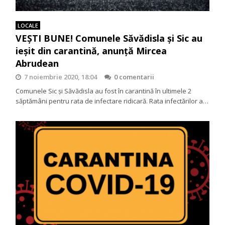
LOCALE
VEȘTI BUNE! Comunele Săvădisla și Sic au
ieșit din carantină, anunță Mircea
Abrudean
7 noiembrie 2020, 18:04
0 comentarii
Comunele Sic și Săvădisla au fost în carantină în ultimele 2
săptămâni pentru rata de infectare ridicară. Rata infectărilor a…