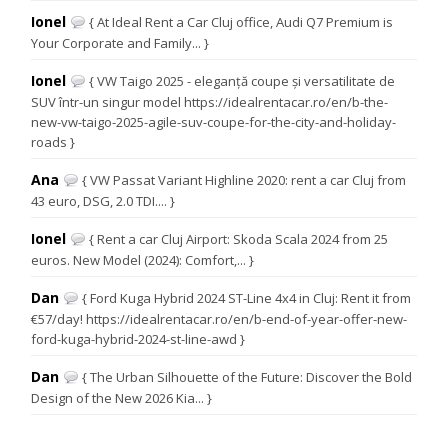
Ionel
{ At Ideal Rent a Car Cluj office, Audi Q7 Premium is
Your Corporate and Family... }
Ionel
{ VW Taigo 2025 - eleganță coupe și versatilitate de
SUV într-un singur model https://idealrentacar.ro/en/b-the-
new-vw-taigo-2025-agile-suv-coupe-for-the-city-and-holiday-
roads }
Ana
{ VW Passat Variant Highline 2020: rent a car Cluj from
43 euro, DSG, 2.0 TDI.... }
Ionel
{ Rent a car Cluj Airport: Skoda Scala 2024 from 25
euros. New Model (2024): Comfort,... }
Dan
{ Ford Kuga Hybrid 2024 ST-Line 4x4 in Cluj: Rent it from
€57/day! https://idealrentacar.ro/en/b-end-of-year-offer-new-
ford-kuga-hybrid-2024-st-line-awd }
Dan
{ The Urban Silhouette of the Future: Discover the Bold
Design of the New 2026 Kia... }