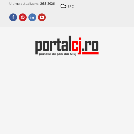
Ultima actualizare:
26.5.2026
8
°C