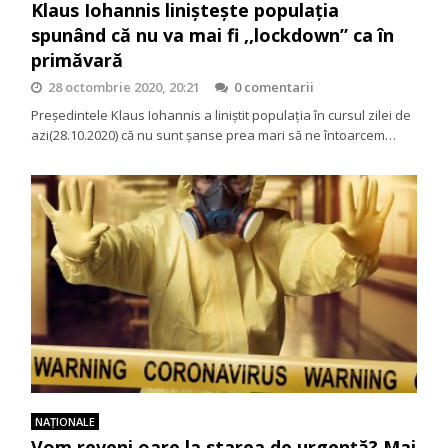
Klaus Iohannis liniștește populația
spunând că nu va mai fi ,,lockdown” ca în
primăvară
28 octombrie 2020, 20:21
0 comentarii
Președintele Klaus Iohannis a liniștit populația în cursul zilei de
azi(28.10.2020) că nu sunt șanse prea mari să ne întoarcem…
NAŢIONALE
Vom reveni oare la starea de urgență? Mai