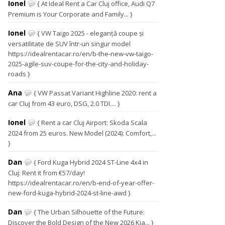
Ionel
{ At Ideal Rent a Car Cluj office, Audi Q7
Premium is Your Corporate and Family... }
Ionel
{ VW Taigo 2025 - eleganță coupe și
versatilitate de SUV într-un singur model
https://idealrentacar.ro/en/b-the-new-vw-taigo-
2025-agile-suv-coupe-for-the-city-and-holiday-
roads }
Ana
{ VW Passat Variant Highline 2020: rent a
car Cluj from 43 euro, DSG, 2.0 TDI.... }
Ionel
{ Rent a car Cluj Airport: Skoda Scala
2024 from 25 euros. New Model (2024): Comfort,...
}
Dan
{ Ford Kuga Hybrid 2024 ST-Line 4x4 in
Cluj: Rent it from €57/day!
https://idealrentacar.ro/en/b-end-of-year-offer-
new-ford-kuga-hybrid-2024-st-line-awd }
Dan
{ The Urban Silhouette of the Future:
Discover the Bold Design of the New 2026 Kia... }