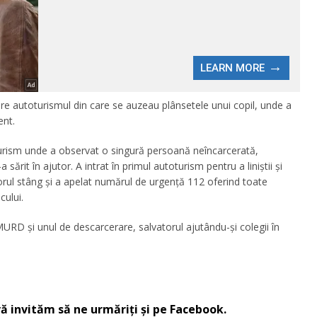
spre autoturismul din care se auzeau plânsetele unui copil, unde a
ent.
toturism unde a observat o singură persoană neîncarcerată,
ărit în ajutor. A intrat în primul autoturism pentru a liniştii şi
iorul stâng şi a apelat numărul de urgenţă 112 oferind toate
cului.
SMURD şi unul de descarcerare, salvatorul ajutându-şi colegii în
ă invităm să ne urmăriţi şi pe
Facebook
.