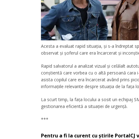
Acesta a evaluat rapid situaţia, şi s-a îndreptat 
observat şi şoferul care era încarcerat şi inconşti
Rapid salvatorul a analizat vizual şi celălalt au
conştientă care vorbea cu o altă persoană cara i-a s
asista copilul care era încarcerat având prins pic
informaţiile relevante despre situaţia de la faţa lo
La scurt timp, la faţa locului a sosit un echipaj 
gestionarea eficientă a situaţiei de urgenţă.
***
Pentru a fi la curent cu
ştirile PortalCJ
v