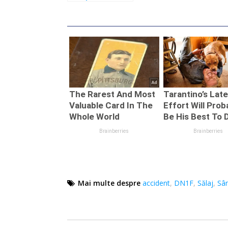
Cluj – Zalău,
blocat. Două
persoane
încarcerare
Mai multe despre
accident
,
DN1F
,
Sălaj
,
Sân