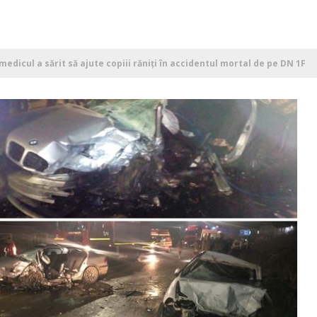
amedicul a sărit să ajute copiii răniţi în accidentul mortal de pe DN 1F