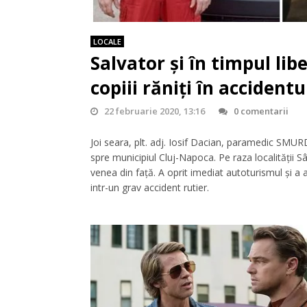
LOCALE
Salvator şi în timpul lib
copiii răniţi în accident
22 februarie 2020, 13:16
0 comentarii
Joi seara, plt. adj. Iosif Dacian, paramedic SMURD 
spre municipiul Cluj-Napoca. Pe raza localităţii 
venea din faţă. A oprit imediat autoturismul şi a
intr-un grav accident rutier.