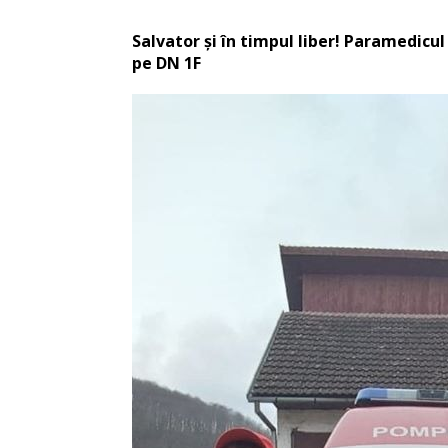
Salvator şi în timpul liber! Paramedicul 
pe DN 1F