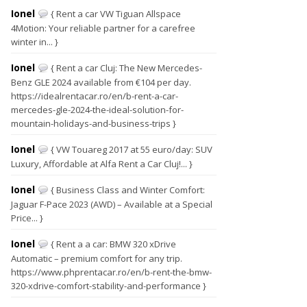
Ionel
{ Rent a car VW Tiguan Allspace
4Motion: Your reliable partner for a carefree
winter in... }
Ionel
{ Rent a car Cluj: The New Mercedes-
Benz GLE 2024 available from €104 per day.
https://idealrentacar.ro/en/b-rent-a-car-
mercedes-gle-2024-the-ideal-solution-for-
mountain-holidays-and-business-trips }
Ionel
{ VW Touareg 2017 at 55 euro/day: SUV
Luxury, Affordable at Alfa Rent a Car Cluj!... }
Ionel
{ Business Class and Winter Comfort:
Jaguar F-Pace 2023 (AWD) – Available at a Special
Price... }
Ionel
{ Rent a a car: BMW 320 xDrive
Automatic – premium comfort for any trip.
https://www.phprentacar.ro/en/b-rent-the-bmw-
320-xdrive-comfort-stability-and-performance }