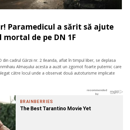
er! Paramedicul a sărit să ajute
ul mortal de pe DN 1F
din cadrul Gărzii nr. 2 Ileanda, aflat în timpul liber, se deplasa
Sânmihaiu Almaşului acesta a auzit un zgomot foarte puternic care
 alegat către locul unde a observat două autoturisme implicate