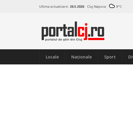
Ultima actualizare:
26.5.2026
Cluj-Napoca
8
°C
Locale
Naţionale
Sport
Di