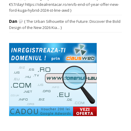
€57/day! https://idealrentacar.ro/en/b-end-of-year-offer-new-
ford-kuga-hybrid-2024-st-line-awd }
Dan
{ The Urban Silhouette of the Future: Discover the Bold
Design of the New 2026 Kia... }