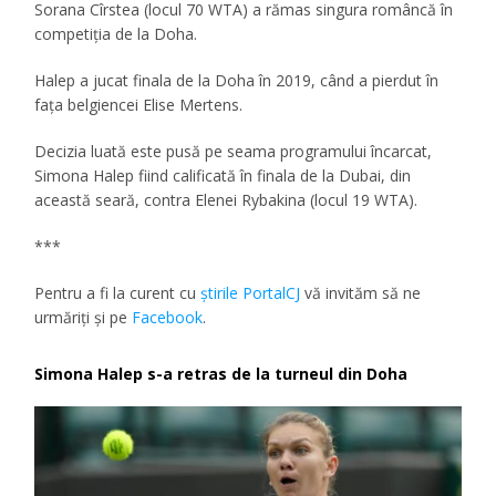
Sorana Cîrstea (locul 70 WTA) a rămas singura româncă în
competiția de la Doha.
Halep a jucat finala de la Doha în 2019, când a pierdut în
fața belgiencei Elise Mertens.
Decizia luată este pusă pe seama programului încarcat,
Simona Halep fiind calificată în finala de la Dubai, din
această seară, contra Elenei Rybakina (locul 19 WTA).
***
Pentru a fi la curent cu
ştirile PortalCJ
vă invităm să ne
urmăriţi şi pe
Facebook
.
Simona Halep s-a retras de la turneul din Doha