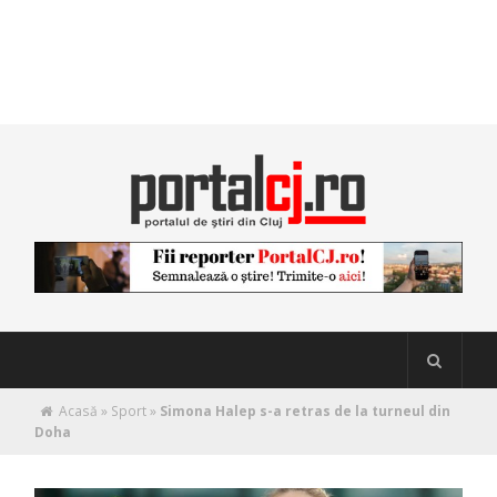
Acasă
»
Sport
»
Simona Halep s-a retras de la turneul din
Doha