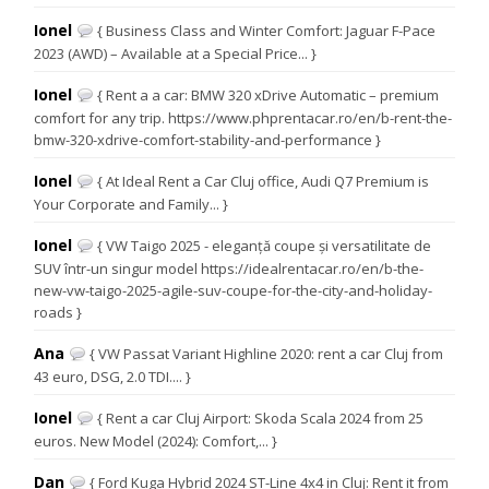
Ionel
{ Business Class and Winter Comfort: Jaguar F-Pace
2023 (AWD) – Available at a Special Price... }
Ionel
{ Rent a a car: BMW 320 xDrive Automatic – premium
comfort for any trip. https://www.phprentacar.ro/en/b-rent-the-
bmw-320-xdrive-comfort-stability-and-performance }
Ionel
{ At Ideal Rent a Car Cluj office, Audi Q7 Premium is
Your Corporate and Family... }
Ionel
{ VW Taigo 2025 - eleganță coupe și versatilitate de
SUV într-un singur model https://idealrentacar.ro/en/b-the-
new-vw-taigo-2025-agile-suv-coupe-for-the-city-and-holiday-
roads }
Ana
{ VW Passat Variant Highline 2020: rent a car Cluj from
43 euro, DSG, 2.0 TDI.... }
Ionel
{ Rent a car Cluj Airport: Skoda Scala 2024 from 25
euros. New Model (2024): Comfort,... }
Dan
{ Ford Kuga Hybrid 2024 ST-Line 4x4 in Cluj: Rent it from