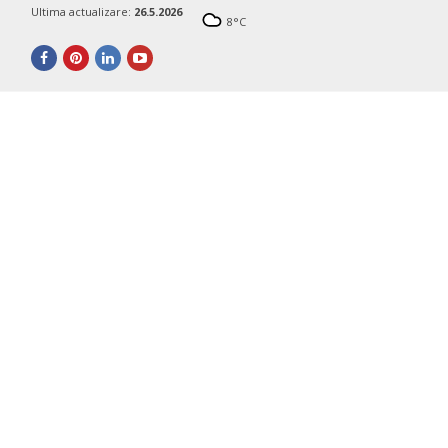
Ultima actualizare:
26.5.2026
8
°C