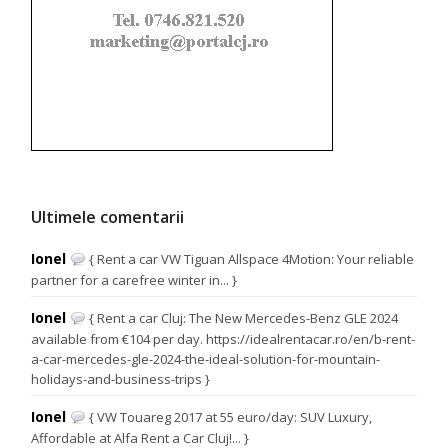
Ultimele comentarii
Ionel
{ Rent a car VW Tiguan Allspace 4Motion: Your reliable
partner for a carefree winter in... }
Ionel
{ Rent a car Cluj: The New Mercedes-Benz GLE 2024
available from €104 per day. https://idealrentacar.ro/en/b-rent-
a-car-mercedes-gle-2024-the-ideal-solution-for-mountain-
holidays-and-business-trips }
Ionel
{ VW Touareg 2017 at 55 euro/day: SUV Luxury,
Affordable at Alfa Rent a Car Cluj!... }