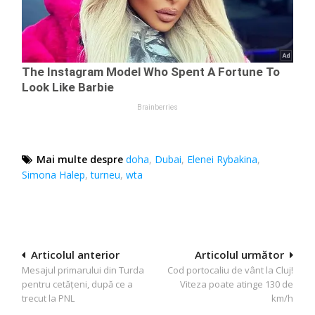
Mai multe despre
doha
,
Dubai
,
Elenei Rybakina
,
Simona Halep
,
turneu
,
wta
Navigare
Articolul anterior
Articolul următor
Mesajul primarului din Turda
Cod portocaliu de vânt la Cluj!
în
pentru cetățeni, după ce a
Viteza poate atinge 130 de
articole
trecut la PNL
km/h