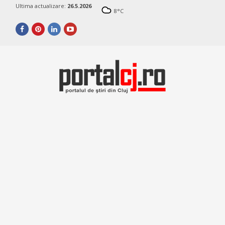
Ultima actualizare:
26.5.2026
8
°C