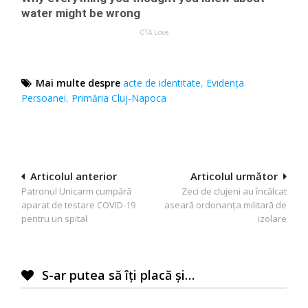
Mai multe despre
acte de identitate
,
Evidența
Persoanei
,
Primăria Cluj-Napoca
Navigare
Articolul anterior
Articolul următor
Patronul Unicarm cumpără
Zeci de clujeni au încălcat
în
aparat de testare COVID-19
aseară ordonanța militară de
articole
pentru un spital
izolare
S-ar putea să îți placă și…