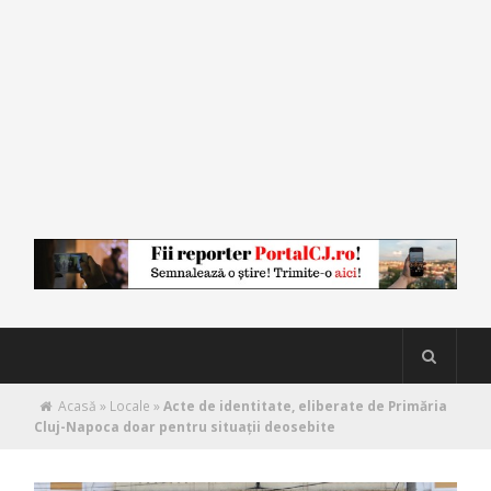
Acasă
»
Locale
»
Acte de identitate, eliberate de Primăria
Cluj-Napoca doar pentru situații deosebite