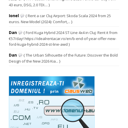
43 euro, DSG, 2.0 TDI.... }
Ionel
{ Rent a car Cluj Airport: Skoda Scala 2024 from 25
euros. New Model (2024): Comfort,... }
Dan
{ Ford Kuga Hybrid 2024 ST-Line 4x4 in Cluj: Rent it from
€57/day! https://idealrentacar.ro/en/b-end-of-year-offer-new-
ford-kuga-hybrid-2024-st-line-awd }
Dan
{ The Urban Silhouette of the Future: Discover the Bold
Design of the New 2026 Kia... }