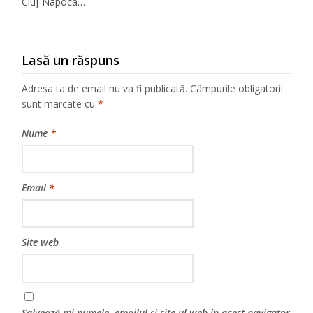
Cluj-Napoca…
Lasă un răspuns
Adresa ta de email nu va fi publicată.
Câmpurile obligatorii
sunt marcate cu
*
Nume
*
Email
*
Site web
Salvează-mi numele, emailul și site-ul web în acest navigator