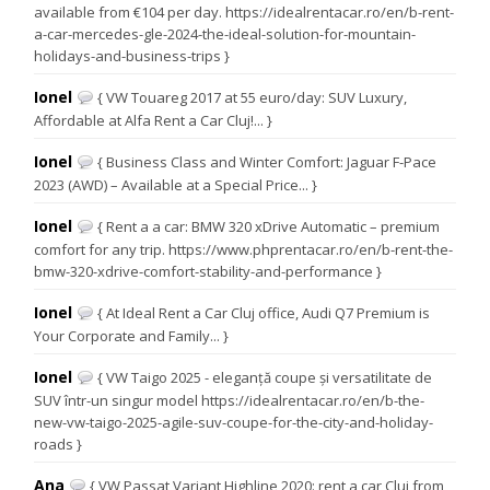
available from €104 per day. https://idealrentacar.ro/en/b-rent-
a-car-mercedes-gle-2024-the-ideal-solution-for-mountain-
holidays-and-business-trips }
Ionel
{ VW Touareg 2017 at 55 euro/day: SUV Luxury,
Affordable at Alfa Rent a Car Cluj!... }
Ionel
{ Business Class and Winter Comfort: Jaguar F-Pace
2023 (AWD) – Available at a Special Price... }
Ionel
{ Rent a a car: BMW 320 xDrive Automatic – premium
comfort for any trip. https://www.phprentacar.ro/en/b-rent-the-
bmw-320-xdrive-comfort-stability-and-performance }
Ionel
{ At Ideal Rent a Car Cluj office, Audi Q7 Premium is
Your Corporate and Family... }
Ionel
{ VW Taigo 2025 - eleganță coupe și versatilitate de
SUV într-un singur model https://idealrentacar.ro/en/b-the-
new-vw-taigo-2025-agile-suv-coupe-for-the-city-and-holiday-
roads }
Ana
{ VW Passat Variant Highline 2020: rent a car Cluj from