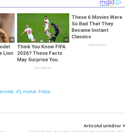
or. Ce spune
accidentul
Femeie de 70 de
ţia!
mortal de pe
ani lovită de
Horea, arestat
autoutilitară!
preventiv
decedat
,
IPJ
,
mortal
,
Poliția
Articolul următor
ca!
Cortul de triaj din curtea Spitalului de Urgență din Cluj-