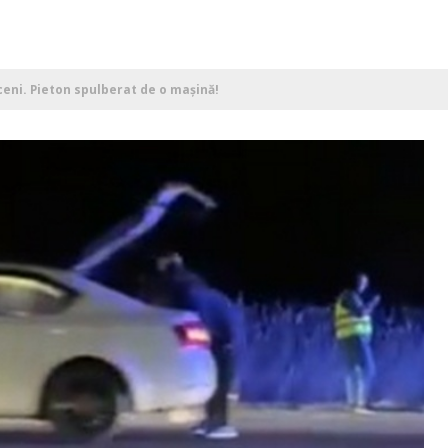
eni. Pieton spulberat de o mașină!