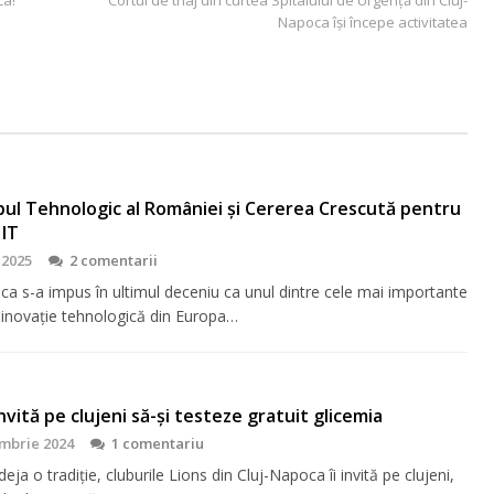
Napoca își începe activitatea
bul Tehnologic al României și Cererea Crescută pentru
 IT
 2025
2 comentarii
ca s-a impus în ultimul deceniu ca unul dintre cele mai importante
 inovație tehnologică din Europa…
 invită pe clujeni să-şi testeze gratuit glicemia
mbrie 2024
1 comentariu
eja o tradiţie, cluburile Lions din Cluj-Napoca îi invită pe clujeni,