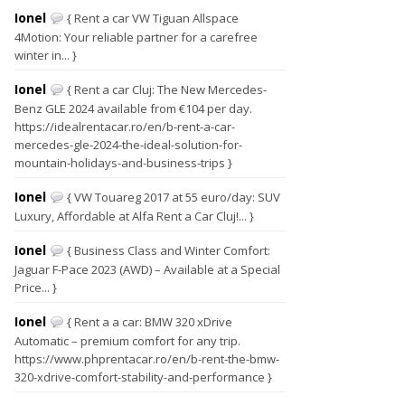
Ionel
{ Rent a car VW Tiguan Allspace
4Motion: Your reliable partner for a carefree
winter in... }
Ionel
{ Rent a car Cluj: The New Mercedes-
Benz GLE 2024 available from €104 per day.
https://idealrentacar.ro/en/b-rent-a-car-
mercedes-gle-2024-the-ideal-solution-for-
mountain-holidays-and-business-trips }
Ionel
{ VW Touareg 2017 at 55 euro/day: SUV
Luxury, Affordable at Alfa Rent a Car Cluj!... }
Ionel
{ Business Class and Winter Comfort:
Jaguar F-Pace 2023 (AWD) – Available at a Special
Price... }
Ionel
{ Rent a a car: BMW 320 xDrive
Automatic – premium comfort for any trip.
https://www.phprentacar.ro/en/b-rent-the-bmw-
320-xdrive-comfort-stability-and-performance }