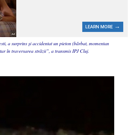
ti, a surprins și accidentat un pieton (bărbat, momentan
tar în traversarea străzii”, a transmis IPJ Cluj.