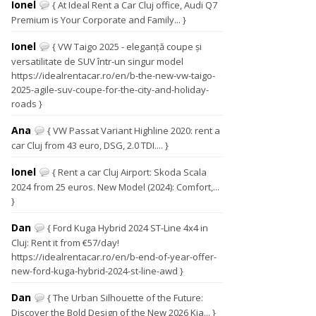
Ionel
{ At Ideal Rent a Car Cluj office, Audi Q7
Premium is Your Corporate and Family... }
Ionel
{ VW Taigo 2025 - eleganță coupe și
versatilitate de SUV într-un singur model
https://idealrentacar.ro/en/b-the-new-vw-taigo-
2025-agile-suv-coupe-for-the-city-and-holiday-
roads }
Ana
{ VW Passat Variant Highline 2020: rent a
car Cluj from 43 euro, DSG, 2.0 TDI.... }
Ionel
{ Rent a car Cluj Airport: Skoda Scala
2024 from 25 euros. New Model (2024): Comfort,...
}
Dan
{ Ford Kuga Hybrid 2024 ST-Line 4x4 in
Cluj: Rent it from €57/day!
https://idealrentacar.ro/en/b-end-of-year-offer-
new-ford-kuga-hybrid-2024-st-line-awd }
Dan
{ The Urban Silhouette of the Future:
Discover the Bold Design of the New 2026 Kia... }