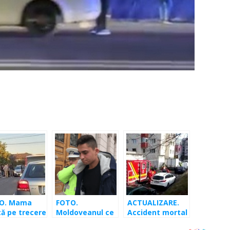
O. Mama
FOTO.
ACTUALIZARE.
tă pe trecere
Moldoveanul ce
Accident mortal
ă dureri la
a provocat
la Minerva.