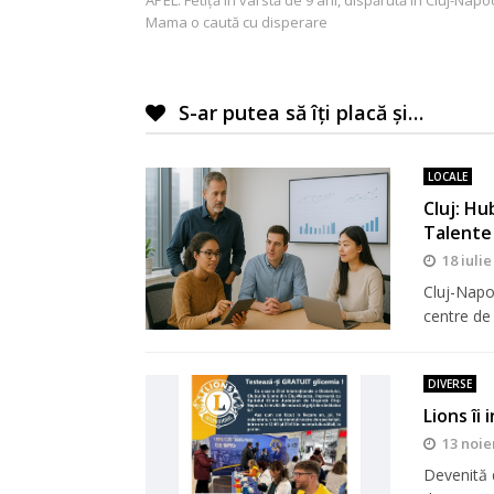
în
Mama o caută cu disperare
articole
S-ar putea să îți placă și…
LOCALE
Cluj: Hu
Talente
18 iulie
Cluj-Napo
centre de
DIVERSE
Lions îi
13 noie
Devenită d