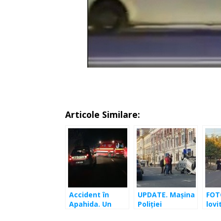
Articole Similare:
Accident în
UPDATE. Maşina
FOT
Apahida. Un
Poliţiei
lovi
tânăr a intrat cu
răsturnată la
acuz