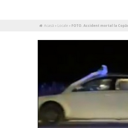
Acasă
»
Locale
»
FOTO. Accident mortal la Copăc