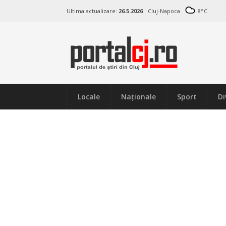
Ultima actualizare:
26.5.2026
Cluj-Napoca
8
°C
Locale
Naţionale
Sport
Di