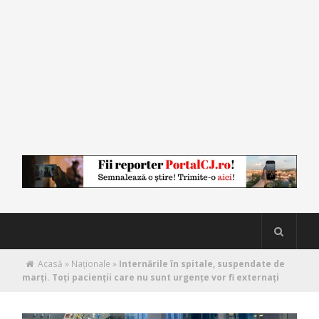
Acasă
»
Naţionale
»
Internările în spitale, suspendate de
marți. Toți pacienții care nu sunt urgențe vor fi externați