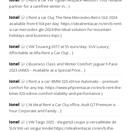
{ Rent a car VW Tiguan Allspace 4Motion: Your reliable
partner for a carefree winter in... }
Ionel
{ Rent a car Cluj: The New Mercedes-Benz GLE 2024
available from €104 per day. https://idealrentacar.ro/en/b-rent-
a-car-mercedes-gle-2024-the-ideal-solution-for-mountain-
holidays-and-business-trips }
Ionel
{ VW Touareg 2017 at 55 euro/day: SUV Luxury,
Affordable at Alfa Rent a Car Cluj!... }
Ionel
{ Business Class and Winter Comfort: Jaguar F-Pace
2023 (AWD) – Available at a Special Price... }
Ionel
{ Rent a a car: BMW 320 xDrive Automatic – premium
comfort for any trip. https://www.phprentacar.ro/en/b-rent-the-
bmw-320-xdrive-comfort-stability-and-performance }
Ionel
{ At Ideal Rent a Car Cluj office, Audi Q7 Premium is
Your Corporate and Family... }
Ionel
{ VW Taigo 2025 - eleganță coupe și versatilitate de
SUV într-un singur model https://idealrentacar.ro/en/b-the-