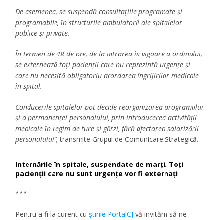
De asemenea, se suspendă consultațiile programate și
programabile, în structurile ambulatorii ale spitalelor
publice și private.
În termen de 48 de ore, de la intrarea în vigoare a ordinului,
se externează toți pacienții care nu reprezintă urgențe și
care nu necesită obligatoriu acordarea îngrijirilor medicale
în spital.
Conducerile spitalelor pot decide reorganizarea programului
și a permanenței personalului, prin introducerea activității
medicale în regim de ture și gărzi, fără afectarea salarizării
personalului”,
transmite Grupul de Comunicare Strategică.
Internările în spitale, suspendate de marți. Toți
pacienții care nu sunt urgențe vor fi externați
***
Pentru a fi la curent cu
ştirile PortalCJ
vă invităm să ne