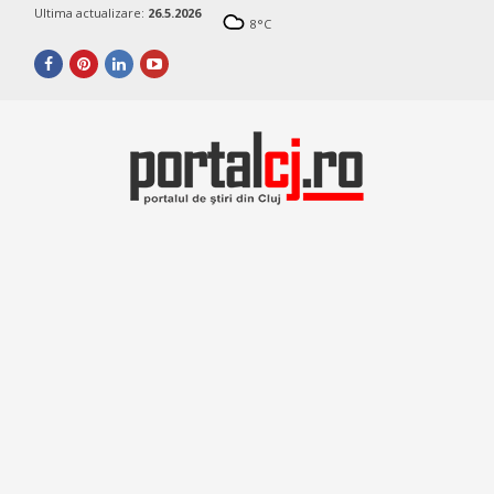
Ultima actualizare:
26.5.2026
8
°C