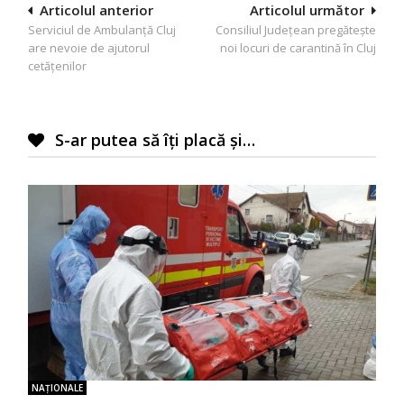
Navigare
Articolul anterior
Articolul următor
Serviciul de Ambulanță Cluj
Consiliul Județean pregătește
în
are nevoie de ajutorul
noi locuri de carantină în Cluj
articole
cetățenilor
S-ar putea să îți placă și…
NAŢIONALE