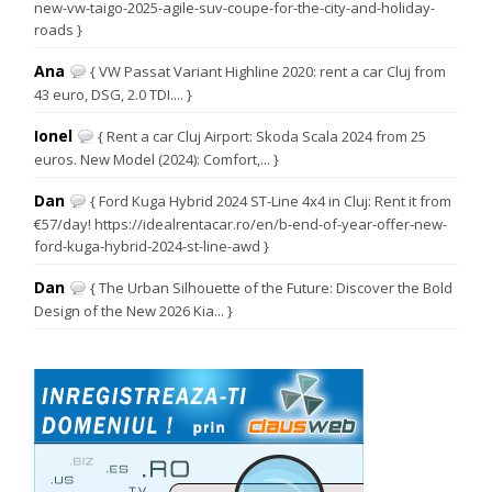
new-vw-taigo-2025-agile-suv-coupe-for-the-city-and-holiday-
roads }
Ana
{ VW Passat Variant Highline 2020: rent a car Cluj from
43 euro, DSG, 2.0 TDI.... }
Ionel
{ Rent a car Cluj Airport: Skoda Scala 2024 from 25
euros. New Model (2024): Comfort,... }
Dan
{ Ford Kuga Hybrid 2024 ST-Line 4x4 in Cluj: Rent it from
€57/day! https://idealrentacar.ro/en/b-end-of-year-offer-new-
ford-kuga-hybrid-2024-st-line-awd }
Dan
{ The Urban Silhouette of the Future: Discover the Bold
Design of the New 2026 Kia... }