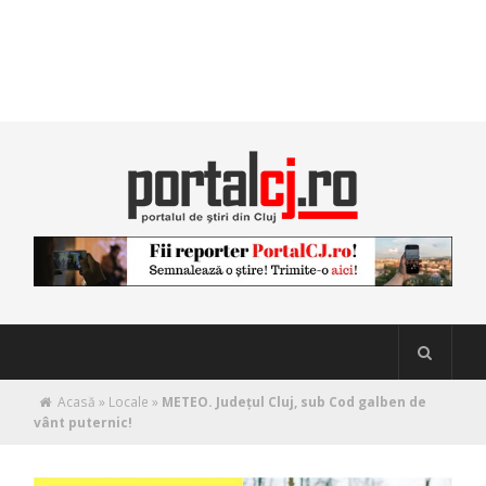
Acasă
»
Locale
»
METEO. Județul Cluj, sub Cod galben de
vânt puternic!