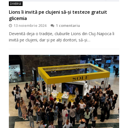
DIVERSE
Lions îi invită pe clujeni să-şi testeze gratuit
glicemia
13 noiembrie 2024
1 comentariu
Devenită deja o tradiţie, cluburile Lions din Cluj-Napoca îi
invită pe clujeni, dar şi pe alţi doritori, să-şi…