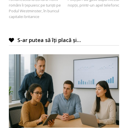
articole
români îi ţepuiesc pe turişti pe
nopții, printr-un apel telefonic
Podul Westminster, în buricul
capitalei britanice
S-ar putea să îți placă și…