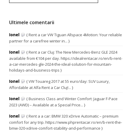
Ultimele comentarii
Ionel
{ Rent a car VW Tiguan Allspace 4Motion: Your reliable
partner for a carefree winter in... }
Ionel
{ Rent a car Cluj: The New Mercedes-Benz GLE 2024
available from €104 per day. https://idealrentacar.ro/en/b-rent-
a-car-mercedes-gle-2024-the-ideal-solution-for-mountain-
holidays-and-business-trips }
Ionel
{ VW Touareg 2017 at 55 euro/day: SUV Luxury,
Affordable at Alfa Rent a Car Cluj!... }
Ionel
{ Business Class and Winter Comfort: Jaguar F-Pace
2023 (AWD) – Available at a Special Price... }
Ionel
{ Rent a a car: BMW 320 xDrive Automatic – premium
comfort for any trip. https://www.phprentacar.ro/en/b-rent-the-
bmw-320-xdrive-comfort-stability-and-performance }