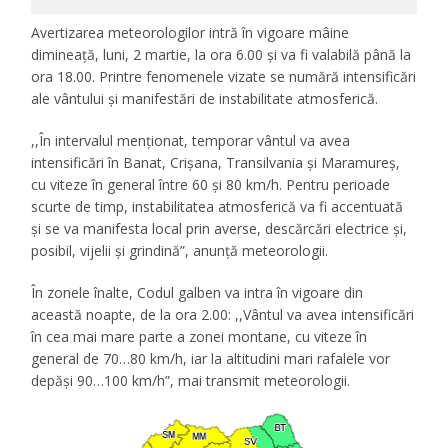
Avertizarea meteorologilor intră în vigoare mâine
dimineață, luni, 2 martie, la ora 6.00 și va fi valabilă până la
ora 18.00. Printre fenomenele vizate se numără intensificări
ale vântului și manifestări de instabilitate atmosferică.
,,În intervalul menționat, temporar vântul va avea
intensificări în Banat, Crișana, Transilvania și Maramureș,
cu viteze în general între 60 și 80 km/h. Pentru perioade
scurte de timp, instabilitatea atmosferică va fi accentuată
și se va manifesta local prin averse, descărcări electrice și,
posibil, vijelii și grindină”, anunță meteorologii.
În zonele înalte, Codul galben va intra în vigoare din
această noapte, de la ora 2.00: ,,Vântul va avea intensificări
în cea mai mare parte a zonei montane, cu viteze în
general de 70…80 km/h, iar la altitudini mari rafalele vor
depăși 90…100 km/h”, mai transmit meteorologii.