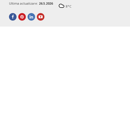
Ultima actualizare:
26.5.2026
8
°C