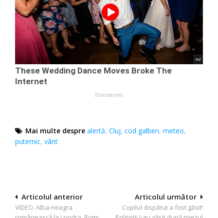
Mai multe despre
alertă
,
Cluj
,
cod galben
,
meteo
,
puternic
,
vânt
Navigare
Articolul anterior
Articolul următor
VIDEO. Alba-neagra
Copilul dispărut a fost găsit!
în
românească la Londra. Romi
Polițiștii l-au găsit după miezul