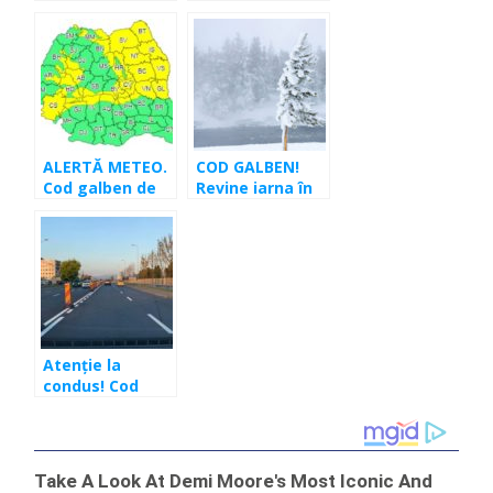
viscolită şi vânt
şi viscol în 17
de peste 80
judeţe, inclusiv
km/h în zona de
Cluj
munte
ALERTĂ METEO.
COD GALBEN!
Cod galben de
Revine iarna în
ninsori şi vânt
Cluj. Ninsori şi
puternic pentru
vânt de 100
judeţul Cluj
km/h
Atenție la
condus! Cod
galben de ploaie
și lapoviță în Cluj