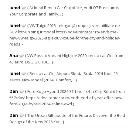
Ionel
{ At Ideal Rent a Car Cluj office, Audi Q7 Premium is
Your Corporate and Family... }
Ionel
{ VW Taigo 2025 - eleganță coupe și versatilitate de
SUV într-un singur model https://idealrentacar.ro/en/b-the-
new-vw-taigo-2025-agile-suv-coupe-for-the-city-and-holiday-
roads }
Ana
{ VW Passat Variant Highline 2020: rent a car Cluj from
43 euro, DSG, 2.0 TDI.... }
Ionel
{ Rent a car Cluj Airport: Skoda Scala 2024 from 25
euros. New Model (2024): Comfort,... }
Dan
{ Ford Kuga Hybrid 2024 ST-Line 4x4 in Cluj: Rent it from
€57/day! https://idealrentacar.ro/en/b-end-of-year-offer-new-
ford-kuga-hybrid-2024-st-line-awd }
Dan
{ The Urban Silhouette of the Future: Discover the Bold
Design of the New 2026 Kia... }