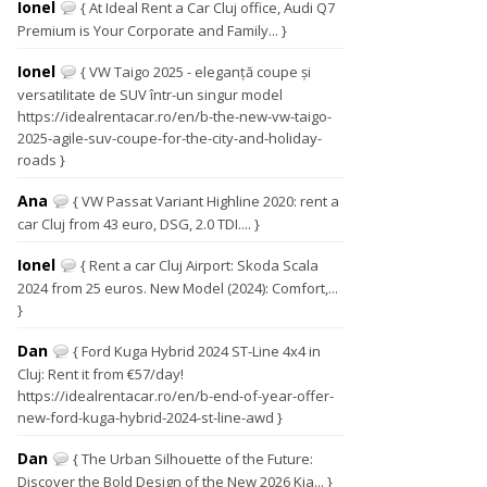
Ionel
{ At Ideal Rent a Car Cluj office, Audi Q7
Premium is Your Corporate and Family... }
Ionel
{ VW Taigo 2025 - eleganță coupe și
versatilitate de SUV într-un singur model
https://idealrentacar.ro/en/b-the-new-vw-taigo-
2025-agile-suv-coupe-for-the-city-and-holiday-
roads }
Ana
{ VW Passat Variant Highline 2020: rent a
car Cluj from 43 euro, DSG, 2.0 TDI.... }
Ionel
{ Rent a car Cluj Airport: Skoda Scala
2024 from 25 euros. New Model (2024): Comfort,...
}
Dan
{ Ford Kuga Hybrid 2024 ST-Line 4x4 in
Cluj: Rent it from €57/day!
https://idealrentacar.ro/en/b-end-of-year-offer-
new-ford-kuga-hybrid-2024-st-line-awd }
Dan
{ The Urban Silhouette of the Future:
Discover the Bold Design of the New 2026 Kia... }