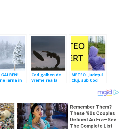
 GALBEN!
Cod galben de
METEO. Județul
ne iarna în
vreme rea la
Cluj, sub Cod
. Ninsori şi
Cluj
galben de vânt
t de 100
puternic!
h