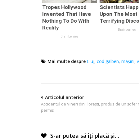
Mai multe despre
Cluj
,
cod galben
,
mașini
,
v
Navigare
Articolul anterior
Accidentul de Vineri din Florești, produs de un șofer 
în
permis
articole
S-ar putea să îți placă și…