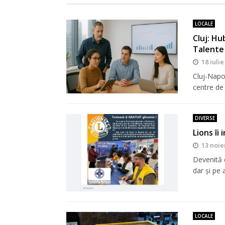
LOCALE
Cluj: Hu
Talente
18 iulie
Cluj-Napo
centre de
DIVERSE
Lions îi
13 noie
Devenită d
dar şi pe a
LOCALE