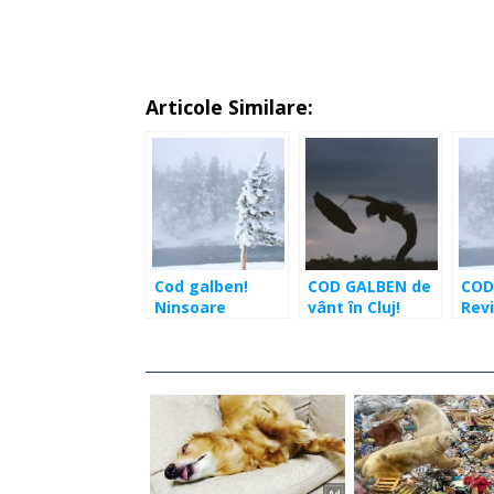
Articole Similare:
Cod galben!
COD GALBEN de
COD
Ninsoare
vânt în Cluj!
Revi
viscolită şi vânt
Rafale de
Cluj
de peste 80
60km/oră
vân
km/h în zona de
km/
munte