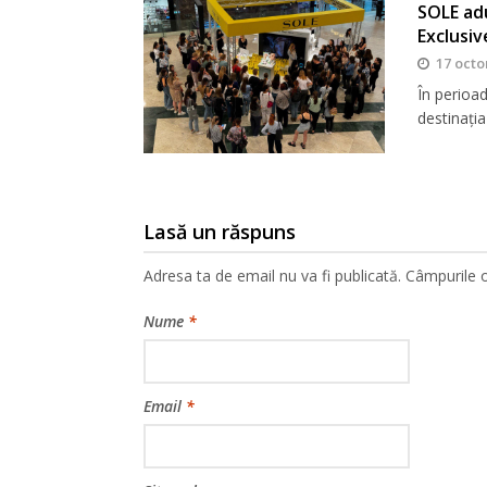
SOLE adu
Exclusiv
17 octo
În perioa
destinația
Lasă un răspuns
Adresa ta de email nu va fi publicată.
Câmpurile o
Nume
*
Email
*