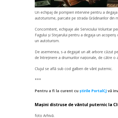
Un echipaj de pompieri intervine pentru a degaja
autoturisme, parcate pe strada Grădinarilor din m
Concomitent, echipaje ale Serviciului Voluntar pen
Fagului și Stejarului pentru a degaja un acoperiș
un autoturism.
De asemenea, s-a degajat un alt arbore căzut pe c
de întreținere a drumurilor naționale, de către 
Clujul se află sub cod galben de vânt puternic.
***
Pentru a fi la curent cu
ştirile PortalCJ
vă inv
Mașini distruse de vântul puternic la Cl
foto Arhivă.