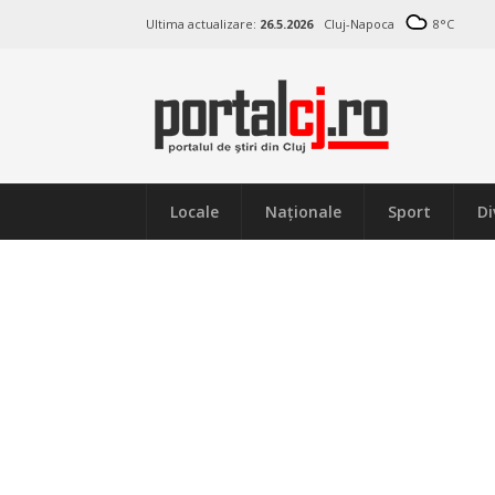
Ultima actualizare:
26.5.2026
Cluj-Napoca
8
°C
Locale
Naţionale
Sport
Di