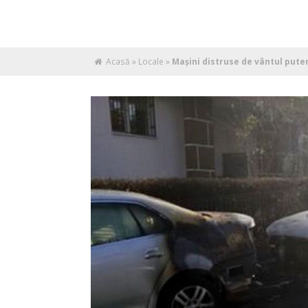
Acasă
»
Locale
»
Mașini distruse de vântul puter