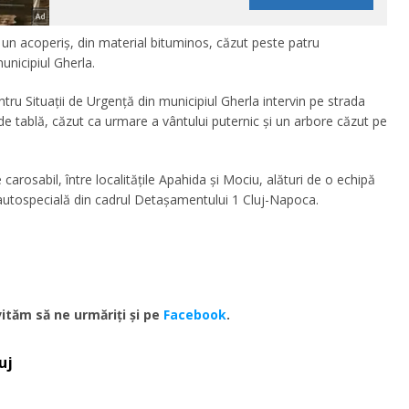
 un acoperiș, din material bituminos, căzut peste patru
unicipiul Gherla.
tru Situații de Urgență din municipiul Gherla intervin pe strada
 de tablă, căzut ca urmare a vântului puternic și un arbore căzut pe
arosabil, între localitățile Apahida și Mociu, alături de o echipă
o autospecială din cadrul Detașamentului 1 Cluj-Napoca.
ităm să ne urmăriţi şi pe
Facebook
.
uj