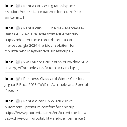
Ionel
{ Rent a car VW Tiguan Allspace
4Motion: Your reliable partner for a carefree
winter in... }
Ionel
{ Rent a car Cluj: The New Mercedes-
Benz GLE 2024 available from €104 per day.
https://idealrentacar.ro/en/b-rent-a-car-
mercedes-gle-2024-the-ideal-solution-for-
mountain-holidays-and-business-trips }
Ionel
{ VW Touareg 2017 at 55 euro/day: SUV
Luxury, Affordable at Alfa Rent a Car Cluj!... }
Ionel
{ Business Class and Winter Comfort:
Jaguar F-Pace 2023 (AWD) – Available at a Special
Price... }
Ionel
{ Rent a a car: BMW 320 xDrive
Automatic – premium comfort for any trip.
https://www.phprentacar.ro/en/b-rent-the-bmw-
320-xdrive-comfort-stability-and-performance }