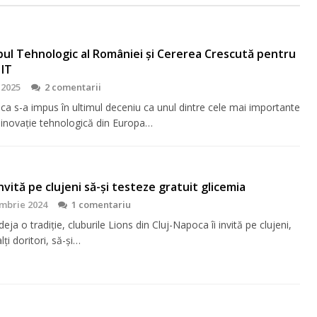
bul Tehnologic al României și Cererea Crescută pentru
 IT
 2025
2 comentarii
ca s-a impus în ultimul deceniu ca unul dintre cele mai importante
 inovație tehnologică din Europa…
 invită pe clujeni să-şi testeze gratuit glicemia
mbrie 2024
1 comentariu
eja o tradiţie, cluburile Lions din Cluj-Napoca îi invită pe clujeni,
lţi doritori, să-şi…