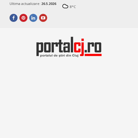
Ultima actualizare:
26.5.2026
8
°C