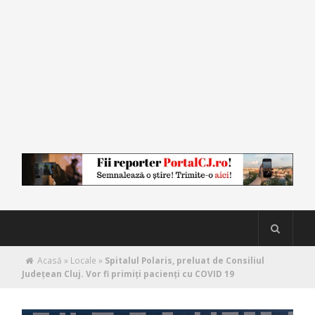
Acasă
»
Locale
»
Spitalul Polaris, preluat de Consiliul
Județean Cluj. Vor fi primiţi pacienţi cu COVID 19