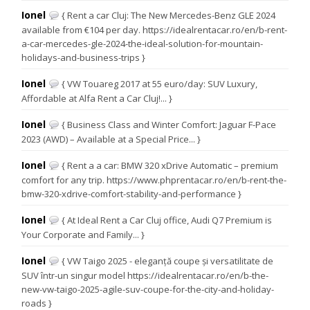
Ionel
{ Rent a car Cluj: The New Mercedes-Benz GLE 2024
available from €104 per day. https://idealrentacar.ro/en/b-rent-
a-car-mercedes-gle-2024-the-ideal-solution-for-mountain-
holidays-and-business-trips }
Ionel
{ VW Touareg 2017 at 55 euro/day: SUV Luxury,
Affordable at Alfa Rent a Car Cluj!... }
Ionel
{ Business Class and Winter Comfort: Jaguar F-Pace
2023 (AWD) – Available at a Special Price... }
Ionel
{ Rent a a car: BMW 320 xDrive Automatic – premium
comfort for any trip. https://www.phprentacar.ro/en/b-rent-the-
bmw-320-xdrive-comfort-stability-and-performance }
Ionel
{ At Ideal Rent a Car Cluj office, Audi Q7 Premium is
Your Corporate and Family... }
Ionel
{ VW Taigo 2025 - eleganță coupe și versatilitate de
SUV într-un singur model https://idealrentacar.ro/en/b-the-
new-vw-taigo-2025-agile-suv-coupe-for-the-city-and-holiday-
roads }