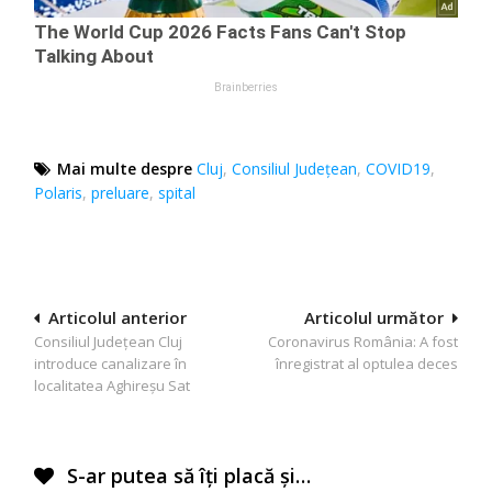
Mai multe despre
Cluj
,
Consiliul Judeţean
,
COVID19
,
Polaris
,
preluare
,
spital
Navigare
Articolul anterior
Articolul următor
Consiliul Județean Cluj
Coronavirus România: A fost
în
introduce canalizare în
înregistrat al optulea deces
articole
localitatea Aghireșu Sat
S-ar putea să îți placă și…