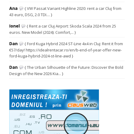
Ana
{ VW Passat Variant Highline 2020: rent a car Cluj from
43 euro, DSG, 2.0 TDI.... }
Ionel
{ Rent a car Cluj Airport: Skoda Scala 2024 from 25
euros. New Model (2024): Comfort,... }
Dan
{ Ford Kuga Hybrid 2024 ST-Line 4x4 in Cluj: Rent it from
€57/day! https://idealrentacar.ro/en/b-end-of-year-offer-new-
ford-kuga-hybrid-2024-st-line-awd }
Dan
{ The Urban Silhouette of the Future: Discover the Bold
Design of the New 2026 Kia... }