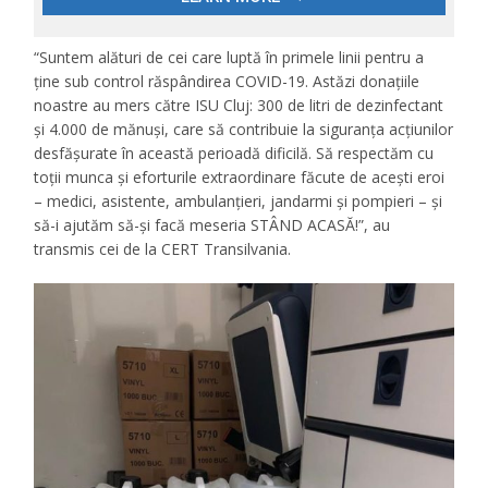
“Suntem alături de cei care luptă în primele linii pentru a
ține sub control răspândirea COVID-19. Astăzi donațiile
noastre au mers către ISU Cluj: 300 de litri de dezinfectant
și 4.000 de mănuși, care să contribuie la siguranța acțiunilor
desfășurate în această perioadă dificilă. Să respectăm cu
toții munca și eforturile extraordinare făcute de acești eroi
– medici, asistente, ambulanțieri, jandarmi și pompieri – și
să-i ajutăm să-și facă meseria STÂND ACASĂ!”, au
transmis cei de la CERT Transilvania.