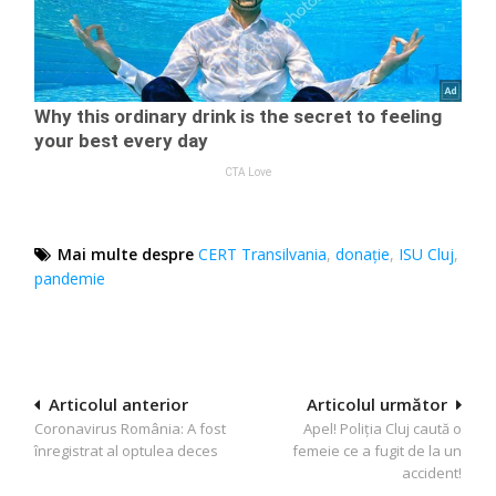
Mai multe despre
CERT Transilvania
,
donație
,
ISU Cluj
,
pandemie
Navigare
Articolul anterior
Articolul următor
Coronavirus România: A fost
Apel! Poliţia Cluj caută o
în
înregistrat al optulea deces
femeie ce a fugit de la un
articole
accident!