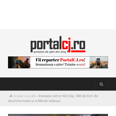
Acasă
»
Locale
»
Donaţie către ISU Cluj: 300 de litri de
dezinfectanţi şi 4.000 de mănuşi