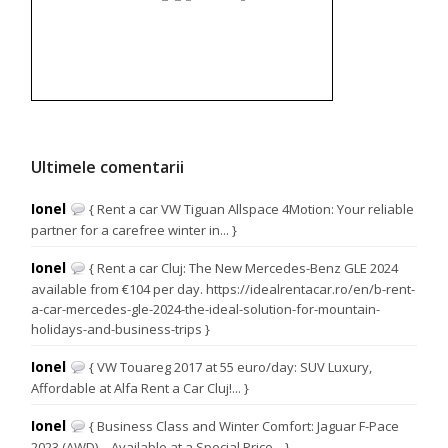
Ultimele comentarii
Ionel
{ Rent a car VW Tiguan Allspace 4Motion: Your reliable
partner for a carefree winter in... }
Ionel
{ Rent a car Cluj: The New Mercedes-Benz GLE 2024
available from €104 per day. https://idealrentacar.ro/en/b-rent-
a-car-mercedes-gle-2024-the-ideal-solution-for-mountain-
holidays-and-business-trips }
Ionel
{ VW Touareg 2017 at 55 euro/day: SUV Luxury,
Affordable at Alfa Rent a Car Cluj!... }
Ionel
{ Business Class and Winter Comfort: Jaguar F-Pace
2023 (AWD) – Available at a Special Price... }