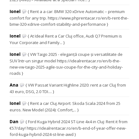
Ionel
{ Rent a a car: BMW 320 xDrive Automatic – premium
comfort for any trip. https://www.phprentacar.ro/en/b-rent-the-
bmw-320-xdrive-comfort-stability-and-performance }
Ionel
{ At Ideal Rent a Car Cluj office, Audi Q7 Premium is
Your Corporate and Family... }
Ionel
{ VW Taigo 2025 - eleganță coupe și versatilitate de
SUV într-un singur model https://idealrentacar.ro/en/b-the-
new-vw-taigo-2025-agile-suv-coupe-for-the-city-and-holiday-
roads }
Ana
{ VW Passat Variant Highline 2020: rent a car Cluj from
43 euro, DSG, 2.0 TDI.... }
Ionel
{ Rent a car Cluj Airport: Skoda Scala 2024 from 25
euros. New Model (2024): Comfort,... }
Dan
{ Ford Kuga Hybrid 2024 ST-Line 4x4 in Cluj: Rent it from
€57/day! https://idealrentacar.ro/en/b-end-of-year-offer-new-
ford-kuga-hybrid-2024-st-line-awd }