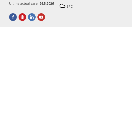
Ultima actualizare:
26.5.2026
8
°C