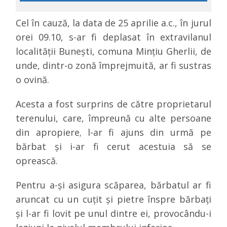
Cel în cauză, la data de 25 aprilie a.c., în jurul
orei 09.10, s-ar fi deplasat în extravilanul
localității Bunești, comuna Mințiu Gherlii, de
unde, dintr-o zonă împrejmuită, ar fi sustras
o ovină.
Acesta a fost surprins de către proprietarul
terenului, care, împreună cu alte persoane
din apropiere
l-ar fi ajuns din urmă pe
,
bărbat și i-ar fi cerut acestuia să se
oprească.
Pentru a-și asigura scăparea, bărbatul ar fi
aruncat cu un cuțit și pietre înspre bărbați
și l-ar fi lovit pe unul dintre ei, provocându-i