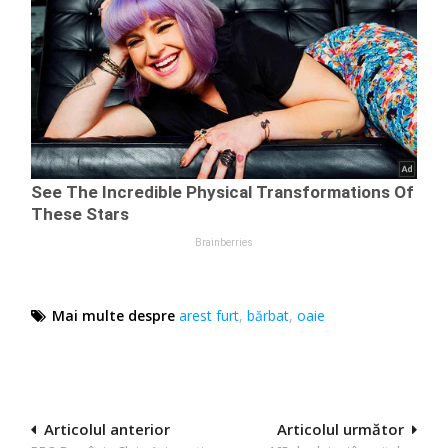
Mai multe despre
arest furt
,
bărbat
,
oaie
Navigare
Articolul anterior
Articolul următor