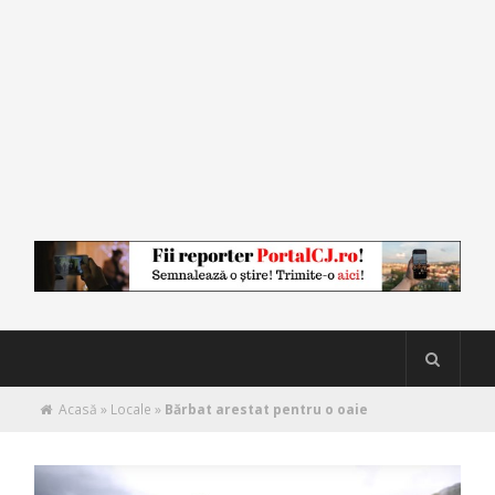
Acasă
»
Locale
»
Bărbat arestat pentru o oaie