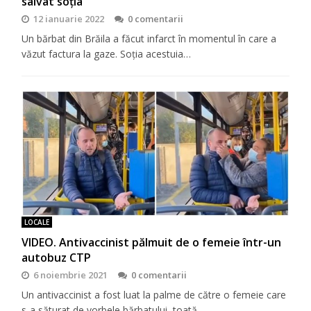
salvat soția
12 ianuarie 2022
0 comentarii
Un bărbat din Brăila a făcut infarct în momentul în care a
văzut factura la gaze. Soția acestuia…
LOCALE
VIDEO. Antivaccinist pălmuit de o femeie într-un
autobuz CTP
6 noiembrie 2021
0 comentarii
Un antivaccinist a fost luat la palme de către o femeie care
s-a săturat de vorbele bărbatului, toată…