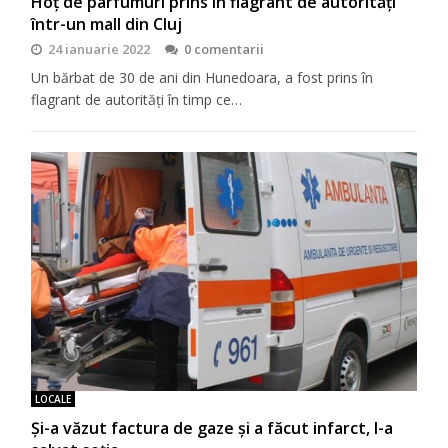
Hoț de parfumuri prins în flagrant de autorități
într-un mall din Cluj
24 ianuarie 2022
0 comentarii
Un bărbat de 30 de ani din Hunedoara, a fost prins în
flagrant de autorități în timp ce…
LOCALE
Și-a văzut factura de gaze și a făcut infarct, l-a