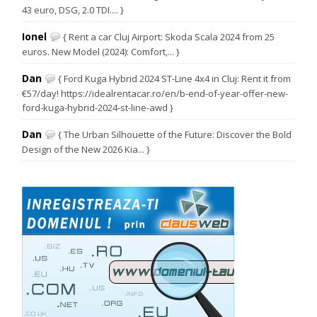
43 euro, DSG, 2.0 TDI.... }
Ionel
{ Rent a car Cluj Airport: Skoda Scala 2024 from 25
euros. New Model (2024): Comfort,... }
Dan
{ Ford Kuga Hybrid 2024 ST-Line 4x4 in Cluj: Rent it from
€57/day! https://idealrentacar.ro/en/b-end-of-year-offer-new-
ford-kuga-hybrid-2024-st-line-awd }
Dan
{ The Urban Silhouette of the Future: Discover the Bold
Design of the New 2026 Kia... }