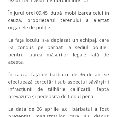
leziuni la nivelul membrului inferior.
În jurul orei 09.45, după imobilizarea celui în
cauză, proprietarul terenului a alertat
organele de poliție.
La fața locului s-a deplasat un echipaj, care
l-a condus pe bărbat la sediul poliției,
pentru luarea măsurilor legale față de
acesta.
În cauză, față de bărbatul de 36 de ani se
efectuează cercetării sub aspectul săvârșirii
infracțiunii de
tâlhărie calificată
, faptă
prevăzută și pedepsită de Codul penal.
La data de 26 aprilie a.c., bărbatul a fost
prezentat magistraţilor care au dispus