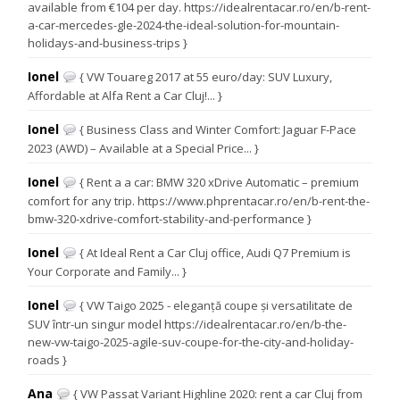
available from €104 per day. https://idealrentacar.ro/en/b-rent-
a-car-mercedes-gle-2024-the-ideal-solution-for-mountain-
holidays-and-business-trips }
Ionel
{ VW Touareg 2017 at 55 euro/day: SUV Luxury,
Affordable at Alfa Rent a Car Cluj!... }
Ionel
{ Business Class and Winter Comfort: Jaguar F-Pace
2023 (AWD) – Available at a Special Price... }
Ionel
{ Rent a a car: BMW 320 xDrive Automatic – premium
comfort for any trip. https://www.phprentacar.ro/en/b-rent-the-
bmw-320-xdrive-comfort-stability-and-performance }
Ionel
{ At Ideal Rent a Car Cluj office, Audi Q7 Premium is
Your Corporate and Family... }
Ionel
{ VW Taigo 2025 - eleganță coupe și versatilitate de
SUV într-un singur model https://idealrentacar.ro/en/b-the-
new-vw-taigo-2025-agile-suv-coupe-for-the-city-and-holiday-
roads }
Ana
{ VW Passat Variant Highline 2020: rent a car Cluj from