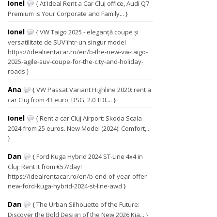
Ionel
{ At Ideal Rent a Car Cluj office, Audi Q7
Premium is Your Corporate and Family... }
Ionel
{ VW Taigo 2025 - eleganță coupe și
versatilitate de SUV într-un singur model
https://idealrentacar.ro/en/b-the-new-vw-taigo-
2025-agile-suv-coupe-for-the-city-and-holiday-
roads }
Ana
{ VW Passat Variant Highline 2020: rent a
car Cluj from 43 euro, DSG, 2.0 TDI.... }
Ionel
{ Rent a car Cluj Airport: Skoda Scala
2024 from 25 euros. New Model (2024): Comfort,...
}
Dan
{ Ford Kuga Hybrid 2024 ST-Line 4x4 in
Cluj: Rent it from €57/day!
https://idealrentacar.ro/en/b-end-of-year-offer-
new-ford-kuga-hybrid-2024-st-line-awd }
Dan
{ The Urban Silhouette of the Future:
Discover the Bold Design of the New 2026 Kia... }