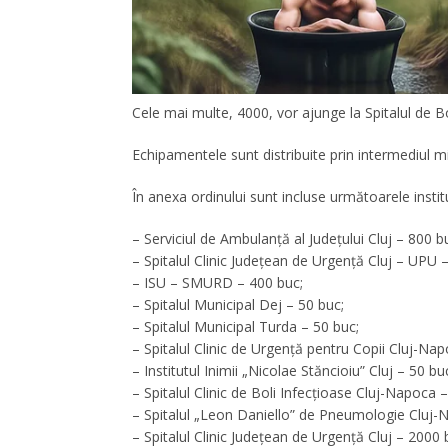
Cele mai multe, 4000, vor ajunge la Spitalul de B
Echipamentele sunt distribuite prin intermediul m
În anexa ordinului sunt incluse următoarele instituți
– Serviciul de Ambulanță al Județului Cluj – 800 b
– Spitalul Clinic Județean de Urgență Cluj – UPU 
– ISU – SMURD – 400 buc;
– Spitalul Municipal Dej – 50 buc;
– Spitalul Municipal Turda – 50 buc;
– Spitalul Clinic de Urgență pentru Copii Cluj-Na
– Institutul Inimii „Nicolae Stăncioiu” Cluj – 50 bu
– Spitalul Clinic de Boli Infecțioase Cluj-Napoca 
– Spitalul „Leon Daniello” de Pneumologie Cluj-
– Spitalul Clinic Județean de Urgență Cluj – 2000 