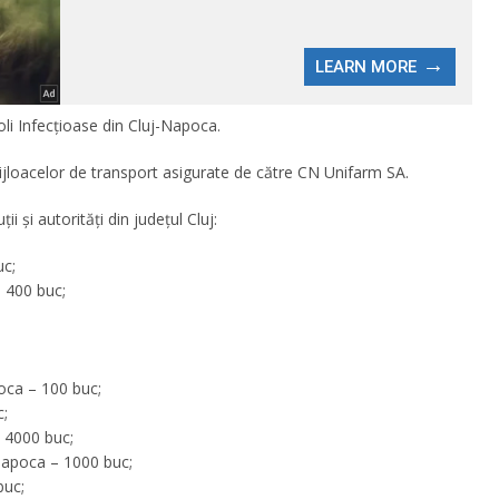
oli Infecțioase din Cluj-Napoca.
ijloacelor de transport asigurate de către CN Unifarm SA.
i și autorități din județul Cluj:
uc;
– 400 buc;
poca – 100 buc;
c;
– 4000 buc;
Napoca – 1000 buc;
buc;