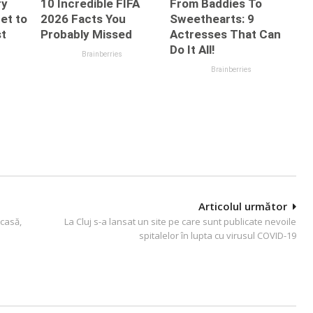
Articolul următor
acasă,
La Cluj s-a lansat un site pe care sunt publicate nevoile
spitalelor în lupta cu virusul COVID-19