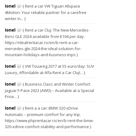
Ionel
{ Rent a car VW Tiguan Allspace
4Motion: Your reliable partner for a carefree
winter in... }
Ionel
{ Rent a car Cluj: The New Mercedes-
Benz GLE 2024 available from €104 per day.
https://idealrentacar.ro/en/b-rent-a-car-
mercedes-gle-2024-the-ideal-solution-for-
mountain-holidays-and-business-trips }
Ionel
{ VW Touareg 2017 at 55 euro/day: SUV
Luxury, Affordable at Alfa Rent a Car Cluj!... }
Ionel
{ Business Class and Winter Comfort:
Jaguar F-Pace 2023 (AWD) – Available at a Special
Price... }
Ionel
{ Rent a a car: BMW 320 xDrive
Automatic – premium comfort for any trip.
https://www.phprentacar.ro/en/b-rent-the-bmw-
320-xdrive-comfort-stability-and-performance }