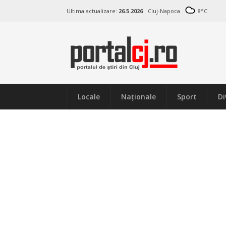
Ultima actualizare:
26.5.2026
Cluj-Napoca
8
°C
Locale
Naţionale
Sport
Di