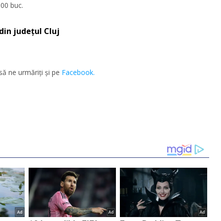
300 buc.
din județul Cluj
să ne urmăriţi şi pe
Facebook.