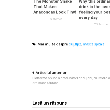
Mai multe despre
cluj.ffp2
,
masca.spitale
Navigare
Articolul anterior
Platforma online a producătorilor clujeni, cu livrare 
în
are mare căutare
articole
Lasă un răspuns