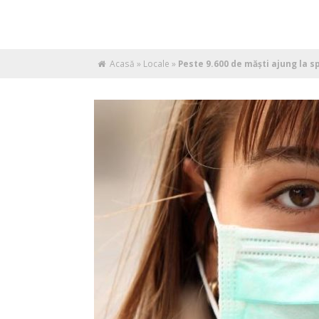
Acasă
»
Locale
»
Peste 9.600 de măști ajung la sp