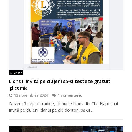
DIVERSE
Lions îi invită pe clujeni să-şi testeze gratuit
glicemia
13 noiembrie 2024
1 comentariu
Devenită deja o tradiţie, cluburile Lions din Cluj-Napoca îi
invită pe clujeni, dar şi pe alţi doritori, să-şi…