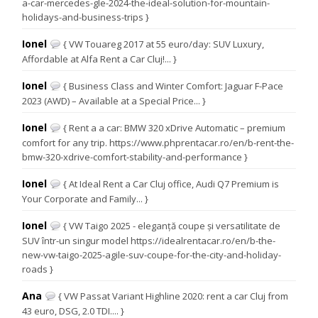
a-car-mercedes-gle-2024-the-ideal-solution-for-mountain-
holidays-and-business-trips }
Ionel
{ VW Touareg 2017 at 55 euro/day: SUV Luxury,
Affordable at Alfa Rent a Car Cluj!... }
Ionel
{ Business Class and Winter Comfort: Jaguar F-Pace
2023 (AWD) – Available at a Special Price... }
Ionel
{ Rent a a car: BMW 320 xDrive Automatic – premium
comfort for any trip. https://www.phprentacar.ro/en/b-rent-the-
bmw-320-xdrive-comfort-stability-and-performance }
Ionel
{ At Ideal Rent a Car Cluj office, Audi Q7 Premium is
Your Corporate and Family... }
Ionel
{ VW Taigo 2025 - eleganță coupe și versatilitate de
SUV într-un singur model https://idealrentacar.ro/en/b-the-
new-vw-taigo-2025-agile-suv-coupe-for-the-city-and-holiday-
roads }
Ana
{ VW Passat Variant Highline 2020: rent a car Cluj from
43 euro, DSG, 2.0 TDI.... }