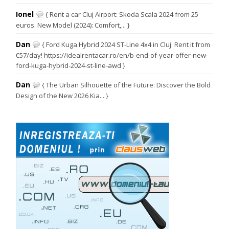
Ionel
{ Rent a car Cluj Airport: Skoda Scala 2024 from 25
euros. New Model (2024): Comfort,... }
Dan
{ Ford Kuga Hybrid 2024 ST-Line 4x4 in Cluj: Rent it from
€57/day! https://idealrentacar.ro/en/b-end-of-year-offer-new-
ford-kuga-hybrid-2024-st-line-awd }
Dan
{ The Urban Silhouette of the Future: Discover the Bold
Design of the New 2026 Kia... }