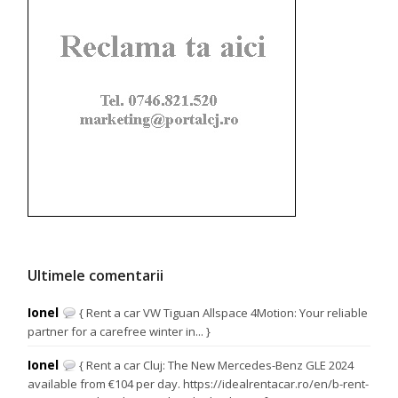
Ultimele comentarii
Ionel
{ Rent a car VW Tiguan Allspace 4Motion: Your reliable
partner for a carefree winter in... }
Ionel
{ Rent a car Cluj: The New Mercedes-Benz GLE 2024
available from €104 per day. https://idealrentacar.ro/en/b-rent-