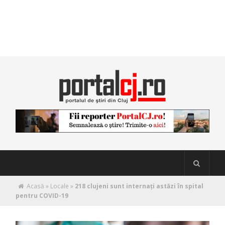
Acasă
»
Locale
»
218 clujeni sunt internați astăzi în spital
pentru COVID-19