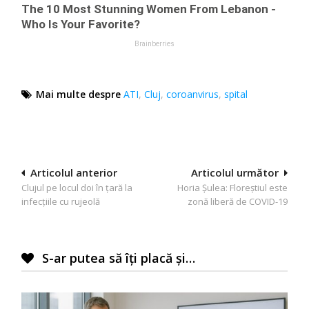
Mai multe despre
ATI
,
Cluj
,
coroanvirus
,
spital
Navigare
Articolul anterior
Articolul următor
Clujul pe locul doi în țară la
Horia Șulea: Floreștiul este
în
infecțiile cu rujeolă
zonă liberă de COVID-19
articole
S-ar putea să îți placă și…