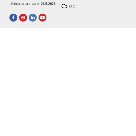
Ultima actualizare:
26.5.2026
8
°C