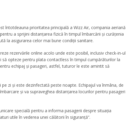
fost întotdeauna prioritatea principală a Wizz Air, compania aeriană
tru a sprijini distanțarea fizică în timpul îmbarcării și curățenia
ută la asigurarea celor mai bune condiții sanitare.
ze rezervările online acolo unde este posibil, inclusiv check-in-ul
și să opteze pentru plata contactless în timpul cumpărăturilor la
ntru echipaj și pasageri, astfel, tuturor le este amintit să
pe zi și este dezinfectată peste noapte. Echipajul va înmâna, de
 îmbarcare și va supraveghea distanțarea locurilor pentru pasageri
icare specială pentru a informa pasagerii despre situația
turi utile în vederea unei călătorii în siguranță”.