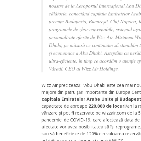
noastre de la Aeroportul Internațional Abu Dhab
călătorie, conectând capitala Emiratelor Arab
precum Budapesta, București, Cluj-Napoca, Ka
programele de zbor convenabile, sistemul ușor
personalizate oferite de Wizz Air. Misiunea Wi
Dhabi, pe măsură ce continuăm să stimulăm trafi
și economice a Abu Dhabi. Așteptăm cu nerăbdar
ultra-eficiente, în timp ce acordăm o atenție s
Váradi, CEO al Wizz Air Holdings.
Wizz Air precizează: “Abu Dhabi este cea mai nou
majore din patru țări importante din Europa Centra
capitala Emiratelor Arabe Unite și Budapest
capacitate de aproape
220.000 de locuri
/an la 
vânzare și pot fi rezervate pe wizzair.com de la 5
pandemiei de COVID-19, care afectează data de în
afectate vor avea posibilitatea să își reprograme
sau să beneficieze de 120% din valoarea rezervări
achiziționarea de zboruri și servicii WIZZ.