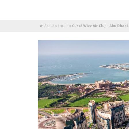
Acasă
»
Locale
»
Cursă Wizz Air Cluj – Abu Dhabi