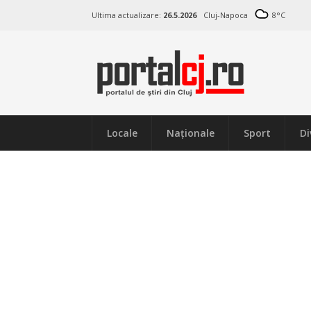
Ultima actualizare:
26.5.2026
Cluj-Napoca
8
°C
Locale
Naţionale
Sport
Di