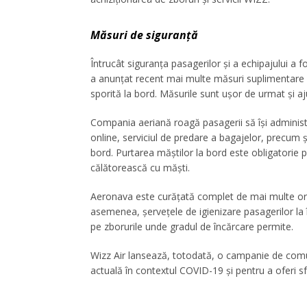
Măsuri de siguranță
Întrucât siguranța pasagerilor și a echipajului a 
a anunțat recent mai multe măsuri suplimentare pen
sporită la bord. Măsurile sunt ușor de urmat și aj
Compania aeriană roagă pasagerii să își administre
online, serviciul de predare a bagajelor, precum 
bord. Purtarea măștilor la bord este obligatorie pe
călătorească cu măști.
Aeronava este curățată complet de mai multe ori 
asemenea, șervețele de igienizare pasagerilor la
pe zborurile unde gradul de încărcare permite.
Wizz Air lansează, totodată, o campanie de comun
actuală în contextul COVID-19 și pentru a oferi sfa