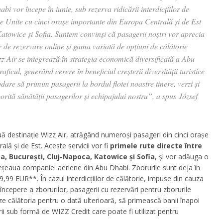
i vor începe în iunie, sub rezerva ridicării interdicțiilor de
e Unite cu cinci orașe importante din Europa Centrală și de Est
towice și Sofia. Suntem convinși că pasagerii noștri vor aprecia
 de rezervare online și gama variată de opțiuni de călătorie
zz Air se integrează în strategia economică diversificată a Abu
cul, generând cerere în beneficiul creșterii diversității turistice
e să primim pasagerii la bordul flotei noastre tinere, verzi și
porită sănătății pasagerilor și echipajului nostru”, a spus József
ă destinație Wizz Air, atrăgând numeroși pasageri din cinci orașe
lă și de Est. Aceste servicii vor fi
primele rute directe între
a, București, Cluj-Napoca, Katowice și Sofia
, și vor adăuga o
rețeaua companiei aeriene din Abu Dhabi. Zborurile sunt deja în
9,99 EUR**. În cazul interdicțiilor de călătorie, impuse din cauza
cepere a zborurilor, pasagerii cu rezervări pentru zborurile
ze călătoria pentru o dată ulterioară, să primească banii înapoi
i sub formă de WIZZ Credit care poate fi utilizat pentru