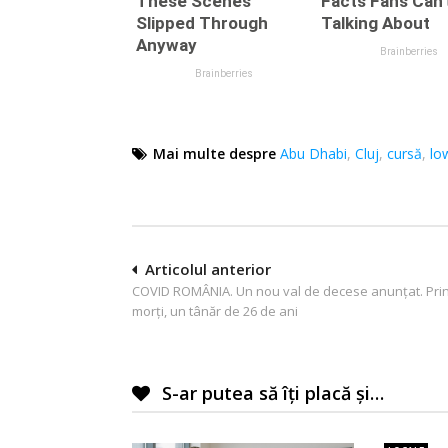
Mai multe despre
Abu Dhabi
,
Cluj
,
cursă
,
lo
Navigare
Articolul anterior
COVID ROMÂNIA. Un nou val de decese anunţat. Prin
în
morţi, un tânăr de 26 de ani
articole
S-ar putea să îți placă și…