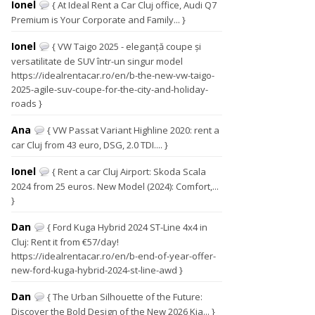
Ionel
{ At Ideal Rent a Car Cluj office, Audi Q7
Premium is Your Corporate and Family... }
Ionel
{ VW Taigo 2025 - eleganță coupe și
versatilitate de SUV într-un singur model
https://idealrentacar.ro/en/b-the-new-vw-taigo-
2025-agile-suv-coupe-for-the-city-and-holiday-
roads }
Ana
{ VW Passat Variant Highline 2020: rent a
car Cluj from 43 euro, DSG, 2.0 TDI.... }
Ionel
{ Rent a car Cluj Airport: Skoda Scala
2024 from 25 euros. New Model (2024): Comfort,...
}
Dan
{ Ford Kuga Hybrid 2024 ST-Line 4x4 in
Cluj: Rent it from €57/day!
https://idealrentacar.ro/en/b-end-of-year-offer-
new-ford-kuga-hybrid-2024-st-line-awd }
Dan
{ The Urban Silhouette of the Future:
Discover the Bold Design of the New 2026 Kia... }