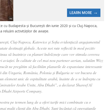
te cu Budapesta și București din iunie 2020 și cu Cluj-Napoca,
eluării activităților de aviație.
urești, Cluj-Napoca, Katowice și Sofia evidențiază angajamentul
ate destinații globale. Aceste noi rute reflectă în mod pozitiv
ntinua să înainteze cu planuri îndrăznețe care vor stimula cererea
i aviației. În calitate de cel mai nou partener aerian, salutăm Wizz
ntrucât ne pregătim să facilităm planurile de expansiune interesante
rii din Ungaria, România, Polonia și Bulgaria se vor bucura de
un element unic de ospitalitate arabă, înainte de a se îndrepta cu
 Emiratelor Arabe Unite, Abu Dhabi”, a declarat Shareef Al
bu Dhabi Airports Company.
stru pe termen lung de a oferi tarife mici combinate cu o
t mai mulți clienți din Abu Dhabi. Sunt încântat că operațiunile