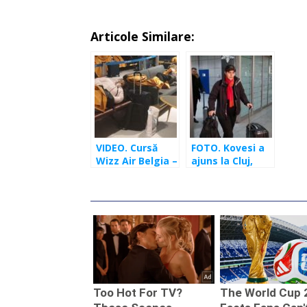
Articole Similare:
VIDEO. Cursă
FOTO. Kovesi a
Wizz Air Belgia –
ajuns la Cluj,
Cluj, blocată de
după o
joi seara. Laura
întârziere de 20
Codruța Kovesi,
de ore. Cere
printre pasageri
despăgubiri de
la Wizz Air