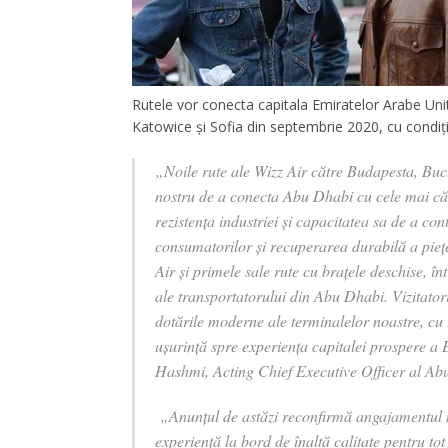
Rutele vor conecta capitala Emiratelor Arabe Uni
Katowice și Sofia din septembrie 2020, cu condiția r
„Noile rute ale Wizz Air către Budapesta, Buc
nostru de a conecta Abu Dhabi cu cele mai căut
rezistența industriei și capacitatea sa de a co
consumatorilor și recuperarea durabilă a piețe
Air și primele sale rute cu brațele deschise, î
ale transportatorului din Abu Dhabi. Vizitato
dotările moderne ale terminalelor noastre, cu 
ușurință spre experiența capitalei prospere a
Hashmi, Acting Chief Executive Officer al A
„Anunțul de astăzi reconfirmă angajamentul no
experiență la bord de înaltă calitate pentru to