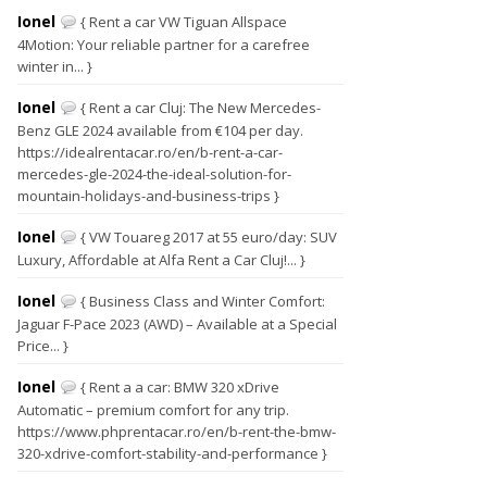
Ionel
{ Rent a car VW Tiguan Allspace
4Motion: Your reliable partner for a carefree
winter in... }
Ionel
{ Rent a car Cluj: The New Mercedes-
Benz GLE 2024 available from €104 per day.
https://idealrentacar.ro/en/b-rent-a-car-
mercedes-gle-2024-the-ideal-solution-for-
mountain-holidays-and-business-trips }
Ionel
{ VW Touareg 2017 at 55 euro/day: SUV
Luxury, Affordable at Alfa Rent a Car Cluj!... }
Ionel
{ Business Class and Winter Comfort:
Jaguar F-Pace 2023 (AWD) – Available at a Special
Price... }
Ionel
{ Rent a a car: BMW 320 xDrive
Automatic – premium comfort for any trip.
https://www.phprentacar.ro/en/b-rent-the-bmw-
320-xdrive-comfort-stability-and-performance }