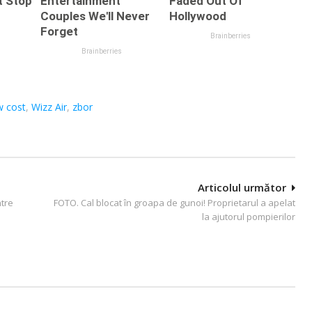
w cost
,
Wizz Air
,
zbor
Articolul următor
tre
FOTO. Cal blocat în groapa de gunoi! Proprietarul a apelat
la ajutorul pompierilor