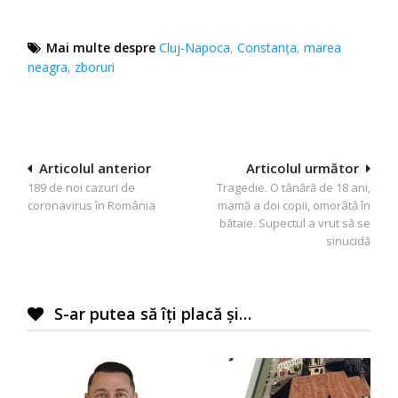
Mai multe despre
Cluj-Napoca
,
Constanţa
,
marea
neagra
,
zboruri
Navigare
Articolul anterior
Articolul următor
189 de noi cazuri de
Tragedie. O tânără de 18 ani,
în
coronavirus în România
mamă a doi copii, omorâtă în
articole
bătaie. Supectul a vrut să se
sinucidă
S-ar putea să îți placă și…