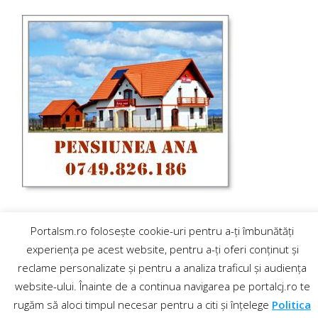
Portalsm.ro folosește cookie-uri pentru a-ți îmbunătăți
experiența pe acest website, pentru a-ți oferi conținut și
reclame personalizate și pentru a analiza traficul și audiența
website-ului. Înainte de a continua navigarea pe portalcj.ro te
Contact
·
Regulament comentarii
rugăm să aloci timpul necesar pentru a citi și înțelege
Politica
© 2019 PortalCJ.ro. Toate drepturile sunt rezervate.