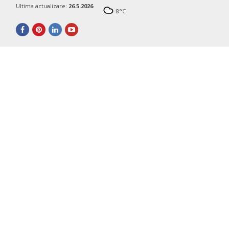
Ultima actualizare:
26.5.2026
8
°C