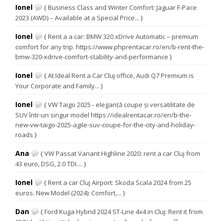
Ionel
{ Business Class and Winter Comfort: Jaguar F-Pace
2023 (AWD) – Available at a Special Price... }
Ionel
{ Rent a a car: BMW 320 xDrive Automatic – premium
comfort for any trip. https://www.phprentacar.ro/en/b-rent-the-
bmw-320-xdrive-comfort-stability-and-performance }
Ionel
{ At Ideal Rent a Car Cluj office, Audi Q7 Premium is
Your Corporate and Family... }
Ionel
{ VW Taigo 2025 - eleganță coupe și versatilitate de
SUV într-un singur model https://idealrentacar.ro/en/b-the-
new-vw-taigo-2025-agile-suv-coupe-for-the-city-and-holiday-
roads }
Ana
{ VW Passat Variant Highline 2020: rent a car Cluj from
43 euro, DSG, 2.0 TDI.... }
Ionel
{ Rent a car Cluj Airport: Skoda Scala 2024 from 25
euros. New Model (2024): Comfort,... }
Dan
{ Ford Kuga Hybrid 2024 ST-Line 4x4 in Cluj: Rent it from