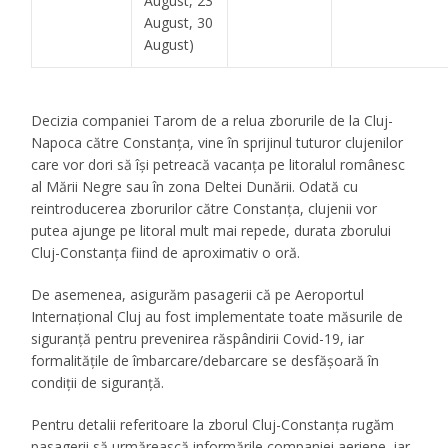
August, 23
August, 30
August)
Decizia companiei Tarom de a relua zborurile de la Cluj-
Napoca către Constanța, vine în sprijinul tuturor clujenilor
care vor dori să își petreacă vacanța pe litoralul românesc
al Mării Negre sau în zona Deltei Dunării. Odată cu
reintroducerea zborurilor către Constanța, clujenii vor
putea ajunge pe litoral mult mai repede, durata zborului
Cluj-Constanța fiind de aproximativ o oră.
De asemenea, asigurăm pasagerii că pe Aeroportul
Internațional Cluj au fost implementate toate măsurile de
siguranță pentru prevenirea răspândirii Covid-19, iar
formalitățile de îmbarcare/debarcare se desfășoară în
condiții de siguranță.
Pentru detalii referitoare la zborul Cluj-Constanța rugăm
pasagerii să urmărească informările companiei aeriene, iar