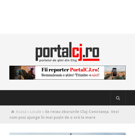
Acasă
»
Locale
»
Se reiau zborurile Cluj-Constanța. Vezi
cum poți ajunge în mai puțin de o oră la mare