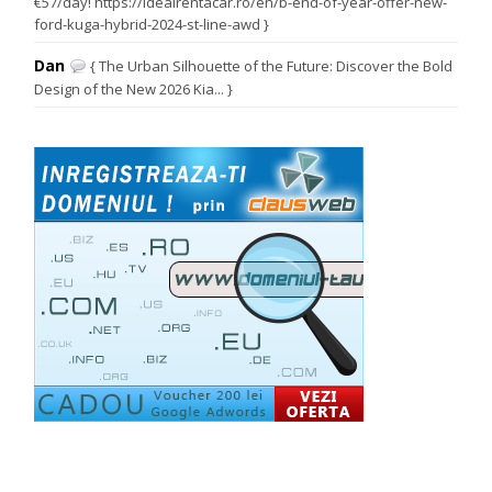
€57/day! https://idealrentacar.ro/en/b-end-of-year-offer-new-
ford-kuga-hybrid-2024-st-line-awd }
Dan
{ The Urban Silhouette of the Future: Discover the Bold
Design of the New 2026 Kia... }