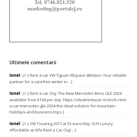
Ultimele comentarii
Ionel
{ Rent a car VW Tiguan Allspace 4Motion: Your reliable
partner for a carefree winter in... }
Ionel
{ Rent a car Cluj: The New Mercedes-Benz GLE 2024
available from €104 per day. https://idealrentacar.ro/en/b-rent-
a-car-mercedes-gle-2024-the-ideal-solution-for-mountain-
holidays-and-business-trips }
Ionel
{ VW Touareg 2017 at 55 euro/day: SUV Luxury,
Affordable at Alfa Rent a Car Cluj!... }