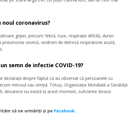
u noul coronavirus?
re gripei, precum: febră, tuse, respirație dificilă, dureri
ă pneumonie severă, sindrom de detresă respiratorie acută,
s.
i un semn de infectie COVID-19?
t declarații despre faptul că au observat că persoanele cu
precum mirosul sau simțul. Totuși, Organizația Mondială a Sănătății
9, deoarece nu există la acest moment, suficiente dovezi
ităm să ne urmăriţi şi pe
Facebook.