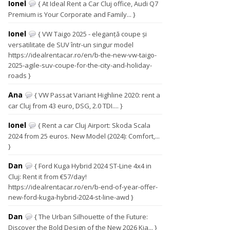
Ionel
{ At Ideal Rent a Car Cluj office, Audi Q7
Premium is Your Corporate and Family... }
Ionel
{ VW Taigo 2025 - eleganță coupe și
versatilitate de SUV într-un singur model
https://idealrentacar.ro/en/b-the-new-vw-taigo-
2025-agile-suv-coupe-for-the-city-and-holiday-
roads }
Ana
{ VW Passat Variant Highline 2020: rent a
car Cluj from 43 euro, DSG, 2.0 TDI.... }
Ionel
{ Rent a car Cluj Airport: Skoda Scala
2024 from 25 euros. New Model (2024): Comfort,...
}
Dan
{ Ford Kuga Hybrid 2024 ST-Line 4x4 in
Cluj: Rent it from €57/day!
https://idealrentacar.ro/en/b-end-of-year-offer-
new-ford-kuga-hybrid-2024-st-line-awd }
Dan
{ The Urban Silhouette of the Future:
Discover the Bold Design of the New 2026 Kia... }