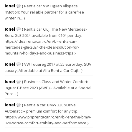
Ionel
{ Rent a car VW Tiguan Allspace
4Motion: Your reliable partner for a carefree
winter in... }
Ionel
{ Rent a car Cluj: The New Mercedes-
Benz GLE 2024 available from €104 per day.
https://idealrentacar.ro/en/b-rent-a-car-
mercedes-gle-2024-the-ideal-solution-for-
mountain-holidays-and-business-trips }
Ionel
{ VW Touareg 2017 at 55 euro/day: SUV
Luxury, Affordable at Alfa Rent a Car Cluj!... }
Ionel
{ Business Class and Winter Comfort:
Jaguar F-Pace 2023 (AWD) – Available at a Special
Price... }
Ionel
{ Rent a a car: BMW 320 xDrive
Automatic – premium comfort for any trip.
https://www.phprentacar.ro/en/b-rent-the-bmw-
320-xdrive-comfort-stability-and-performance }