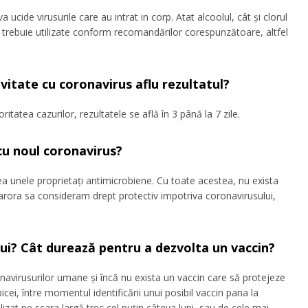
 ucide virusurile care au intrat in corp. Atat alcoolul, cât și clorul
ar trebuie utilizate conform recomandărilor corespunzătoare, altfel
ivitate cu coronavirus aflu rezultatul?
ritatea cazurilor, rezultatele se află în 3 până la 7 zile.
cu noul coronavirus?
a unele proprietați antimicrobiene. Cu toate acestea, nu exista
arora sa consideram drept protectiv impotriva coronavirusului,
lui? Cât durează pentru a dezvolta un vaccin?
onavirusurilor umane și încă nu exista un vaccin care să protejeze
cei, între momentul identificării unui posibil vaccin pana la
izat pe scara largă trec cel puțin câteva luni, sau de cele mai