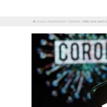
Acasă
»
Divertisment
»
Sănătate
»
Află care sunt 