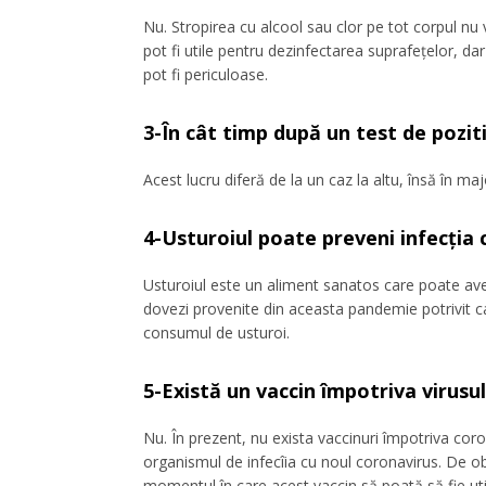
Nu. Stropirea cu alcool sau clor pe tot corpul nu va
pot fi utile pentru dezinfectarea suprafețelor, d
pot fi periculoase.
3-În cât timp după un test de pozit
Acest lucru diferă de la un caz la altu, însă în majo
4-Usturoiul poate preveni infecția 
Usturoiul este un aliment sanatos care poate ave
dovezi provenite din aceasta pandemie potrivit c
consumul de usturoi.
5-Există un vaccin împotriva virusu
Nu. În prezent, nu exista vaccinuri împotriva cor
organismul de infecîia cu noul coronavirus. De obi
momentul în care acest vaccin să poată să fie util