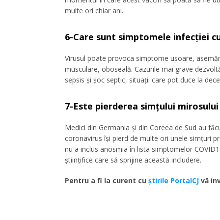
multe ori chiar ani.
6-Care sunt simptomele infecției c
Virusul poate provoca simptome ușoare, asemănătoa
musculare, oboseală. Cazurile mai grave dezvolt
sepsis și șoc septic, situații care pot duce la dece
7-Este pierderea simțului mirosulu
Medici din Germania și din Coreea de Sud au făcu
coronavirus își pierd de multe ori unele simțuri 
nu a inclus anosmia în lista simptomelor COVID1
științifice care să sprijine această includere.
Pentru a fi la curent cu
ştirile PortalCJ
vă inv