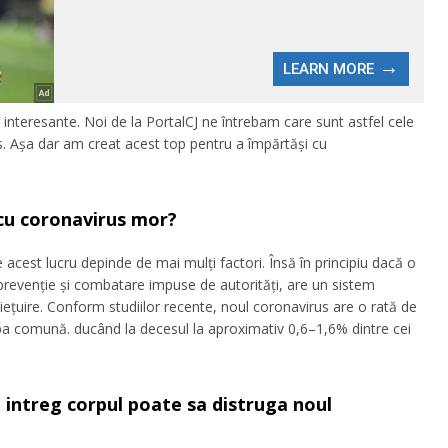
uri interesante. Noi de la PortalCJ ne întrebam care sunt astfel cele
s. Așa dar am creat acest top pentru a împărtăși cu
i cu coronavirus mor?
 acest lucru depinde de mai mulți factori. Însă în principiu dacă o
revenție și combatare impuse de autorități, are un sistem
ețuire. Conform studiilor recente, noul coronavirus are o rată de
pa comună. ducând la decesul la aproximativ 0,6–1,6% dintre cei
e intreg corpul poate sa distruga noul