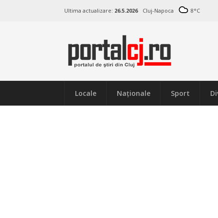
Ultima actualizare:
26.5.2026
Cluj-Napoca
8
°C
Locale
Naţionale
Sport
Di