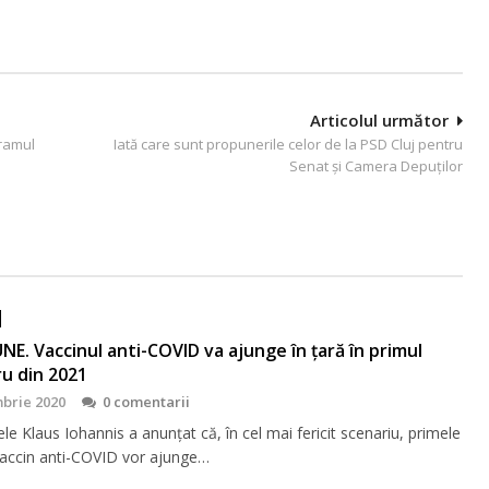
Articolul următor
gramul
Iată care sunt propunerile celor de la PSD Cluj pentru
Senat și Camera Depuților
NE. Vaccinul anti-COVID va ajunge în țară în primul
u din 2021
brie 2020
0 comentarii
le Klaus Iohannis a anunțat că, în cel mai fericit scenariu, primele
accin anti-COVID vor ajunge…