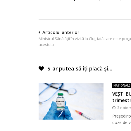
Navigare
Articolul anterior
Ministrul Sănătății în vizită la Cluj, iată care este pro
în
acestuia
articole
S-ar putea să îți placă și…
NAŢIONALE
VEȘTI BU
trimestr
3 noiem
Președinte
doze de v