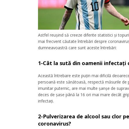
Astfel reușind să creeze diferite statistici și top
mai frecvent căutate întrebări despre coronaviru
dumneavoastră care sunt aceste întrebări:
1-Cât la sută din oamenii infectaț
Această întrebare este puțin mai dificilă deoarece
persoană este sănătoasă, respectă măsurile de p
imunitar puternic, are mai multe șanșe de supravi
deces de șase până la 16 ori mai mare decât gri
infectați.
2-Pulverizarea de alcool sau clor p
coronavirus?