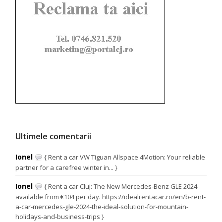
Ultimele comentarii
Ionel
{ Rent a car VW Tiguan Allspace 4Motion: Your reliable
partner for a carefree winter in... }
Ionel
{ Rent a car Cluj: The New Mercedes-Benz GLE 2024
available from €104 per day. https://idealrentacar.ro/en/b-rent-
a-car-mercedes-gle-2024-the-ideal-solution-for-mountain-
holidays-and-business-trips }