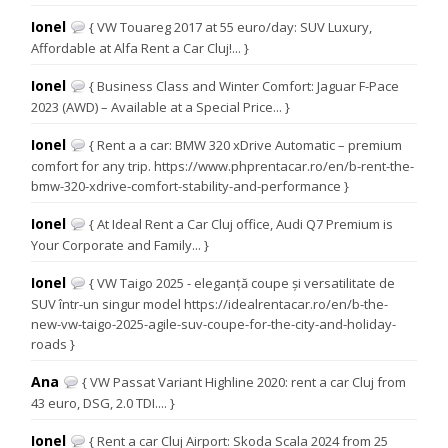
Ionel
{ VW Touareg 2017 at 55 euro/day: SUV Luxury,
Affordable at Alfa Rent a Car Cluj!... }
Ionel
{ Business Class and Winter Comfort: Jaguar F-Pace
2023 (AWD) – Available at a Special Price... }
Ionel
{ Rent a a car: BMW 320 xDrive Automatic – premium
comfort for any trip. https://www.phprentacar.ro/en/b-rent-the-
bmw-320-xdrive-comfort-stability-and-performance }
Ionel
{ At Ideal Rent a Car Cluj office, Audi Q7 Premium is
Your Corporate and Family... }
Ionel
{ VW Taigo 2025 - eleganță coupe și versatilitate de
SUV într-un singur model https://idealrentacar.ro/en/b-the-
new-vw-taigo-2025-agile-suv-coupe-for-the-city-and-holiday-
roads }
Ana
{ VW Passat Variant Highline 2020: rent a car Cluj from
43 euro, DSG, 2.0 TDI.... }
Ionel
{ Rent a car Cluj Airport: Skoda Scala 2024 from 25