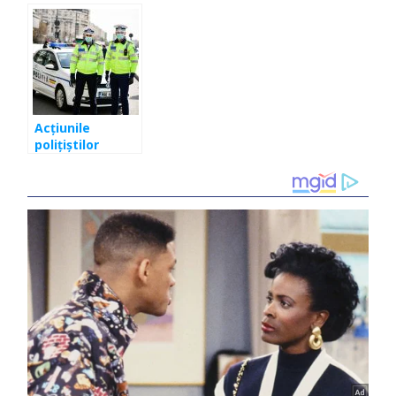
Acțiunile
polițiștilor
pentru
respectarea
măsurilor anti-
Covid-19