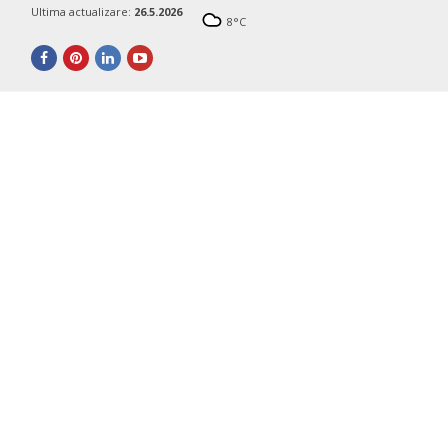
Ultima actualizare:
26.5.2026
8
°C