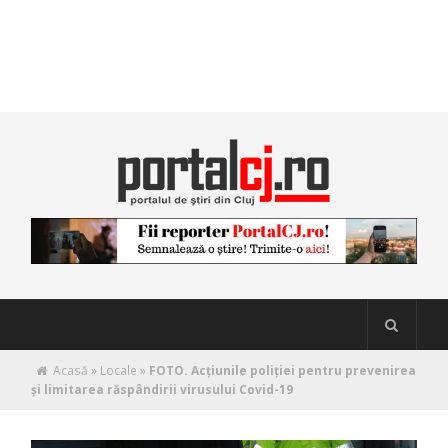
Acasă
»
Locale
»
FOTO. Acțiunile poliției pentru prevenirea
și limitarea răspândirii virusului Covid-19