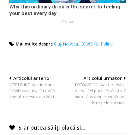
Mai multe despre
Cluj-Napoca
,
COVID19
,
Poliția
Navigare
Articolul anterior
Articolul următor
VEȘTI BUNE. Vaccinul anti-
FOTO/VIDEO. Atac terorist la
în
COVID va ajunge în țară în
Viena. Cel puțin 15 răniți și 7
articole
primul trimestru din 2021
morți. Atacatorii sunt căutați
de trupele speciale
S-ar putea să îți placă și…