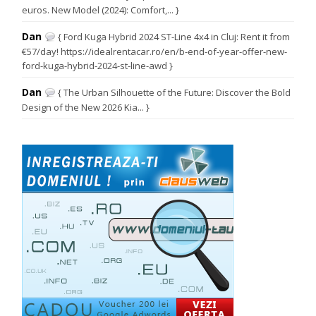
euros. New Model (2024): Comfort,... }
Dan
{ Ford Kuga Hybrid 2024 ST-Line 4x4 in Cluj: Rent it from
€57/day! https://idealrentacar.ro/en/b-end-of-year-offer-new-
ford-kuga-hybrid-2024-st-line-awd }
Dan
{ The Urban Silhouette of the Future: Discover the Bold
Design of the New 2026 Kia... }