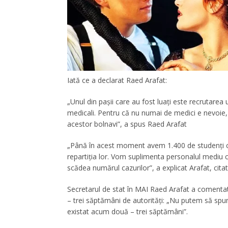
Iată ce a declarat Raed Arafat:
„Unul din pașii care au fost luați este recrutarea
medicali. Pentru că nu numai de medici e nevoie,
acestor bolnavi”, a spus Raed Arafat
„Până în acest moment avem 1.400 de studenți ca
repartiția lor. Vom suplimenta personalul mediu c
scădea numărul cazurilor”, a explicat Arafat, cita
Secretarul de stat în MAI Raed Arafat a comentat
– trei săptămâni de autorități: „Nu putem să spun
existat acum două – trei săptămâni”.