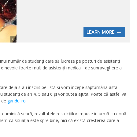
 unui număr de studenți care să lucreze pe posturi de asistenți
 e nevoie foarte mult de asistenți medicali, de supraveghere a
re deja s-au înscris pe listă și vom începe săptămâna asta
u studenți de an 4, 5 sau 6 și vor putea ajuta. Poate că astfel va
t de
gandul.ro.
 duminică seară, rezultatele restricțiilor impuse în urmă cu două
em că situația este spre bine, nici că există creșterea care a