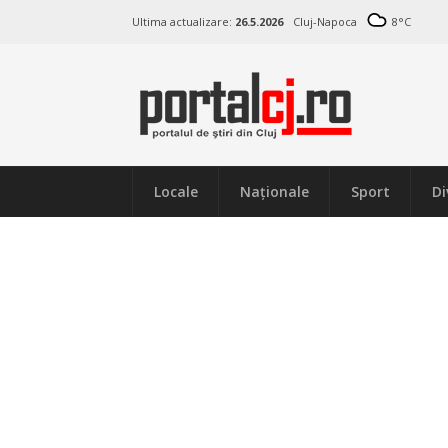
Ultima actualizare:
26.5.2026
Cluj-Napoca
8
°C
Locale
Naţionale
Sport
Di