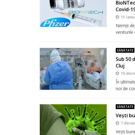
BioNTech
Covid-1
11 ianu
Nemții de
venituril
SĂNĂTATE
Sub 50 d
Cluj
15 dec
În ultimel
noi de co
SĂNĂTATE
Vești bu
7 dece
Vești bune