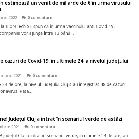
 estimează un venit de miliarde de € în urma virusului
9
arie 2022
0 comentarii
 la BioNTech SE spun că în urma vaccinului anti-Covid-19,
e companiei vor ajunge între 13 până…
e cazuri de Covid-19, în ultimele 24 la nivelul județului
embrie 2021
0 comentarii
e 24 de ore, la nivelul județului Cluj s-au înregistrat 48 de cazuri
ronavirus. Rata…
ne! Județul Cluj a intrat în scenariul verde de astăzi
mbrie 2021
0 comentarii
! Județul Cluj a intrat în scenariul verde, în ultimele 24 de ore, au