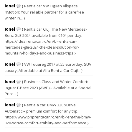
Ionel
{ Rent a car VW Tiguan Allspace
4Motion: Your reliable partner for a carefree
winter in... }
Ionel
{ Rent a car Cluj: The New Mercedes-
Benz GLE 2024 available from €104 per day.
https://idealrentacar.ro/en/b-rent-a-car-
mercedes-gle-2024-the-ideal-solution-for-
mountain-holidays-and-business-trips }
Ionel
{ VW Touareg 2017 at 55 euro/day: SUV
Luxury, Affordable at Alfa Rent a Car Cluj!... }
Ionel
{ Business Class and Winter Comfort:
Jaguar F-Pace 2023 (AWD) – Available at a Special
Price... }
Ionel
{ Rent a a car: BMW 320 xDrive
Automatic – premium comfort for any trip.
https://www.phprentacar.ro/en/b-rent-the-bmw-
320-xdrive-comfort-stability-and-performance }