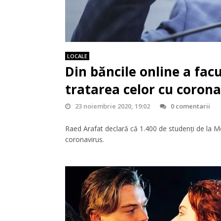
LOCALE
Din băncile online a facu
tratarea celor cu corona
23 noiembrie 2020, 19:02
0 comentarii
Raed Arafat declară că 1.400 de studenți de la Me
coronavirus.