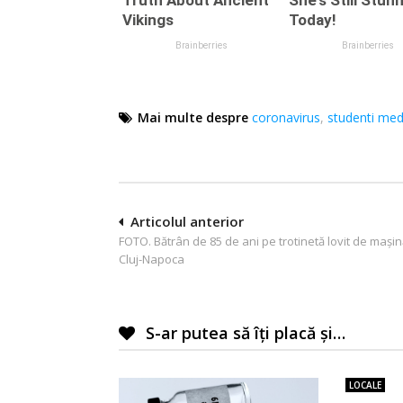
Mai multe despre
coronavirus
,
studenti med
Navigare
Articolul anterior
FOTO. Bătrân de 85 de ani pe trotinetă lovit de mașin
în
Cluj-Napoca
articole
S-ar putea să îți placă și…
LOCALE