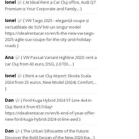
Ionel
{ At Ideal Rent a Car Cluj office, Audi Q7
Premium is Your Corporate and Family... }
Ionel
{ VW Taigo 2025 - eleganță coupe și
versatilitate de SUV într-un singur model
https://idealrentacar.ro/en/b-the-new-vw-taigo-
2025-agile-suv-coupe-for-the-city-and-holiday-
roads }
Ana
{ VW Passat Variant Highline 2020: rent a
car Cluj from 43 euro, DSG, 2.0 TDI.... }
Ionel
{ Rent a car Cluj Airport: Skoda Scala
2024 from 25 euros. New Model (2024): Comfort,...
}
Dan
{ Ford Kuga Hybrid 2024 ST-Line 4x4 in
Cluj: Rent it from €57/day!
https://idealrentacar.ro/en/b-end-of-year-offer-
new-ford-kuga-hybrid-2024-st-line-awd }
Dan
{ The Urban Silhouette of the Future:
Discover the Bold Design of the New 2026 Kia... }