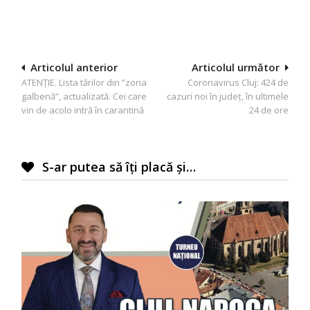
Navigare
Articolul anterior
Articolul următor
ATENȚIE. Lista tărilor din ”zona
Coronavirus Cluj: 424 de
în
galbenă”, actualizată. Cei care
cazuri noi în județ, în ultimele
articole
vin de acolo intră în carantină
24 de ore
S-ar putea să îți placă și…