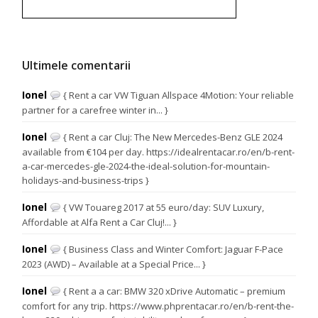
Ultimele comentarii
Ionel
{ Rent a car VW Tiguan Allspace 4Motion: Your reliable
partner for a carefree winter in... }
Ionel
{ Rent a car Cluj: The New Mercedes-Benz GLE 2024
available from €104 per day. https://idealrentacar.ro/en/b-rent-
a-car-mercedes-gle-2024-the-ideal-solution-for-mountain-
holidays-and-business-trips }
Ionel
{ VW Touareg 2017 at 55 euro/day: SUV Luxury,
Affordable at Alfa Rent a Car Cluj!... }
Ionel
{ Business Class and Winter Comfort: Jaguar F-Pace
2023 (AWD) – Available at a Special Price... }
Ionel
{ Rent a a car: BMW 320 xDrive Automatic – premium
comfort for any trip. https://www.phprentacar.ro/en/b-rent-the-