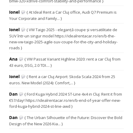
bmw-320-xdrive-comfort-stability-and-performance }
Ionel
{ At Ideal Rent a Car Cluj office, Audi Q7 Premium is
Your Corporate and Family... }
Ionel
{ VW Taigo 2025 - eleganță coupe și versatilitate de
SUV într-un singur model https://idealrentacar.ro/en/b-the-
new-vw-taigo-2025-agile-suv-coupe-for-the-city-and-holiday-
roads }
Ana
{ VW Passat Variant Highline 2020: rent a car Cluj from
43 euro, DSG, 2.0 TDI.... }
Ionel
{ Rent a car Cluj Airport: Skoda Scala 2024 from 25
euros. New Model (2024): Comfort,... }
Dan
{ Ford Kuga Hybrid 2024 ST-Line 4x4 in Cluj: Rent it from
€57/day! https://idealrentacar.ro/en/b-end-of-year-offer-new-
ford-kuga-hybrid-2024-st-line-awd }
Dan
{ The Urban Silhouette of the Future: Discover the Bold
Design of the New 2026 Kia... }