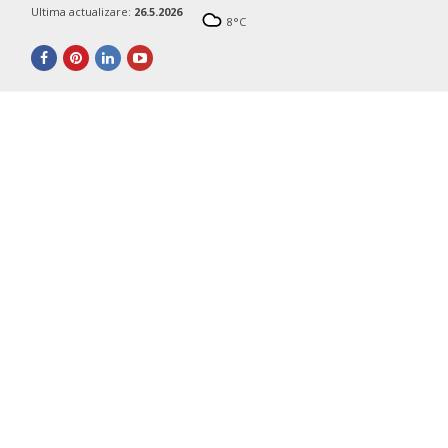
Ultima actualizare:
26.5.2026
8
°C