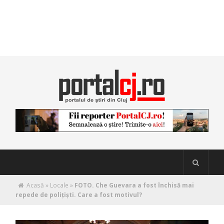
Acasă
»
Locale
»
FOTO. Che Guevara a fost închisă mai
repede de polițiști. Care a fost motivul?