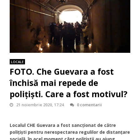
LOCALE
FOTO. Che Guevara a fost
închisă mai repede de
polițiști. Care a fost motivul?
21 noiembrie 2020, 17:24
0 comentarii
Localul CHE Guevara a fost sancționat de către
polițiști pentru nerespectarea regulilor de distanțare
socială, în acel moment cânt polițiștii au ajung,