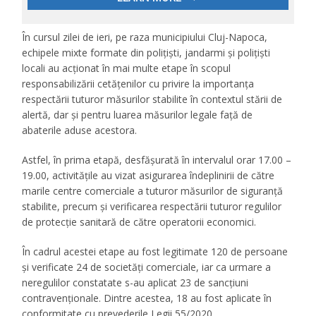
În cursul zilei de ieri, pe raza municipiului Cluj-Napoca,
echipele mixte formate din polițiști, jandarmi și polițiști
locali au acționat în mai multe etape în scopul
responsabilizării cetățenilor cu privire la importanța
respectării tuturor măsurilor stabilite în contextul stării de
alertă, dar și pentru luarea măsurilor legale față de
abaterile aduse acestora.
Astfel, în prima etapă, desfășurată în intervalul orar 17.00 –
19.00, activitățile au vizat asigurarea îndeplinirii de către
marile centre comerciale a tuturor măsurilor de siguranță
stabilite, precum și verificarea respectării tuturor regulilor
de protecție sanitară de către operatorii economici.
În cadrul acestei etape au fost legitimate 120 de persoane
și verificate 24 de societăți comerciale, iar ca urmare a
neregulilor constatate s-au aplicat 23 de sancțiuni
contravenționale. Dintre acestea, 18 au fost aplicate în
conformitate cu prevederile Legii 55/2020.