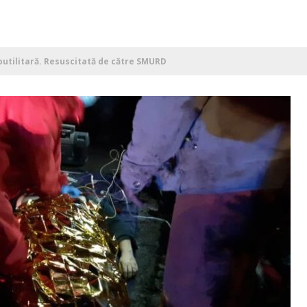
utilitară. Resuscitată de către SMURD