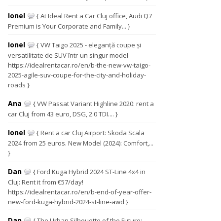
Ionel
{ At Ideal Rent a Car Cluj office, Audi Q7
Premium is Your Corporate and Family... }
Ionel
{ VW Taigo 2025 - eleganță coupe și
versatilitate de SUV într-un singur model
https://idealrentacar.ro/en/b-the-new-vw-taigo-
2025-agile-suv-coupe-for-the-city-and-holiday-
roads }
Ana
{ VW Passat Variant Highline 2020: rent a
car Cluj from 43 euro, DSG, 2.0 TDI.... }
Ionel
{ Rent a car Cluj Airport: Skoda Scala
2024 from 25 euros. New Model (2024): Comfort,...
}
Dan
{ Ford Kuga Hybrid 2024 ST-Line 4x4 in
Cluj: Rent it from €57/day!
https://idealrentacar.ro/en/b-end-of-year-offer-
new-ford-kuga-hybrid-2024-st-line-awd }
Dan
{ The Urban Silhouette of the Future: