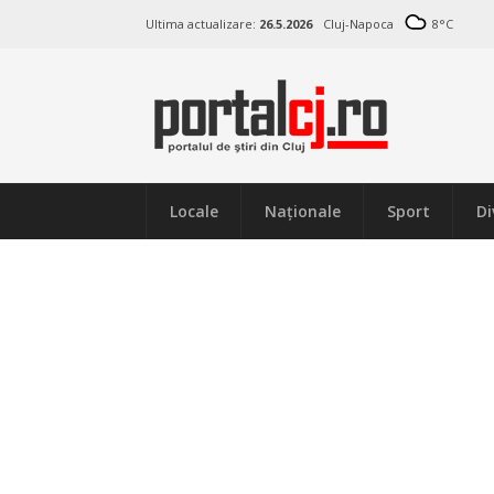
Ultima actualizare:
26.5.2026
Cluj-Napoca
8
°C
Locale
Naţionale
Sport
Di