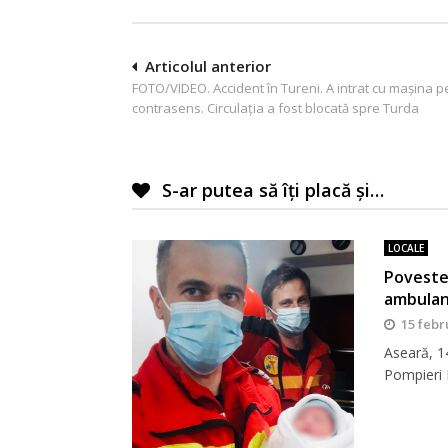
Navigare
Articolul anterior
FOTO/VIDEO. Accident în Tureni. A intrat cu mașina p
în
contrasens. Circulația a fost blocată spre Turda
articole
S-ar putea să îți placă și…
LOCALE
Poveste 
ambula
15 febr
Aseară, 14
Pompieri 