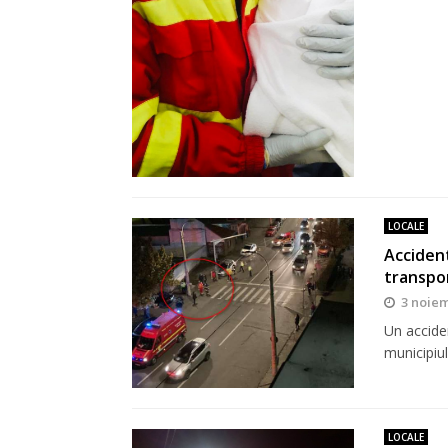
LOCALE
Accident
transpor
3 noiem
Un acciden
municipiul
LOCALE