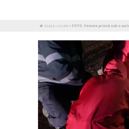
Acasă
»
Locale
»
FOTO. Femeie prinsă sub o auto