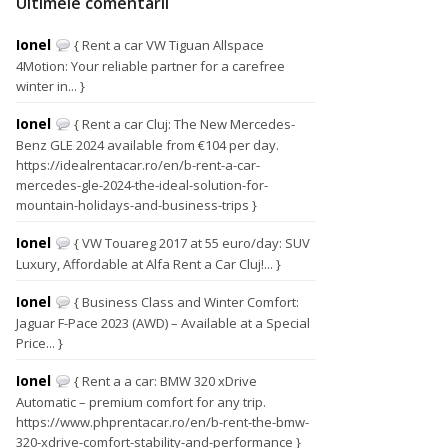
Ultimele comentarii
Ionel
{ Rent a car VW Tiguan Allspace
4Motion: Your reliable partner for a carefree
winter in... }
Ionel
{ Rent a car Cluj: The New Mercedes-
Benz GLE 2024 available from €104 per day.
https://idealrentacar.ro/en/b-rent-a-car-
mercedes-gle-2024-the-ideal-solution-for-
mountain-holidays-and-business-trips }
Ionel
{ VW Touareg 2017 at 55 euro/day: SUV
Luxury, Affordable at Alfa Rent a Car Cluj!... }
Ionel
{ Business Class and Winter Comfort:
Jaguar F-Pace 2023 (AWD) – Available at a Special
Price... }
Ionel
{ Rent a a car: BMW 320 xDrive
Automatic – premium comfort for any trip.
https://www.phprentacar.ro/en/b-rent-the-bmw-
320-xdrive-comfort-stability-and-performance }