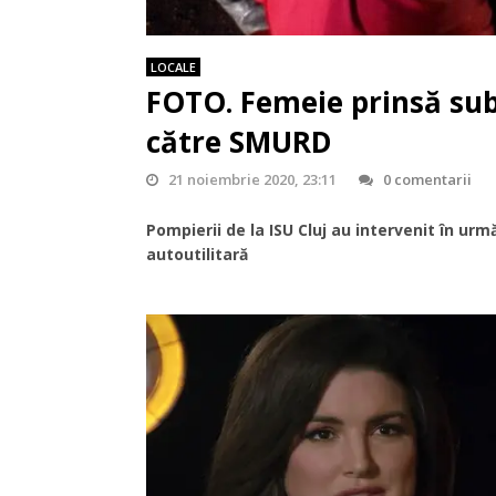
LOCALE
FOTO. Femeie prinsă sub 
către SMURD
21 noiembrie 2020, 23:11
0 comentarii
Pompierii de la ISU Cluj au intervenit în ur
autoutilitară