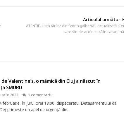
Articolul următor
e
ATENȚIE. Lista tărilor din ”zona galbenă”, actualizată. Cei
care vin de acolo intră în carantină
de Valentine’s, o mămică din Cluj a născut în
nța SMURD
uarie 2022
1 comentariu
 februarie, în jurul orei 18:00, dispeceratul Detașamentului de
Dej primește un apel de urgență din…