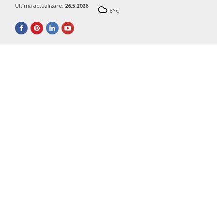
Ultima actualizare:
26.5.2026
8
°C