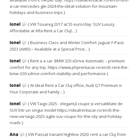
available from €104 per day. https://idealrentacar.ro/en/b-rent-
a-car-mercedes-gle-2024-the-ideal-solution-for-mountain-
holidays-and-business-trips }
Ionel
{ VW Touareg 2017 at 55 euro/day: SUV Luxury,
Affordable at Alfa Rent a Car Cluj!... }
Ionel
{ Business Class and Winter Comfort: Jaguar F-Pace
2023 (AWD) – Available at a Special Price... }
Ionel
{ Rent a a car: BMW 320 xDrive Automatic – premium
comfort for any trip. https://www.phprentacar.ro/en/b-rent-the-
bmw-320-xdrive-comfort-stability-and-performance }
Ionel
{ At Ideal Rent a Car Cluj office, Audi Q7 Premium is
Your Corporate and Family... }
Ionel
{ VW Taigo 2025 - eleganță coupe și versatilitate de
SUV într-un singur model https://idealrentacar.ro/en/b-the-
new-vw-taigo-2025-agile-suv-coupe-for-the-city-and-holiday-
roads }
Ana
{ VW Passat Variant Highline 2020: rent a car Cluj from