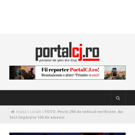
Acasă
»
Locale
»
FOTO. Peste 290 de vehicul verificate. Au
fost împărțite 100 de amenzi