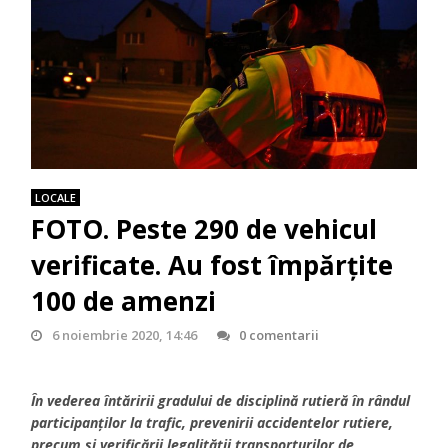
LOCALE
FOTO. Peste 290 de vehicul
verificate. Au fost împărțite
100 de amenzi
6 noiembrie 2020, 14:46
0 comentarii
În vederea întăririi gradului de disciplină rutieră în rândul
participanților la trafic, prevenirii accidentelor rutiere,
precum și verificării legalității transporturilor de