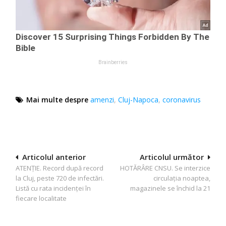
Mai multe despre
amenzi
,
Cluj-Napoca
,
coronavirus
Navigare
Articolul anterior
Articolul următor
ATENȚIE. Record după record
HOTĂRÂRE CNSU. Se interzice
în
la Cluj, peste 720 de infectări.
circulația noaptea,
articole
Listă cu rata incidenței în
magazinele se închid la 21
fiecare localitate