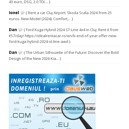
43 euro, DSG, 2.0 TDI.... }
Ionel
{ Rent a car Cluj Airport: Skoda Scala 2024 from 25
euros. New Model (2024): Comfort,... }
Dan
{ Ford Kuga Hybrid 2024 ST-Line 4x4 in Cluj: Rent it from
€57/day! https://idealrentacar.ro/en/b-end-of-year-offer-new-
ford-kuga-hybrid-2024-st-line-awd }
Dan
{ The Urban Silhouette of the Future: Discover the Bold
Design of the New 2026 Kia... }