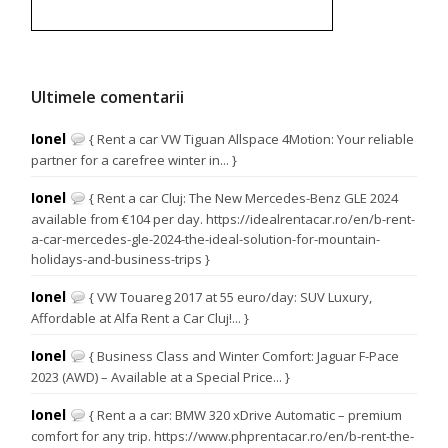
Ultimele comentarii
Ionel
{ Rent a car VW Tiguan Allspace 4Motion: Your reliable
partner for a carefree winter in... }
Ionel
{ Rent a car Cluj: The New Mercedes-Benz GLE 2024
available from €104 per day. https://idealrentacar.ro/en/b-rent-
a-car-mercedes-gle-2024-the-ideal-solution-for-mountain-
holidays-and-business-trips }
Ionel
{ VW Touareg 2017 at 55 euro/day: SUV Luxury,
Affordable at Alfa Rent a Car Cluj!... }
Ionel
{ Business Class and Winter Comfort: Jaguar F-Pace
2023 (AWD) – Available at a Special Price... }
Ionel
{ Rent a a car: BMW 320 xDrive Automatic – premium
comfort for any trip. https://www.phprentacar.ro/en/b-rent-the-