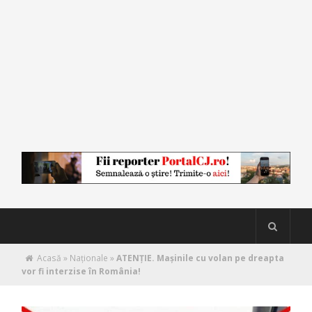
Acasă
»
Naţionale
»
ATENȚIE. Mașinile cu volan pe dreapta
vor fi interzise în România!