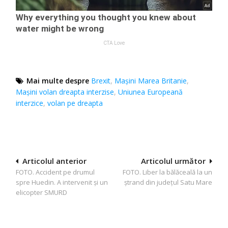
Mai multe despre
Brexit
,
Mașini Marea Britanie
,
Mașini volan dreapta interzise
,
Uniunea Europeană
interzice
,
volan pe dreapta
Navigare
Articolul anterior
Articolul următor
FOTO. Accident pe drumul
FOTO. Liber la bălăceală la un
în
spre Huedin. A intervenit și un
ștrand din județul Satu Mare
articole
elicopter SMURD