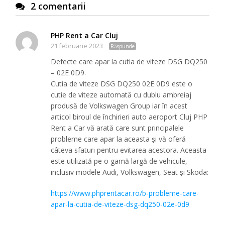
2 comentarii
PHP Rent a Car Cluj
21 februarie 2023
Răspunde
Defecte care apar la cutia de viteze DSG DQ250
– 02E 0D9.
Cutia de viteze DSG DQ250 02E 0D9 este o
cutie de viteze automată cu dublu ambreiaj
produsă de Volkswagen Group iar în acest
articol biroul de închirieri auto aeroport Cluj PHP
Rent a Car vă arată care sunt principalele
probleme care apar la aceasta și vă oferă
câteva sfaturi pentru evitarea acestora. Aceasta
este utilizată pe o gamă largă de vehicule,
inclusiv modele Audi, Volkswagen, Seat și Skoda:
https://www.phprentacar.ro/b-probleme-care-
apar-la-cutia-de-viteze-dsg-dq250-02e-0d9