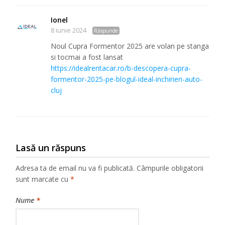
Ionel
8 iunie 2024
Răspunde
Noul Cupra Formentor 2025 are volan pe stanga
si tocmai a fost lansat
https://idealrentacar.ro/b-descopera-cupra-
formentor-2025-pe-blogul-ideal-inchirieri-auto-
cluj
Lasă un răspuns
Adresa ta de email nu va fi publicată.
Câmpurile obligatorii
sunt marcate cu
*
Nume
*