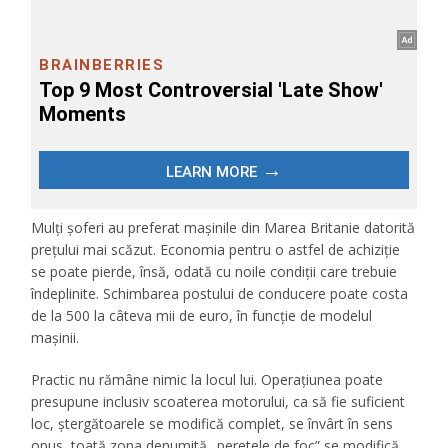
Mulţi şoferi au preferat maşinile din Marea Britanie datorită
preţului mai scăzut. Economia pentru o astfel de achiziţie
se poate pierde, însă, odată cu noile condiţii care trebuie
îndeplinite. Schimbarea postului de conducere poate costa
de la 500 la câteva mii de euro, în funcţie de modelul
maşinii.
Practic nu rămâne nimic la locul lui. Operațiunea poate
presupune inclusiv scoaterea motorului, ca să fie suficient
loc, ștergătoarele se modifică complet, se învârt în sens
opus, toată zona denumită „peretele de foc” se modifică