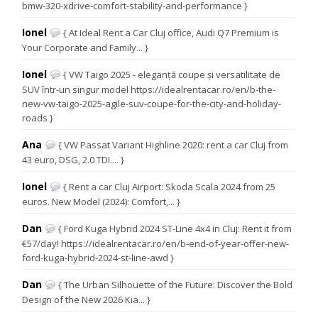
bmw-320-xdrive-comfort-stability-and-performance }
Ionel
{ At Ideal Rent a Car Cluj office, Audi Q7 Premium is
Your Corporate and Family... }
Ionel
{ VW Taigo 2025 - eleganță coupe și versatilitate de
SUV într-un singur model https://idealrentacar.ro/en/b-the-
new-vw-taigo-2025-agile-suv-coupe-for-the-city-and-holiday-
roads }
Ana
{ VW Passat Variant Highline 2020: rent a car Cluj from
43 euro, DSG, 2.0 TDI.... }
Ionel
{ Rent a car Cluj Airport: Skoda Scala 2024 from 25
euros. New Model (2024): Comfort,... }
Dan
{ Ford Kuga Hybrid 2024 ST-Line 4x4 in Cluj: Rent it from
€57/day! https://idealrentacar.ro/en/b-end-of-year-offer-new-
ford-kuga-hybrid-2024-st-line-awd }
Dan
{ The Urban Silhouette of the Future: Discover the Bold
Design of the New 2026 Kia... }