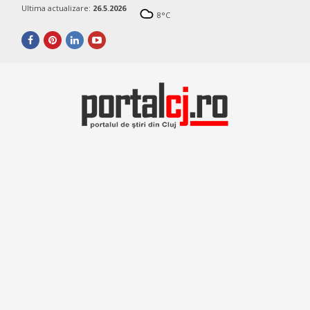
Ultima actualizare:
26.5.2026
8
°C