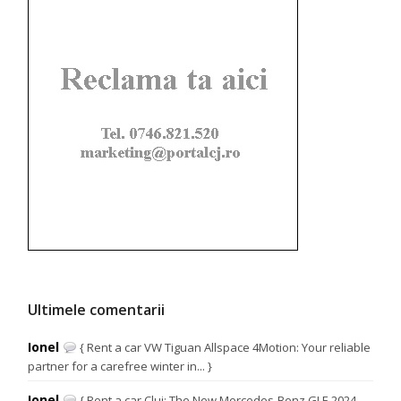
Ultimele comentarii
Ionel
{ Rent a car VW Tiguan Allspace 4Motion: Your reliable
partner for a carefree winter in... }
Ionel
{ Rent a car Cluj: The New Mercedes-Benz GLE 2024