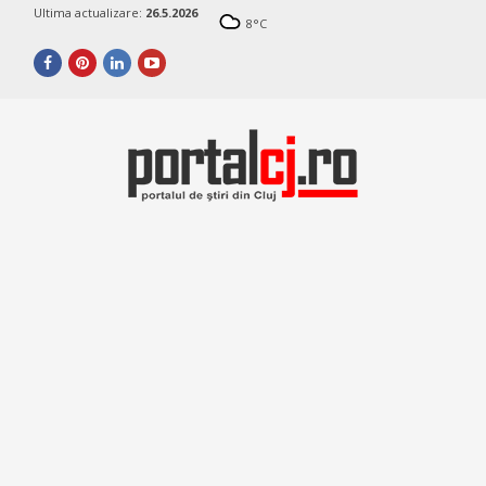
Ultima actualizare:
26.5.2026
8
°C