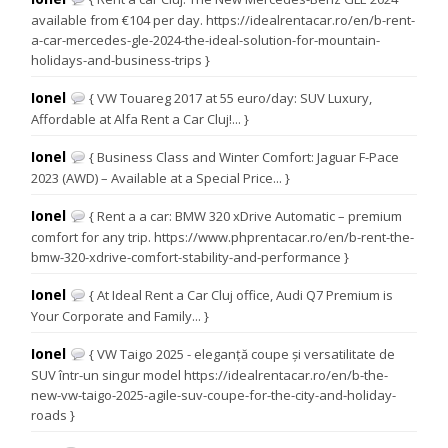
available from €104 per day. https://idealrentacar.ro/en/b-rent-
a-car-mercedes-gle-2024-the-ideal-solution-for-mountain-
holidays-and-business-trips }
Ionel
{ VW Touareg 2017 at 55 euro/day: SUV Luxury,
Affordable at Alfa Rent a Car Cluj!... }
Ionel
{ Business Class and Winter Comfort: Jaguar F-Pace
2023 (AWD) – Available at a Special Price... }
Ionel
{ Rent a a car: BMW 320 xDrive Automatic – premium
comfort for any trip. https://www.phprentacar.ro/en/b-rent-the-
bmw-320-xdrive-comfort-stability-and-performance }
Ionel
{ At Ideal Rent a Car Cluj office, Audi Q7 Premium is
Your Corporate and Family... }
Ionel
{ VW Taigo 2025 - eleganță coupe și versatilitate de
SUV într-un singur model https://idealrentacar.ro/en/b-the-
new-vw-taigo-2025-agile-suv-coupe-for-the-city-and-holiday-
roads }