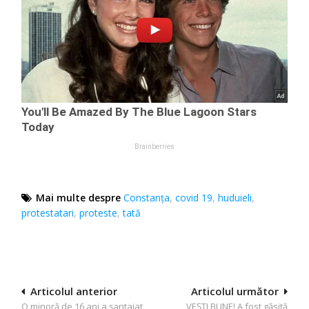
Mai multe despre
Constanţa
,
covid 19
,
huduieli
,
protestatari
,
proteste
,
tată
Navigare
Articolul anterior
Articolul următor
O minoră de 16 ani a șantajat
VEȘTI BUNE! A fost găsită