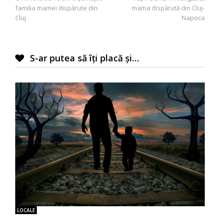
în
familia mamei dispărute din
mama dispărută din Cluj-
articole
Cluj
Napoca
S-ar putea să îți placă și…
LOCALE