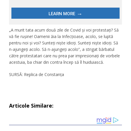
„A murit tata acum două zile de Covid și voi protestați? Să
vă fie rușine! Oamenii ăia la Infecțioase, acolo, se luptă
pentru noi și voi? Sunteți niște idioți. Sunteți niște idioți. Să
n-ajungeți acolo. Să n-ajungeți acolo”, a strigat bărbatul
către protestatari care nu prea par impresionați de vorbele
acestuia, ba chiar din contra încep să îl huiduiască.
SURSĂ: Replica de Constanța
Articole Similare: