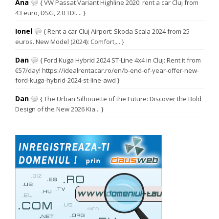
Ana
{ VW Passat Variant Highline 2020: rent a car Cluj from
43 euro, DSG, 2.0 TDI.... }
Ionel
{ Rent a car Cluj Airport: Skoda Scala 2024 from 25
euros. New Model (2024): Comfort,... }
Dan
{ Ford Kuga Hybrid 2024 ST-Line 4x4 in Cluj: Rent it from
€57/day! https://idealrentacar.ro/en/b-end-of-year-offer-new-
ford-kuga-hybrid-2024-st-line-awd }
Dan
{ The Urban Silhouette of the Future: Discover the Bold
Design of the New 2026 Kia... }