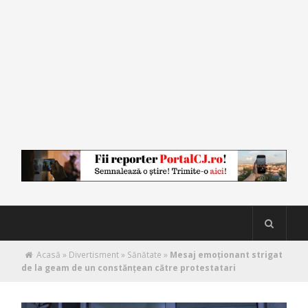
Acasă
»
Divertisment
»
Sănătate
»
Mesaj emoționant strigat
de la geam de un constănțean către protestatari