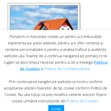
Portalsm.ro folosește cookie-uri pentru a-ți îmbunătăți
experiența pe acest website, pentru a-ți oferi conținut și
reclame personalizate și pentru a analiza traficul și audiența
website-ului. Înainte de a continua navigarea pe portalcj.ro te
rugăm să aloci timpul necesar pentru a citi și înțelege
Politica
de Cookies
și
Politica de Confidențialitate
.
Prin continuarea navigării pe website-ul nostru confirmi
acceptarea utilizării fișierelor de tip cookie conform Politicii de
Cookie. Nu uita totuși că poți modifica setările acestor fișiere
cookie urmând instrucțiunile din
Politica de Cookies
.
Contact
·
Regulament comentarii
© 2019 PortalCJ.ro. Toate drepturile sunt rezervate.
Accept