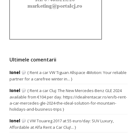
Ultimele comentarii
Ionel
{ Rent a car VW Tiguan Allspace 4Motion: Your reliable
partner for a carefree winter in... }
Ionel
{ Rent a car Cluj: The New Mercedes-Benz GLE 2024
available from €104 per day. https://idealrentacar.ro/en/b-rent-
a-car-mercedes-gle-2024-the-ideal-solution-for-mountain-
holidays-and-business-trips }
Ionel
{ VW Touareg 2017 at 55 euro/day: SUV Luxury,
Affordable at Alfa Rent a Car Cluj!... }