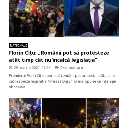
NAŢIONALE
Florin Cîțu: „Românii pot să protesteze
atât timp cât nu încalcă legislația’’
29 martie 2021, 13:55
0 comentarii
Premierul Florin Cîțu spune că românii pot protesta atâta timp
cât respectă legislația, titrează Digi24. El mai spune că înțelege
oboseala…