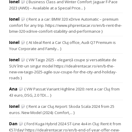
Ionel
{ Business Class and Winter Comfort: Jaguar F-Pace
2023 (AWD) – Available at a Special Price... }
Ionel
{ Rent a a car: BMW 320 xDrive Automatic – premium
comfort for any trip. https://www.phprentacar.ro/en/b-rent-the-
bmw-320-xdrive-comfort-stability-and-performance }
Ionel
{ At Ideal Rent a Car Cluj office, Audi Q7 Premium is
Your Corporate and Family... }
Ionel
{ VW Taigo 2025 - eleganță coupe și versatilitate de
SUV într-un singur model https://idealrentacar.ro/en/b-the-
new-vw-taigo-2025-agile-suv-coupe-for-the-city-and-holiday-
roads }
Ana
{ VW Passat Variant Highline 2020: rent a car Cluj from
43 euro, DSG, 2.0 TDI.... }
Ionel
{ Rent a car Cluj Airport: Skoda Scala 2024 from 25
euros. New Model (2024): Comfort,... }
Dan
{ Ford Kuga Hybrid 2024 ST-Line 4x4 in Cluj: Rent it from
€57/day! https://idealrentacar.ro/en/b-end-of-year-offer-new-