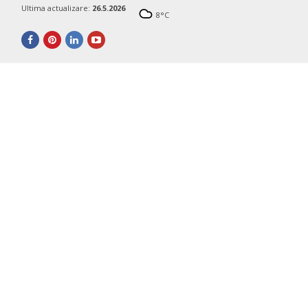
Ultima actualizare:
26.5.2026
8
°C