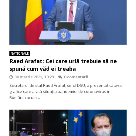
NAŢIONALE
Raed Arafat: Cei care urlă trebuie să ne
spună cum văd ei treaba
30 martie 2021, 10:29
0 comentarii
Secretarul de stat Raed Arafat, șeful DSU, a prezentat câteva
grafice care arată situația pandemiei de coronavirus în
România acum…