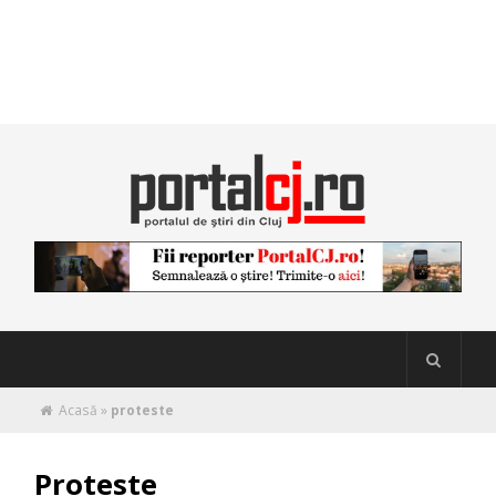
Acasă
»
proteste
Proteste