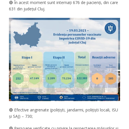
🔴 În acest moment sunt internați 676 de pacienți, din care
631 din județul Cluj.
🔴 Efective angrenate (polițiști, jandarmi, polițiști locali, ISU
și SAJ) – 730;
🔴 Persoane verificate cu privire la respectarea măsurilor și