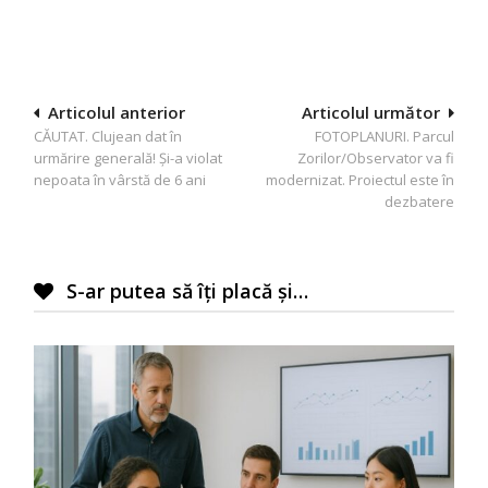
Navigare
Articolul anterior
Articolul următor
CĂUTAT. Clujean dat în
FOTOPLANURI. Parcul
în
urmărire generală! Și-a violat
Zorilor/Observator va fi
articole
nepoata în vârstă de 6 ani
modernizat. Proiectul este în
dezbatere
S-ar putea să îți placă și…