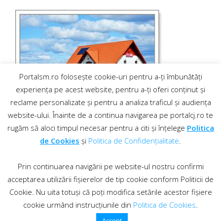
Portalsm.ro folosește cookie-uri pentru a-ți îmbunătăți
experiența pe acest website, pentru a-ți oferi conținut și
reclame personalizate și pentru a analiza traficul și audiența
website-ului. Înainte de a continua navigarea pe portalcj.ro te
rugăm să aloci timpul necesar pentru a citi și înțelege
Politica
de Cookies
și
Politica de Confidențialitate
.
Prin continuarea navigării pe website-ul nostru confirmi
acceptarea utilizării fișierelor de tip cookie conform Politicii de
Cookie. Nu uita totuși că poți modifica setările acestor fișiere
cookie urmând instrucțiunile din
Politica de Cookies
.
Contact
·
Regulament comentarii
© 2019 PortalCJ.ro. Toate drepturile sunt rezervate.
Accept