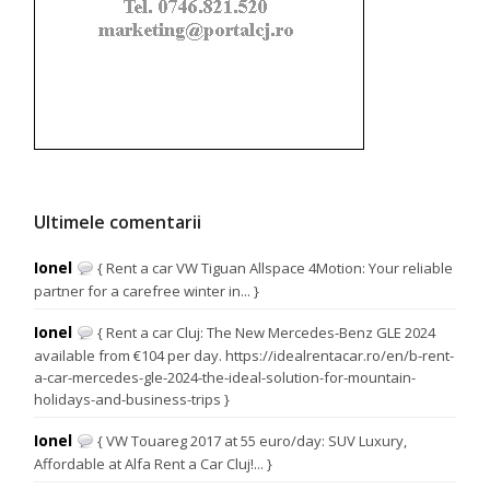
Ultimele comentarii
Ionel
{ Rent a car VW Tiguan Allspace 4Motion: Your reliable
partner for a carefree winter in... }
Ionel
{ Rent a car Cluj: The New Mercedes-Benz GLE 2024
available from €104 per day. https://idealrentacar.ro/en/b-rent-
a-car-mercedes-gle-2024-the-ideal-solution-for-mountain-
holidays-and-business-trips }
Ionel
{ VW Touareg 2017 at 55 euro/day: SUV Luxury,
Affordable at Alfa Rent a Car Cluj!... }