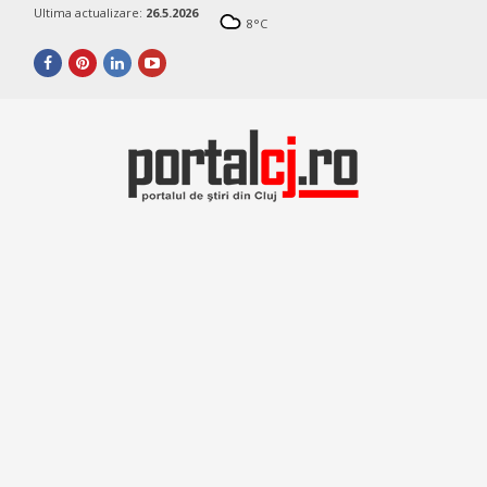
Ultima actualizare:
26.5.2026
8
°C