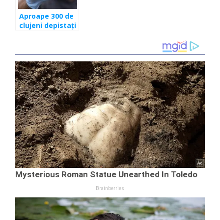
Aproape 300 de
clujeni depistați
cu COVID în
ultima zi.
Județul se
apropie de 4 la
mie!