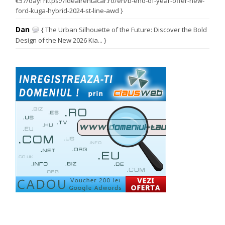
€57/day! https://idealrentacar.ro/en/b-end-of-year-offer-new-
ford-kuga-hybrid-2024-st-line-awd }
Dan
{ The Urban Silhouette of the Future: Discover the Bold
Design of the New 2026 Kia... }