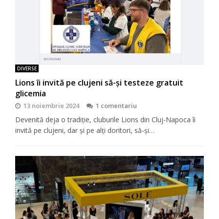
DIVERSE
Lions îi invită pe clujeni să-şi testeze gratuit
glicemia
13 noiembrie 2024
1 comentariu
Devenită deja o tradiţie, cluburile Lions din Cluj-Napoca îi
invită pe clujeni, dar şi pe alţi doritori, să-şi…