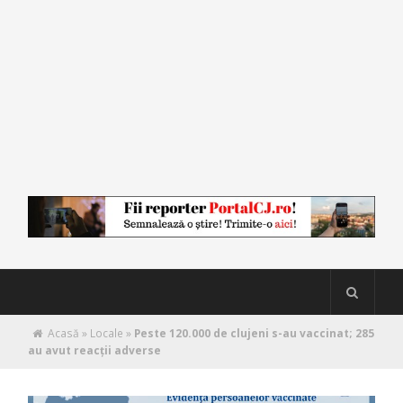
Acasă
»
Locale
»
Peste 120.000 de clujeni s-au vaccinat; 285
au avut reacţii adverse