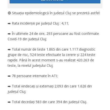
🔴 Situația epidemiologică în județul Cluj se prezintă astfel:
➡️ Rata incidenţei pe judeţul Cluj : 4,11;
➡️ În ultimele 24 de ore, 293 persoane au fost confirmate
Covid-19 din județul Cluj;
➡️ Total număr de teste 1.865 din care 1.117 diagnostic
grupe de risc, 524 teste efectuate la cerere și 224 teste
rapide. Până în acest moment s-au realizat 420.263 de
teste, la nivelul județului Cluj;
➡️ 78 persoane internate în ATI;
➡️ Total vindecați și externați 2.093 din care 1.626 din
județul Cluj;
➡️ Total decedați 583 din care 394 din județul Cluj.