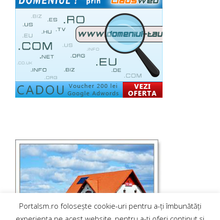
Portalsm.ro folosește cookie-uri pentru a-ți îmbunătăți
experiența pe acest website, pentru a-ți oferi conținut și