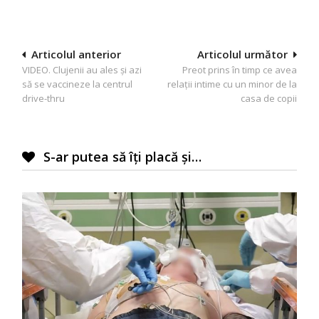
Navigare
Articolul anterior
Articolul următor
VIDEO. Clujenii au ales și azi
Preot prins în timp ce avea
în
să se vaccineze la centrul
relații intime cu un minor de la
articole
drive-thru
casa de copii
S-ar putea să îți placă și…