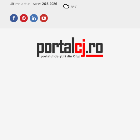
Ultima actualizare:
26.5.2026
8
°C