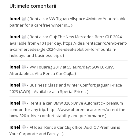
Ultimele comentarii
Ionel
{ Rent a car VW Tiguan Allspace 4Motion: Your reliable
partner for a carefree winter in... }
Ionel
{ Rent a car Cluj: The New Mercedes-Benz GLE 2024
available from €104 per day. https://idealrentacar.ro/en/b-rent-
a-car-mercedes-gle-2024-the-ideal-solution-for-mountain-
holidays-and-business-trips }
Ionel
{ VW Touareg 2017 at 55 euro/day: SUV Luxury,
Affordable at Alfa Rent a Car Cluj!... }
Ionel
{ Business Class and Winter Comfort: Jaguar F-Pace
2023 (AWD) – Available at a Special Price... }
Ionel
{ Rent a a car: BMW 320 xDrive Automatic – premium
comfort for any trip. https://www.phprentacar.ro/en/b-rent-the-
bmw-320-xdrive-comfort-stability-and-performance }
Ionel
{ At Ideal Rent a Car Cluj office, Audi Q7 Premium is
Your Corporate and Family... }