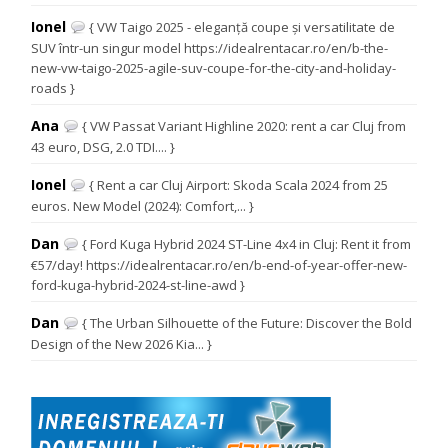
Ionel
{ VW Taigo 2025 - eleganță coupe și versatilitate de
SUV într-un singur model https://idealrentacar.ro/en/b-the-
new-vw-taigo-2025-agile-suv-coupe-for-the-city-and-holiday-
roads }
Ana
{ VW Passat Variant Highline 2020: rent a car Cluj from
43 euro, DSG, 2.0 TDI.... }
Ionel
{ Rent a car Cluj Airport: Skoda Scala 2024 from 25
euros. New Model (2024): Comfort,... }
Dan
{ Ford Kuga Hybrid 2024 ST-Line 4x4 in Cluj: Rent it from
€57/day! https://idealrentacar.ro/en/b-end-of-year-offer-new-
ford-kuga-hybrid-2024-st-line-awd }
Dan
{ The Urban Silhouette of the Future: Discover the Bold
Design of the New 2026 Kia... }