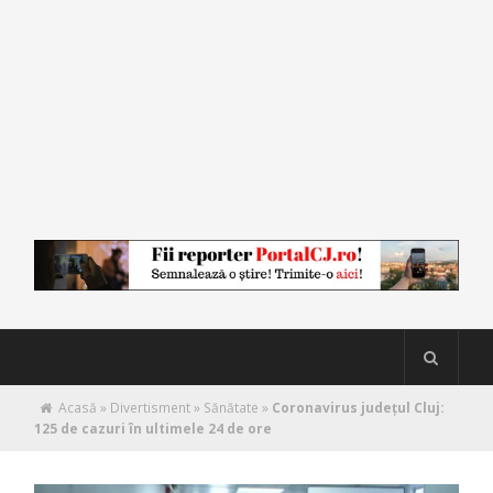
Acasă
»
Divertisment
»
Sănătate
»
Coronavirus județul Cluj:
125 de cazuri în ultimele 24 de ore