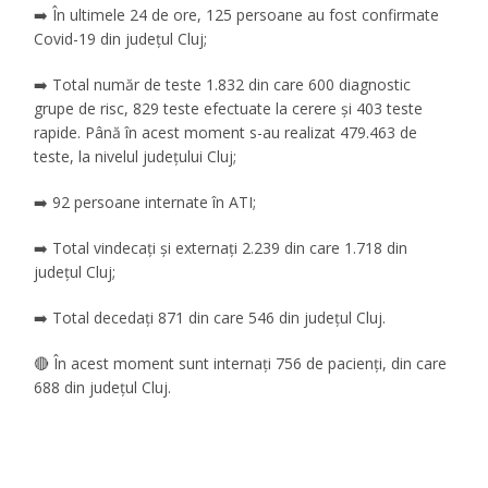
➡️ În ultimele 24 de ore, 125 persoane au fost confirmate
Covid-19 din județul Cluj;
➡️ Total număr de teste 1.832 din care 600 diagnostic
grupe de risc, 829 teste efectuate la cerere și 403 teste
rapide. Până în acest moment s-au realizat 479.463 de
teste, la nivelul județului Cluj;
➡️ 92 persoane internate în ATI;
➡️ Total vindecați și externați 2.239 din care 1.718 din
județul Cluj;
➡️ Total decedați 871 din care 546 din județul Cluj.
🔴 În acest moment sunt internați 756 de pacienți, din care
688 din județul Cluj.