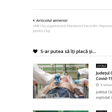
Navigare
Articolul anterior
UMF Cluj organizează: Maratonul Vaccinării- Împreu
în
pentru Cluj!
articole
S-ar putea să îți placă și…
LOCALE
Județul 
Covid-1
9 ianua
Județul Cl
explodat 