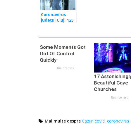
Coronavirus
județul Cluj: 125
de cazuri în
ultimele 24 de
ore
Mai multe despre
Cazuri covid
,
coronavirus 