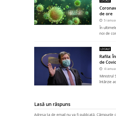
LOCALE
Coronavi
de ore
5 ianua
În ultimel
noi de co
LOCALE
Rafila: 
de Covi
4 ianua
Ministrul 
întârzie a
Lasă un răspuns
Adresa ta de email nu va fi publicată.
Câmpurile o