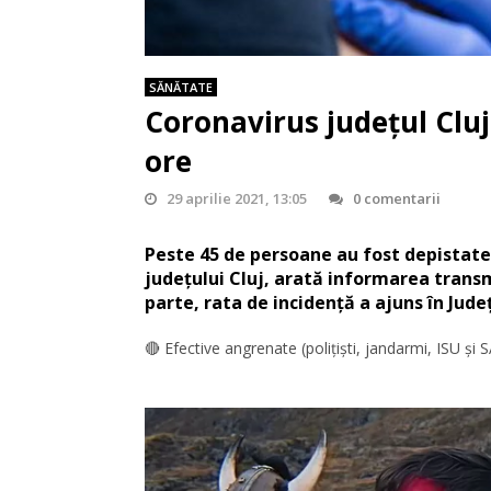
SĂNĂTATE
Coronavirus județul Cluj:
ore
29 aprilie 2021, 13:05
0 comentarii
Peste 45 de persoane au fost depistate p
județului Cluj, arată informarea transm
parte, rata de incidență a ajuns în Județ
🔴 Efective angrenate (polițiști, jandarmi, ISU și S