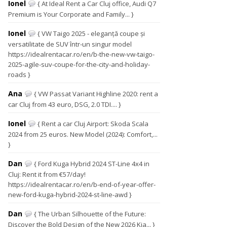
Ionel
{ At Ideal Rent a Car Cluj office, Audi Q7
Premium is Your Corporate and Family... }
Ionel
{ VW Taigo 2025 - eleganță coupe și
versatilitate de SUV într-un singur model
https://idealrentacar.ro/en/b-the-new-vw-taigo-
2025-agile-suv-coupe-for-the-city-and-holiday-
roads }
Ana
{ VW Passat Variant Highline 2020: rent a
car Cluj from 43 euro, DSG, 2.0 TDI.... }
Ionel
{ Rent a car Cluj Airport: Skoda Scala
2024 from 25 euros. New Model (2024): Comfort,...
}
Dan
{ Ford Kuga Hybrid 2024 ST-Line 4x4 in
Cluj: Rent it from €57/day!
https://idealrentacar.ro/en/b-end-of-year-offer-
new-ford-kuga-hybrid-2024-st-line-awd }
Dan
{ The Urban Silhouette of the Future:
Discover the Bold Design of the New 2026 Kia... }