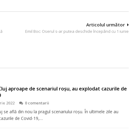
Articolul următor
nă
Emil Boc: Oserul s-ar putea deschide începând cu 1 iunie
Cluj aproape de scenariul roșu, au explodat cazurile de
9
rie 2022
0 comentarii
uj se află din nou la pragul scenariului roșu. În ultimele zile au
cazurile de Covid-19,…