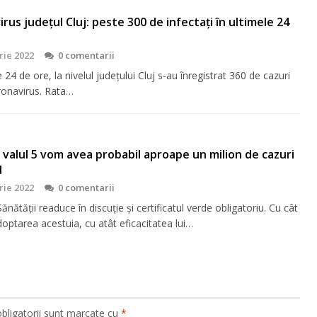
rus județul Cluj: peste 300 de infectați în ultimele 24
rie 2022
0 comentarii
e 24 de ore, la nivelul județului Cluj s-au înregistrat 360 de cazuri
ronavirus. Rata…
În valul 5 vom avea probabil aproape un milion de cazuri
d
rie 2022
0 comentarii
Sănătății readuce în discuție și certificatul verde obligatoriu. Cu cât
doptarea acestuia, cu atât eficacitatea lui…
bligatorii sunt marcate cu
*