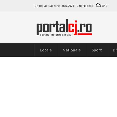
Ultima actualizare:
26.5.2026
Cluj-Napoca
8
°C
Locale
Naţionale
Sport
Di