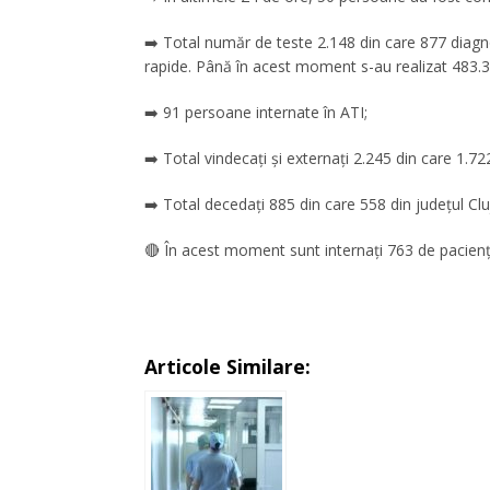
➡️ Total număr de teste 2.148 din care 877 diagno
rapide. Până în acest moment s-au realizat 483.338
➡️ 91 persoane internate în ATI;
➡️ Total vindecați și externați 2.245 din care 1.722
➡️ Total decedați 885 din care 558 din județul Clu
🔴 În acest moment sunt internați 763 de pacienți,
Articole Similare: