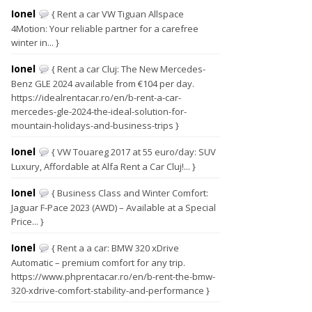
Ionel
{ Rent a car VW Tiguan Allspace
4Motion: Your reliable partner for a carefree
winter in... }
Ionel
{ Rent a car Cluj: The New Mercedes-
Benz GLE 2024 available from €104 per day.
https://idealrentacar.ro/en/b-rent-a-car-
mercedes-gle-2024-the-ideal-solution-for-
mountain-holidays-and-business-trips }
Ionel
{ VW Touareg 2017 at 55 euro/day: SUV
Luxury, Affordable at Alfa Rent a Car Cluj!... }
Ionel
{ Business Class and Winter Comfort:
Jaguar F-Pace 2023 (AWD) – Available at a Special
Price... }
Ionel
{ Rent a a car: BMW 320 xDrive
Automatic – premium comfort for any trip.
https://www.phprentacar.ro/en/b-rent-the-bmw-
320-xdrive-comfort-stability-and-performance }