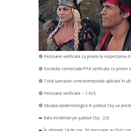
🔴 Persoane verificate cu privire la respectarea mă
🔴 Societăți comerciale/PFA verificate cu privire l
🔴 Total sancțiuni contravenționale aplicate în ul
🔴 Persoane verificate – 1.423;
🔴 Situația epidemiologică în județul Cluj se prezi
➡️ Rata incidenței pe județul Cluj : 2,9;
➡️ În ultimele 24 de ore, 50 persoane au fost con