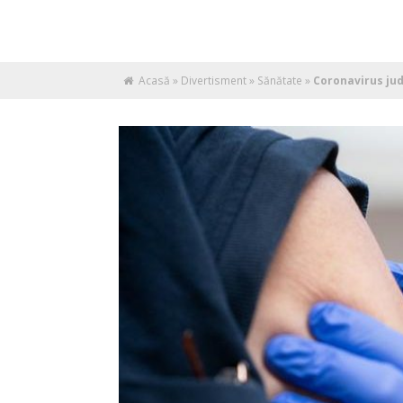
Acasă
»
Divertisment
»
Sănătate
»
Coronavirus jude