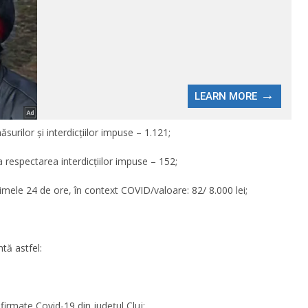
surilor și interdicțiilor impuse – 1.121;
a respectarea interdicțiilor impuse – 152;
timele 24 de ore, în context COVID/valoare: 82/ 8.000 lei;
ntă astfel:
firmate Covid-19 din județul Cluj;