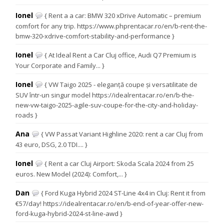
Ionel
{ Rent a a car: BMW 320 xDrive Automatic – premium
comfort for any trip. https://www.phprentacar.ro/en/b-rent-the-
bmw-320-xdrive-comfort-stability-and-performance }
Ionel
{ At Ideal Rent a Car Cluj office, Audi Q7 Premium is
Your Corporate and Family... }
Ionel
{ VW Taigo 2025 - eleganță coupe și versatilitate de
SUV într-un singur model https://idealrentacar.ro/en/b-the-
new-vw-taigo-2025-agile-suv-coupe-for-the-city-and-holiday-
roads }
Ana
{ VW Passat Variant Highline 2020: rent a car Cluj from
43 euro, DSG, 2.0 TDI.... }
Ionel
{ Rent a car Cluj Airport: Skoda Scala 2024 from 25
euros. New Model (2024): Comfort,... }
Dan
{ Ford Kuga Hybrid 2024 ST-Line 4x4 in Cluj: Rent it from
€57/day! https://idealrentacar.ro/en/b-end-of-year-offer-new-
ford-kuga-hybrid-2024-st-line-awd }