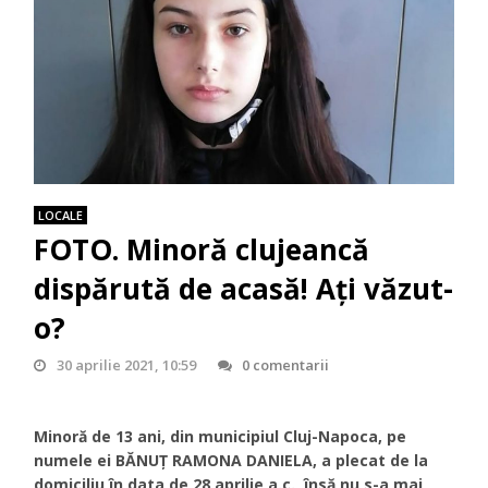
LOCALE
FOTO. Minoră clujeancă
dispărută de acasă! Ați văzut-
o?
30 aprilie 2021, 10:59
0 comentarii
Minoră de 13 ani, din municipiul Cluj-Napoca, pe
numele ei BĂNUȚ RAMONA DANIELA, a plecat de la
domiciliu în data de 28 aprilie a.c., însă nu s-a mai