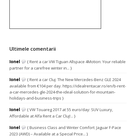
Ultimele comentarii
Ionel
{ Rent a car VW Tiguan Allspace 4Motion: Your reliable
partner for a carefree winter in... }
Ionel
{ Rent a car Cluj: The New Mercedes-Benz GLE 2024
available from €104 per day. https://idealrentacar.ro/en/b-rent-
a-car-mercedes-gle-2024-the-ideal-solution-for-mountain-
holidays-and-business-trips }
Ionel
{ VW Touareg 2017 at 55 euro/day: SUV Luxury,
Affordable at Alfa Rent a Car Cluj!... }
Ionel
{ Business Class and Winter Comfort: Jaguar F-Pace
2023 (AWD) – Available at a Special Price... }