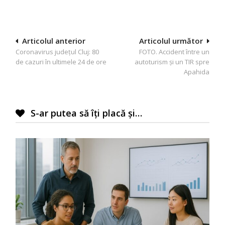
Navigare
Articolul anterior
Articolul următor
Coronavirus județul Cluj: 80
FOTO. Accident între un
în
de cazuri în ultimele 24 de ore
autoturism și un TIR spre
articole
Apahida
S-ar putea să îți placă și…