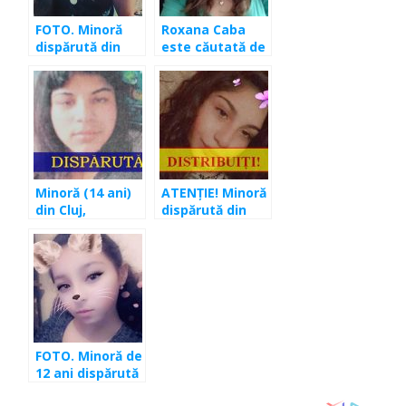
FOTO. Minoră
Roxana Caba
dispărută din
este căutată de
Florești. Familia
poliţie. Familia a
cere ajutorul
dat-o dispărută
comunității
pe minora de 17
ani
Minoră (14 ani)
ATENȚIE! Minoră
din Cluj,
dispărută din
dispărută de
Bonțida. Ați
aproape două
văzut-o?
luni! Poliția ne
cere ajutorul
FOTO. Minoră de
12 ani dispărută
de acasă! Ați