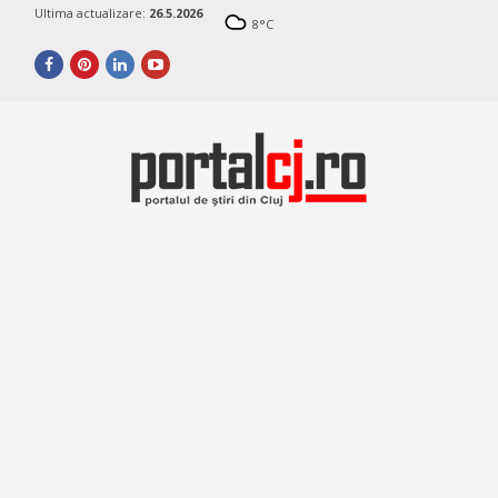
Ultima actualizare:
26.5.2026
8
°C