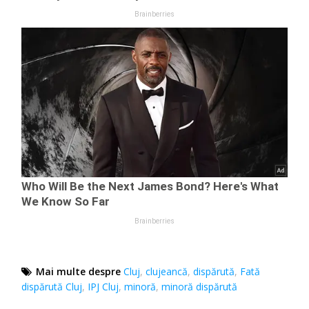
Mai multe despre
Cluj
,
clujeancă
,
dispărută
,
Fată
dispărută Cluj
,
IPJ Cluj
,
minoră
,
minoră dispărută