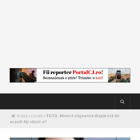
Acasă
»
Locale
»
FOTO. Minoră clujeancă dispărută de
acasă! Ați văzut-o?