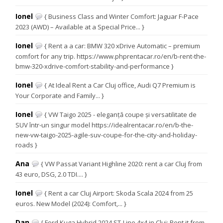
Ionel
{ Business Class and Winter Comfort: Jaguar F-Pace
2023 (AWD) – Available at a Special Price... }
Ionel
{ Rent a a car: BMW 320 xDrive Automatic – premium
comfort for any trip. https://www.phprentacar.ro/en/b-rent-the-
bmw-320-xdrive-comfort-stability-and-performance }
Ionel
{ At Ideal Rent a Car Cluj office, Audi Q7 Premium is
Your Corporate and Family... }
Ionel
{ VW Taigo 2025 - eleganță coupe și versatilitate de
SUV într-un singur model https://idealrentacar.ro/en/b-the-
new-vw-taigo-2025-agile-suv-coupe-for-the-city-and-holiday-
roads }
Ana
{ VW Passat Variant Highline 2020: rent a car Cluj from
43 euro, DSG, 2.0 TDI.... }
Ionel
{ Rent a car Cluj Airport: Skoda Scala 2024 from 25
euros. New Model (2024): Comfort,... }
Dan
{ Ford Kuga Hybrid 2024 ST-Line 4x4 in Cluj: Rent it from