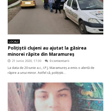
LOCALE
Polițiștii clujeni au ajutat la găsirea
minorei răpite din Maramureș
21 iunie 2020, 17:30
0 comentarii
La data de 20 iunie a.c., I.P.J. Maramureş a emis o alertă de
răpire a unui minor. Astfel că, poliţiştii…