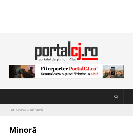
Acasă
»
minoră
Minoră