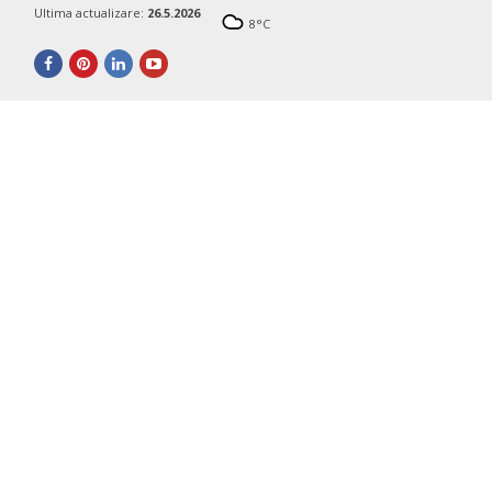
Ultima actualizare:
26.5.2026
8
°C