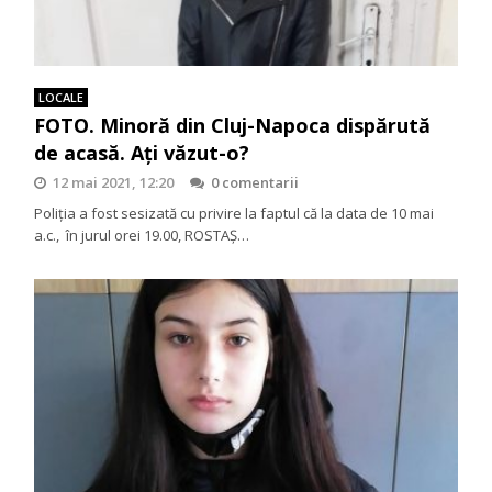
LOCALE
FOTO. Minoră din Cluj-Napoca dispărută
de acasă. Ați văzut-o?
12 mai 2021, 12:20
0 comentarii
Poliţia a fost sesizată cu privire la faptul că la data de 10 mai
a.c., în jurul orei 19.00, ROSTAȘ…