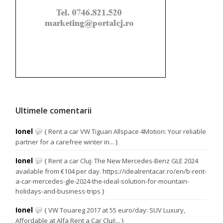
Ultimele comentarii
Ionel
{ Rent a car VW Tiguan Allspace 4Motion: Your reliable
partner for a carefree winter in... }
Ionel
{ Rent a car Cluj: The New Mercedes-Benz GLE 2024
available from €104 per day. https://idealrentacar.ro/en/b-rent-
a-car-mercedes-gle-2024-the-ideal-solution-for-mountain-
holidays-and-business-trips }
Ionel
{ VW Touareg 2017 at 55 euro/day: SUV Luxury,
Affordable at Alfa Rent a Car Cluj!... }