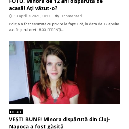
FOTO. Minoră de 12 ani dispărută de
acasă! Ați văzut-o?
13 aprilie 2021, 10:11
0 comentarii
Poliţia a fost sesizată cu privire la faptul că, la data de 12 aprilie
a.c., în jurul orei 18.00, FERENȚI…
LOCALE
VEȘTI BUNE! Minora dispărută din Cluj-
Napoca a fost găsită