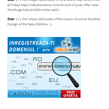
€57/day! https://idealrentacar.ro/en/b-end-of-year-offer-new-
ford-kuga-hybrid-2024-st-line-awd }
Dan
{ The Urban Silhouette of the Future: Discover the Bold
Design of the New 2026 Kia... }