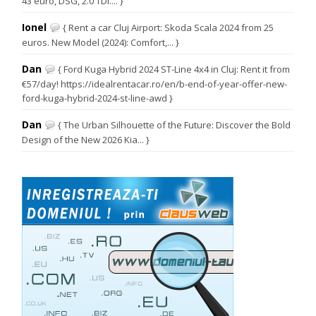
43 euro, DSG, 2.0 TDI.... }
Ionel
{ Rent a car Cluj Airport: Skoda Scala 2024 from 25
euros. New Model (2024): Comfort,... }
Dan
{ Ford Kuga Hybrid 2024 ST-Line 4x4 in Cluj: Rent it from
€57/day! https://idealrentacar.ro/en/b-end-of-year-offer-new-
ford-kuga-hybrid-2024-st-line-awd }
Dan
{ The Urban Silhouette of the Future: Discover the Bold
Design of the New 2026 Kia... }