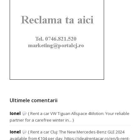
Ultimele comentarii
Ionel
{ Rent a car VW Tiguan Allspace 4Motion: Your reliable
partner for a carefree winter in... }
Ionel
{ Rent a car Cluj: The New Mercedes-Benz GLE 2024
available from €104 per day. https://idealrentacar.ro/en/b-rent-