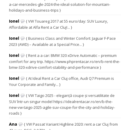
a-car-mercedes-gle-2024-the-ideal-solution-for-mountain-
holidays-and-business-trips }
Ionel
{ VW Touareg 2017 at 55 euro/day: SUV Luxury,
Affordable at Alfa Rent a Car Cluj!... }
Ionel
{ Business Class and Winter Comfort: Jaguar F-Pace
2023 (AWD) – Available at a Special Price... }
Ionel
{ Rent a a car: BMW 320 xDrive Automatic – premium
comfort for any trip. https://www.phprentacar.ro/en/b-rent-the-
bmw-320-xdrive-comfort-stability-and-performance }
Ionel
{ At Ideal Rent a Car Cluj office, Audi Q7 Premium is
Your Corporate and Family... }
Ionel
{ VW Taigo 2025 - eleganță coupe și versatilitate de
SUV într-un singur model https://idealrentacar.ro/en/b-the-
new-vw-taigo-2025-agile-suv-coupe-for-the-city-and-holiday-
roads }
Ana
{ VW Passat Variant Highline 2020: rent a car Cluj from