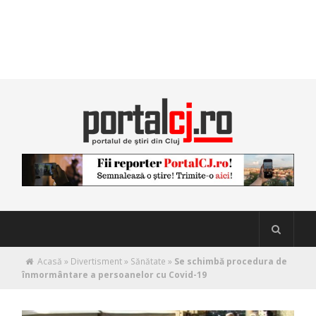
Acasă
»
Divertisment
»
Sănătate
»
Se schimbă procedura de
înmormântare a persoanelor cu Covid-19