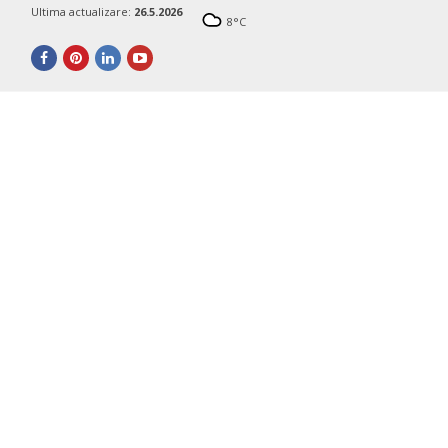
Ultima actualizare:
26.5.2026
8
°C