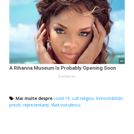
Mai multe despre
covid 19
,
cult religios
,
înmormântări
,
preoţi
,
reprezentanți
,
Vlad voiculescu