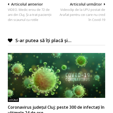
Navigare
Articolul anterior
Articolul următor
VIDEO. Medic erou de 72 de
Videoclip de la UPU postat de
în
ani din Cluj. Și-a trat pacienții
Arafat pentru cei care nu cred
articole
din scaunul cu rotile
în Covid-19
S-ar putea să îți placă și…
LOCALE
Coronavirus județul Cluj: peste 300 de infectați în
ultimele 24 de ore