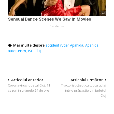
Mai multe despre
accident rutier Apahida
,
Apahida
,
autoturism
,
ISU Cluj
Navigare
Articolul anterior
Articolul următor
Coronavirus județul Cluj: 11
Tractorist căzut cu tot cu utilaj
în
cazuri în ultimele 24 de ore
într-o prăpastie din județul
articole
Cluj