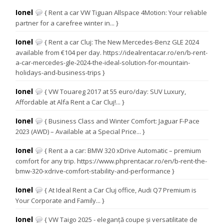
Ionel
{ Rent a car VW Tiguan Allspace 4Motion: Your reliable
partner for a carefree winter in... }
Ionel
{ Rent a car Cluj: The New Mercedes-Benz GLE 2024
available from €104 per day. https://idealrentacar.ro/en/b-rent-
a-car-mercedes-gle-2024-the-ideal-solution-for-mountain-
holidays-and-business-trips }
Ionel
{ VW Touareg 2017 at 55 euro/day: SUV Luxury,
Affordable at Alfa Rent a Car Cluj!... }
Ionel
{ Business Class and Winter Comfort: Jaguar F-Pace
2023 (AWD) – Available at a Special Price... }
Ionel
{ Rent a a car: BMW 320 xDrive Automatic – premium
comfort for any trip. https://www.phprentacar.ro/en/b-rent-the-
bmw-320-xdrive-comfort-stability-and-performance }
Ionel
{ At Ideal Rent a Car Cluj office, Audi Q7 Premium is
Your Corporate and Family... }
Ionel
{ VW Taigo 2025 - eleganță coupe și versatilitate de