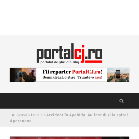
Acasă
»
Locale
»
Accident în Apahida. Au fost duși la spital
4 persoane