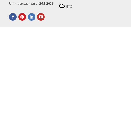
Ultima actualizare:
26.5.2026
8
°C