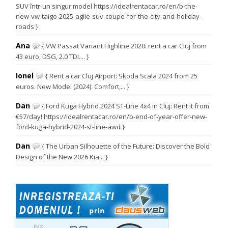
SUV într-un singur model https://idealrentacar.ro/en/b-the-
new-vw-taigo-2025-agile-suv-coupe-for-the-city-and-holiday-
roads }
Ana
{ VW Passat Variant Highline 2020: rent a car Cluj from
43 euro, DSG, 2.0 TDI.... }
Ionel
{ Rent a car Cluj Airport: Skoda Scala 2024 from 25
euros. New Model (2024): Comfort,... }
Dan
{ Ford Kuga Hybrid 2024 ST-Line 4x4 in Cluj: Rent it from
€57/day! https://idealrentacar.ro/en/b-end-of-year-offer-new-
ford-kuga-hybrid-2024-st-line-awd }
Dan
{ The Urban Silhouette of the Future: Discover the Bold
Design of the New 2026 Kia... }