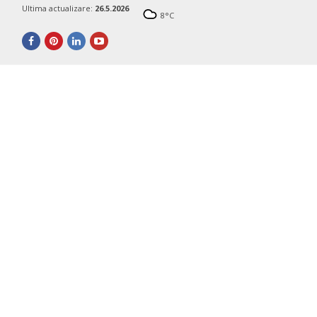
Ultima actualizare:
26.5.2026
8
°C