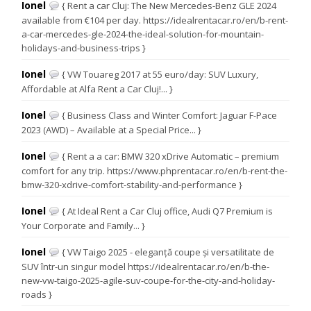
Ionel
{ Rent a car Cluj: The New Mercedes-Benz GLE 2024
available from €104 per day. https://idealrentacar.ro/en/b-rent-
a-car-mercedes-gle-2024-the-ideal-solution-for-mountain-
holidays-and-business-trips }
Ionel
{ VW Touareg 2017 at 55 euro/day: SUV Luxury,
Affordable at Alfa Rent a Car Cluj!... }
Ionel
{ Business Class and Winter Comfort: Jaguar F-Pace
2023 (AWD) – Available at a Special Price... }
Ionel
{ Rent a a car: BMW 320 xDrive Automatic – premium
comfort for any trip. https://www.phprentacar.ro/en/b-rent-the-
bmw-320-xdrive-comfort-stability-and-performance }
Ionel
{ At Ideal Rent a Car Cluj office, Audi Q7 Premium is
Your Corporate and Family... }
Ionel
{ VW Taigo 2025 - eleganță coupe și versatilitate de
SUV într-un singur model https://idealrentacar.ro/en/b-the-
new-vw-taigo-2025-agile-suv-coupe-for-the-city-and-holiday-
roads }