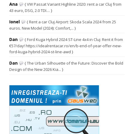
Ana
{ VW Passat Variant Highline 2020: rent a car Cluj from
43 euro, DSG, 2.0 TDI.... }
Ionel
{ Rent a car Cluj Airport: Skoda Scala 2024 from 25
euros. New Model (2024): Comfort,... }
Dan
{ Ford Kuga Hybrid 2024 ST-Line 4x4 in Cluj: Rent it from
€57/day! https://idealrentacar.ro/en/b-end-of-year-offer-new-
ford-kuga-hybrid-2024-st-line-awd }
Dan
{ The Urban Silhouette of the Future: Discover the Bold
Design of the New 2026 Kia... }