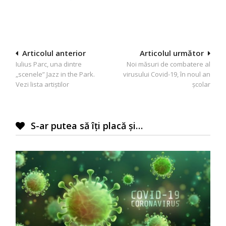
Navigare
Articolul anterior
Articolul următor
Iulius Parc, una dintre
Noi măsuri de combatere al
în
„scenele” Jazz in the Park.
virusului Covid-19, în noul an
articole
Vezi lista artiștilor
școlar
S-ar putea să îți placă și…