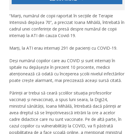
“Marți, numărul de copii raportat în secțiile de Terapie
Intensivă depășea 70”, a precizat Ioana Mihăilă, întrebată în
cadrul unei conferințe de presă despre numărul de copii
internați la ATI din cauza Covid-19.
Marți, la ATI erau internați 291 de pacienți cu COVID-19.
Deși numărul copiilor care au COVID și sunt internați în
spitale nu depășește în prezent 10 procente, medicii
atenționează că odată cu începerea școlii nivelul infectărilor
poate crește alarmant, mai precizează aceași sursă citată.
Părinții ar trebui să ceară școlilor situația profesorilor
vaccinați și nevaccinați, a spus luni seara, la Digi24,
ministrul sănătății, Ioana Mihăilă, întrebată dacă părinții ar
avea dreptul să se împotrivească intrării la ore a acelor
cadre didactice care nu sunt vaccinate. Pe de altă parte, în
cazul copiilor cu vulnerabilități la COVID, va fi păstrată
posibilitatea de a face școală online, a menționat ministrul