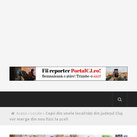
Acasă
»
Locale
»
Copii din unele localități din județul Cluj
vor merge din nou fizic la școli