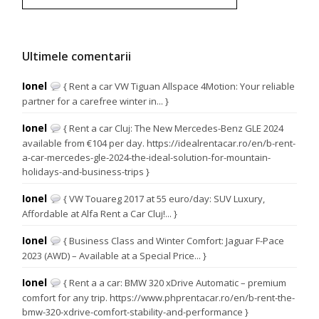
Ultimele comentarii
Ionel
{ Rent a car VW Tiguan Allspace 4Motion: Your reliable
partner for a carefree winter in... }
Ionel
{ Rent a car Cluj: The New Mercedes-Benz GLE 2024
available from €104 per day. https://idealrentacar.ro/en/b-rent-
a-car-mercedes-gle-2024-the-ideal-solution-for-mountain-
holidays-and-business-trips }
Ionel
{ VW Touareg 2017 at 55 euro/day: SUV Luxury,
Affordable at Alfa Rent a Car Cluj!... }
Ionel
{ Business Class and Winter Comfort: Jaguar F-Pace
2023 (AWD) – Available at a Special Price... }
Ionel
{ Rent a a car: BMW 320 xDrive Automatic – premium
comfort for any trip. https://www.phprentacar.ro/en/b-rent-the-
bmw-320-xdrive-comfort-stability-and-performance }