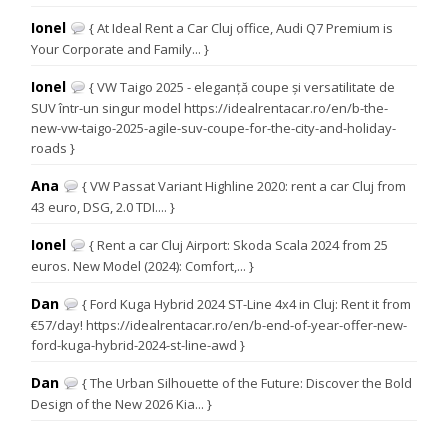
Ionel
{ At Ideal Rent a Car Cluj office, Audi Q7 Premium is
Your Corporate and Family... }
Ionel
{ VW Taigo 2025 - eleganță coupe și versatilitate de
SUV într-un singur model https://idealrentacar.ro/en/b-the-
new-vw-taigo-2025-agile-suv-coupe-for-the-city-and-holiday-
roads }
Ana
{ VW Passat Variant Highline 2020: rent a car Cluj from
43 euro, DSG, 2.0 TDI.... }
Ionel
{ Rent a car Cluj Airport: Skoda Scala 2024 from 25
euros. New Model (2024): Comfort,... }
Dan
{ Ford Kuga Hybrid 2024 ST-Line 4x4 in Cluj: Rent it from
€57/day! https://idealrentacar.ro/en/b-end-of-year-offer-new-
ford-kuga-hybrid-2024-st-line-awd }
Dan
{ The Urban Silhouette of the Future: Discover the Bold
Design of the New 2026 Kia... }