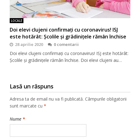
LOCALE
Doi elevi clujeni confirmaţi cu coronavirus! ISJ
este hotărât: Şcolile şi grădiniţele rămân închise
28 aprilie 2020
0 comentarii
Doi elevi clujeni confirmaţi cu coronavirus! ISJ este hotărât:
Şcolile şi grădiniţele rămân închise. Doi elevi clujeni au…
Lasă un răspuns
Adresa ta de email nu va fi publicată.
Câmpurile obligatorii
sunt marcate cu
*
Nume
*