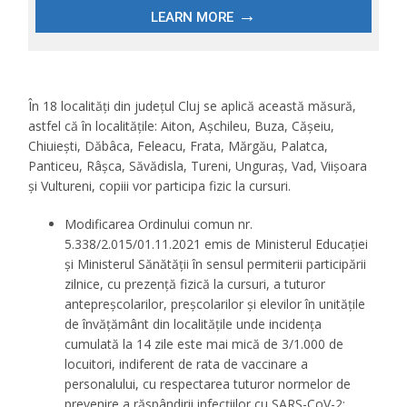
În 18 localități din județul Cluj se aplică această măsură,
astfel că în localitățile: Aiton, Așchileu, Buza, Cășeiu,
Chiuiești, Dăbâca, Feleacu, Frata, Mărgău, Palatca,
Panticeu, Râșca, Săvădisla, Tureni, Unguraș, Vad, Viișoara
și Vultureni, copiii vor participa fizic la cursuri.
Modificarea Ordinului comun nr.
5.338/2.015/01.11.2021 emis de Ministerul Educației
și Ministerul Sănătății în sensul permiterii participării
zilnice, cu prezență fizică la cursuri, a tuturor
antepreșcolarilor, preșcolarilor și elevilor în unitățile
de învățământ din localitățile unde incidența
cumulată la 14 zile este mai mică de 3/1.000 de
locuitori, indiferent de rata de vaccinare a
personalului, cu respectarea tuturor normelor de
prevenire a răspândirii infecțiilor cu SARS-CoV-2;