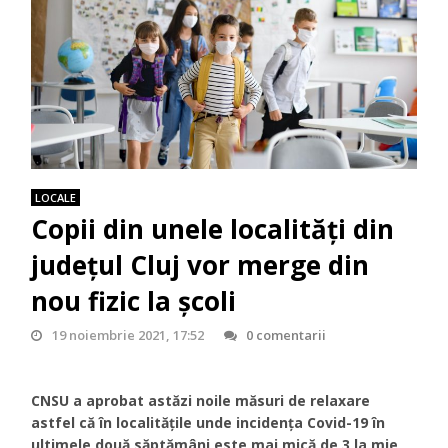
LOCALE
Copii din unele localități din
județul Cluj vor merge din
nou fizic la școli
19 noiembrie 2021, 17:52
0 comentarii
CNSU a aprobat astăzi noile măsuri de relaxare
astfel că în localitățile unde incidența Covid-19 în
ultimele două săptămâni este mai mică de 3 la mie,