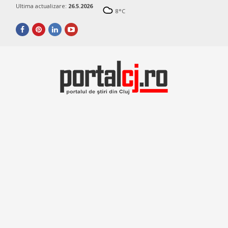
Ultima actualizare:
26.5.2026
8
°C