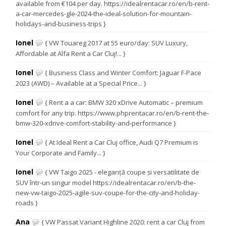
available from €104 per day. https://idealrentacar.ro/en/b-rent-
a-car-mercedes-gle-2024-the-ideal-solution-for-mountain-
holidays-and-business-trips }
Ionel
{ VW Touareg 2017 at 55 euro/day: SUV Luxury,
Affordable at Alfa Rent a Car Cluj!... }
Ionel
{ Business Class and Winter Comfort: Jaguar F-Pace
2023 (AWD) – Available at a Special Price... }
Ionel
{ Rent a a car: BMW 320 xDrive Automatic – premium
comfort for any trip. https://www.phprentacar.ro/en/b-rent-the-
bmw-320-xdrive-comfort-stability-and-performance }
Ionel
{ At Ideal Rent a Car Cluj office, Audi Q7 Premium is
Your Corporate and Family... }
Ionel
{ VW Taigo 2025 - eleganță coupe și versatilitate de
SUV într-un singur model https://idealrentacar.ro/en/b-the-
new-vw-taigo-2025-agile-suv-coupe-for-the-city-and-holiday-
roads }
Ana
{ VW Passat Variant Highline 2020: rent a car Cluj from