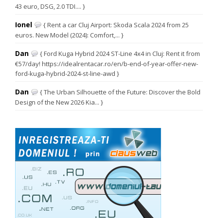
43 euro, DSG, 2.0 TDI.... }
Ionel
{ Rent a car Cluj Airport: Skoda Scala 2024 from 25
euros. New Model (2024): Comfort,... }
Dan
{ Ford Kuga Hybrid 2024 ST-Line 4x4 in Cluj: Rent it from
€57/day! https://idealrentacar.ro/en/b-end-of-year-offer-new-
ford-kuga-hybrid-2024-st-line-awd }
Dan
{ The Urban Silhouette of the Future: Discover the Bold
Design of the New 2026 Kia... }