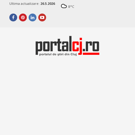
Ultima actualizare:
26.5.2026
8
°C