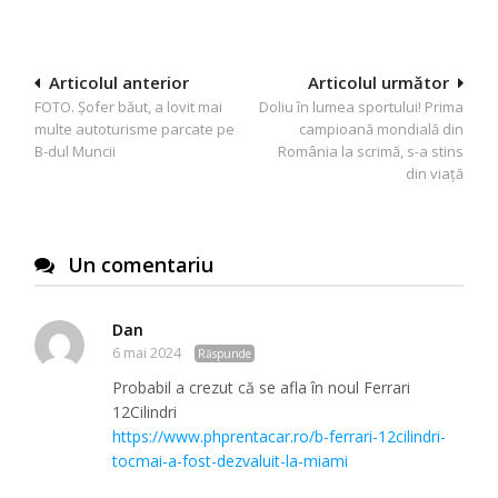
Navigare
Articolul anterior
Articolul următor
FOTO. Șofer băut, a lovit mai
Doliu în lumea sportului! Prima
în
multe autoturisme parcate pe
campioană mondială din
articole
B-dul Muncii
România la scrimă, s-a stins
din viață
Un comentariu
Dan
6 mai 2024
Răspunde
Probabil a crezut că se afla în noul Ferrari
12Cilindri
https://www.phprentacar.ro/b-ferrari-12cilindri-
tocmai-a-fost-dezvaluit-la-miami