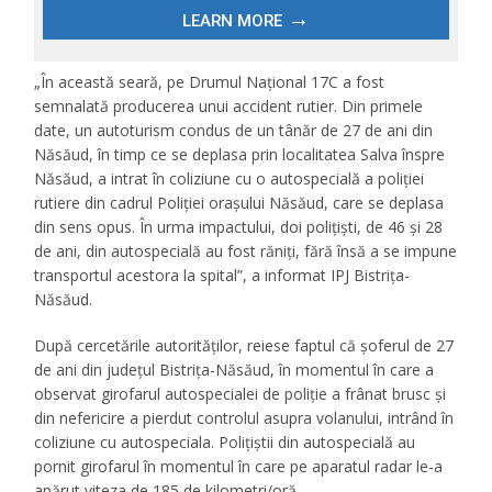
„În această seară, pe Drumul Naţional 17C a fost
semnalată producerea unui accident rutier. Din primele
date, un autoturism condus de un tânăr de 27 de ani din
Năsăud, în timp ce se deplasa prin localitatea Salva înspre
Năsăud, a intrat în coliziune cu o autospecială a poliţiei
rutiere din cadrul Poliţiei oraşului Năsăud, care se deplasa
din sens opus. În urma impactului, doi poliţişti, de 46 şi 28
de ani, din autospecială au fost răniţi, fără însă a se impune
transportul acestora la spital”, a informat IPJ Bistrița-
Năsăud.
După cercetările autorităților, reiese faptul că șoferul de 27
de ani din județul Bistrița-Năsăud, în momentul în care a
observat girofarul autospecialei de poliție a frânat brusc și
din nefericire a pierdut controlul asupra volanului, intrând în
coliziune cu autospeciala. Polițiștii din autospecială au
pornit girofarul în momentul în care pe aparatul radar le-a
apărut viteza de 185 de kilometri/oră.