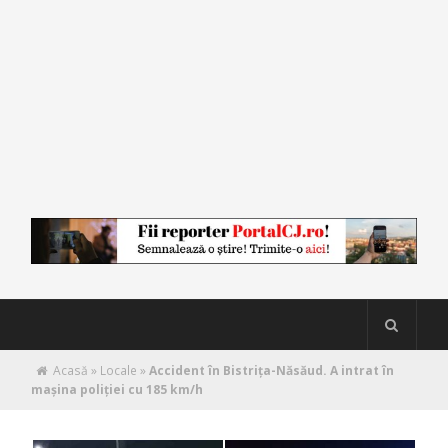
Acasă
»
Locale
»
Accident în Bistrița-Năsăud. A intrat în
mașina poliției cu 185 km/h