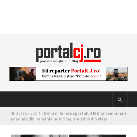
Acasă
»
Sport
»
Doliu în lumea sportului! Prima campioană
mondială din România la scrimă, s-a stins din viață