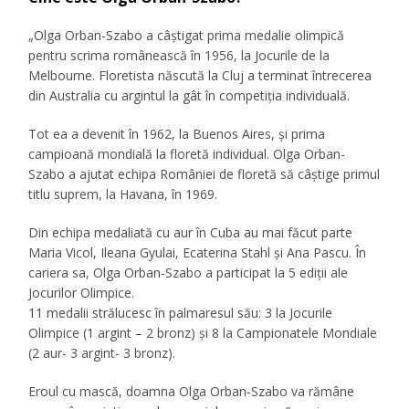
„Olga Orban-Szabo a câștigat prima medalie olimpică
pentru scrima românească în 1956, la Jocurile de la
Melbourne. Floretista născută la Cluj a terminat întrecerea
din Australia cu argintul la gât în competiția individuală.
Tot ea a devenit în 1962, la Buenos Aires, și prima
campioană mondială la floretă individual. Olga Orban-
Szabo a ajutat echipa României de floretă să câștige primul
titlu suprem, la Havana, în 1969.
Din echipa medaliată cu aur în Cuba au mai făcut parte
Maria Vicol, Ileana Gyulai, Ecaterina Stahl și Ana Pascu. În
cariera sa, Olga Orban-Szabo a participat la 5 ediții ale
Jocurilor Olimpice.
11 medalii strălucesc în palmaresul său: 3 la Jocurile
Olimpice (1 argint – 2 bronz) și 8 la Campionatele Mondiale
(2 aur- 3 argint- 3 bronz).
Eroul cu mască, doamna Olga Orban-Szabo va rămâne