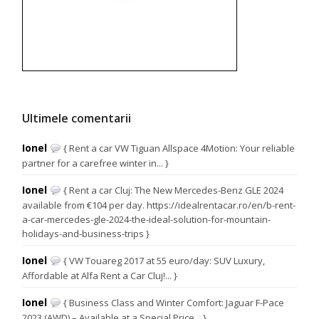
Ultimele comentarii
Ionel
{ Rent a car VW Tiguan Allspace 4Motion: Your reliable
partner for a carefree winter in... }
Ionel
{ Rent a car Cluj: The New Mercedes-Benz GLE 2024
available from €104 per day. https://idealrentacar.ro/en/b-rent-
a-car-mercedes-gle-2024-the-ideal-solution-for-mountain-
holidays-and-business-trips }
Ionel
{ VW Touareg 2017 at 55 euro/day: SUV Luxury,
Affordable at Alfa Rent a Car Cluj!... }
Ionel
{ Business Class and Winter Comfort: Jaguar F-Pace
2023 (AWD) – Available at a Special Price... }