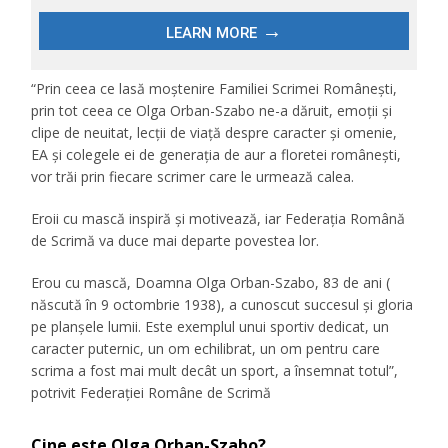
“Prin ceea ce lasă moștenire Familiei Scrimei Românești,
prin tot ceea ce Olga Orban-Szabo ne-a dăruit, emoții și
clipe de neuitat, lecții de viață despre caracter și omenie,
EA și colegele ei de generația de aur a floretei românești,
vor trăi prin fiecare scrimer care le urmează calea.
Eroii cu mască inspiră și motivează, iar Federația Română
de Scrimă va duce mai departe povestea lor.
Erou cu mască, Doamna Olga Orban-Szabo, 83 de ani (
născută în 9 octombrie 1938), a cunoscut succesul și gloria
pe planșele lumii. Este exemplul unui sportiv dedicat, un
caracter puternic, un om echilibrat, un om pentru care
scrima a fost mai mult decât un sport, a însemnat totul”,
potrivit Federației Române de Scrimă
Cine este Olga Orban-Szabo?