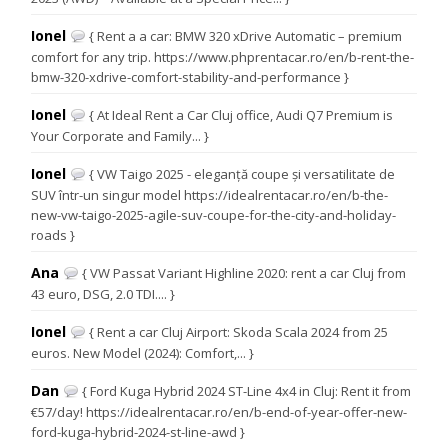
Ionel
{ Rent a a car: BMW 320 xDrive Automatic – premium
comfort for any trip. https://www.phprentacar.ro/en/b-rent-the-
bmw-320-xdrive-comfort-stability-and-performance }
Ionel
{ At Ideal Rent a Car Cluj office, Audi Q7 Premium is
Your Corporate and Family... }
Ionel
{ VW Taigo 2025 - eleganță coupe și versatilitate de
SUV într-un singur model https://idealrentacar.ro/en/b-the-
new-vw-taigo-2025-agile-suv-coupe-for-the-city-and-holiday-
roads }
Ana
{ VW Passat Variant Highline 2020: rent a car Cluj from
43 euro, DSG, 2.0 TDI.... }
Ionel
{ Rent a car Cluj Airport: Skoda Scala 2024 from 25
euros. New Model (2024): Comfort,... }
Dan
{ Ford Kuga Hybrid 2024 ST-Line 4x4 in Cluj: Rent it from
€57/day! https://idealrentacar.ro/en/b-end-of-year-offer-new-
ford-kuga-hybrid-2024-st-line-awd }