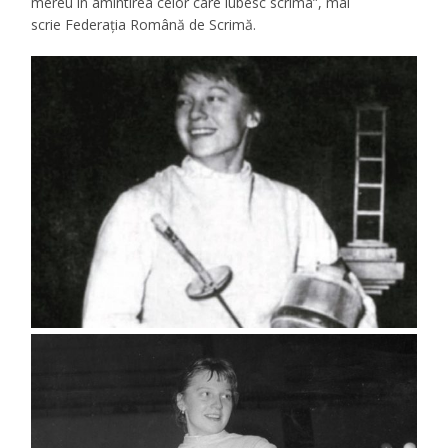
mereu în amintirea celor care iubesc scrima”, mai
scrie Federația Română de Scrimă.