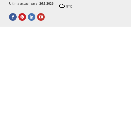
Ultima actualizare:
26.5.2026
8
°C