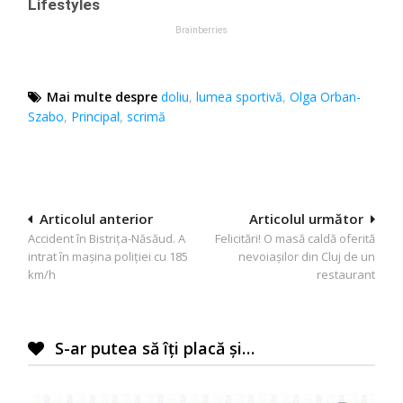
Mai multe despre
doliu
,
lumea sportivă
,
Olga Orban-
Szabo
,
Principal
,
scrimă
Navigare
Articolul anterior
Articolul următor
Accident în Bistrița-Năsăud. A
Felicitări! O masă caldă oferită
în
intrat în mașina poliției cu 185
nevoiașilor din Cluj de un
articole
km/h
restaurant
S-ar putea să îți placă și…