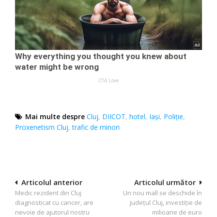
Mai multe despre
Cluj
,
DIICOT
,
hotel
,
Iaşi
,
Poliție
,
Proxenetism Cluj
,
trafic de minori
Navigare
Articolul anterior
Articolul următor
Medic rezident din Cluj
Un nou mall se deschide în
în
diagnosticat cu cancer, are
județul Cluj, investiție de
articole
nevoie de ajutorul nostru
milioane de euro