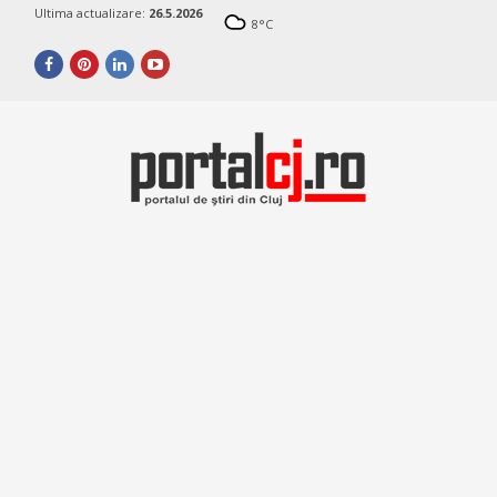
Ultima actualizare:
26.5.2026
8
°C