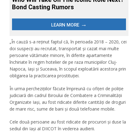
„În cauză s-a reținut faptul că, în perioada 2018 – 2020, cei
doi suspecți au recrutat, transportat și cazat mai multe
persoane vătămate minore, în diferite apartamente
închiriate în regim hotelier de pe raza municipiilor Cluj-
Napoca, Iaşi şi Suceava, în scopul exploatării acestora prin
obligarea la practicarea prostituţiei.
În urma percheziţiilor făcute împreună cu ofiţeri de poliţie
judiciară din cadrul Biroului de Combatere a Criminalităţii
Organizate Iaşi, au fost ridicate diferite cantităţi de droguri
de mare risc, sume de bani şi două telefoane mobile.
Cele două persoane au fost ridicate de procurori şi duse la
sediul din Iaşi al DIICOT în vederea audierii.