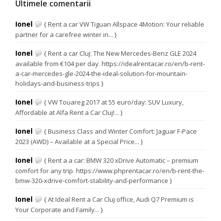
Ultimele comentarii
Ionel
{ Rent a car VW Tiguan Allspace 4Motion: Your reliable
partner for a carefree winter in... }
Ionel
{ Rent a car Cluj: The New Mercedes-Benz GLE 2024
available from €104 per day. https://idealrentacar.ro/en/b-rent-
a-car-mercedes-gle-2024-the-ideal-solution-for-mountain-
holidays-and-business-trips }
Ionel
{ VW Touareg 2017 at 55 euro/day: SUV Luxury,
Affordable at Alfa Rent a Car Cluj!... }
Ionel
{ Business Class and Winter Comfort: Jaguar F-Pace
2023 (AWD) – Available at a Special Price... }
Ionel
{ Rent a a car: BMW 320 xDrive Automatic – premium
comfort for any trip. https://www.phprentacar.ro/en/b-rent-the-
bmw-320-xdrive-comfort-stability-and-performance }
Ionel
{ At Ideal Rent a Car Cluj office, Audi Q7 Premium is
Your Corporate and Family... }