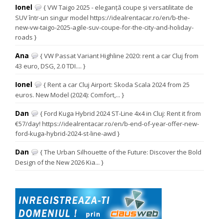
Ionel
{ VW Taigo 2025 - eleganță coupe și versatilitate de
SUV într-un singur model https://idealrentacar.ro/en/b-the-
new-vw-taigo-2025-agile-suv-coupe-for-the-city-and-holiday-
roads }
Ana
{ VW Passat Variant Highline 2020: rent a car Cluj from
43 euro, DSG, 2.0 TDI.... }
Ionel
{ Rent a car Cluj Airport: Skoda Scala 2024 from 25
euros. New Model (2024): Comfort,... }
Dan
{ Ford Kuga Hybrid 2024 ST-Line 4x4 in Cluj: Rent it from
€57/day! https://idealrentacar.ro/en/b-end-of-year-offer-new-
ford-kuga-hybrid-2024-st-line-awd }
Dan
{ The Urban Silhouette of the Future: Discover the Bold
Design of the New 2026 Kia... }