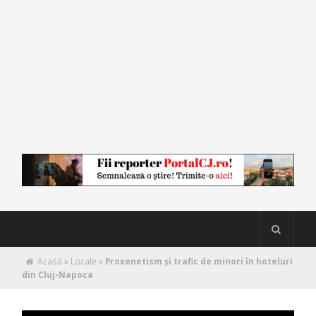
Acasă
»
Locale
»
Proxenetism și trafic de minori în hoteluri
din Cluj-Napoca