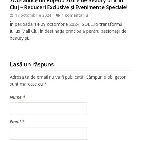
SOLE aduce un Pop-Up Store de Beauty unic în
Cluj – Reduceri Exclusive și Evenimente Speciale!
17 octombrie 2024
1 comentariu
În perioada 14-29 octombrie 2024, SOLE.ro transformă
Iulius Mall Cluj în destinația principală pentru pasionații de
beauty și…
Lasă un răspuns
Adresa ta de email nu va fi publicată.
Câmpurile obligatorii
sunt marcate cu
*
Nume
*
Email
*