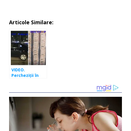
Articole Similare:
VIDEO.
Percheziții în
județul Cluj,
prejudiciu de
peste 2 milioane
de euro