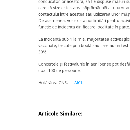
conducătorilor acestora, să fie dispuse măsuri su
care să vizeze testarea săptămânală a tuturor anga
contactului între acestea sau utilizarea unor măș
De asemenea, vor exista noi limitări pentru activ
funcție de incidența din fiecare localitate în part
La incidență sub 1 la mie, majoritatea activități
vaccinate, trecute prin boală sau care au un test
30%.
Concertele și festivalurile în aer liber se pot desf
doar 100 de persoane.
Hotărârea CNSU –
AICI.
Articole Similare: