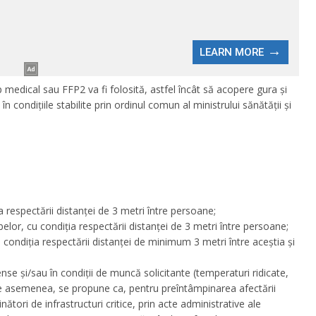
 medical sau FFP2 va fi folosită, astfel încât să acopere gura și
 în condițiile stabilite prin ordinul comun al ministrului sănătății și
ia respectării distanței de 3 metri între persoane;
jbelor, cu condiția respectării distanței de 3 metri între persoane;
cu condiția respectării distanței de minimum 3 metri între aceștia și
ense și/sau în condiții de muncă solicitante (temperaturi ridicate,
 De asemenea, se propune ca, pentru preîntâmpinarea afectării
inători de infrastructuri critice, prin acte administrative ale