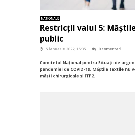
NAŢIONALE
Restricții valul 5: Măștil
public
5 ianuarie 2022, 15:35
0 comentarii
Comitetul Național pentru Situații de urgență 
pandemiei de COVID-19. Măștile textile nu vor
măști chirurgicale și FFP2.