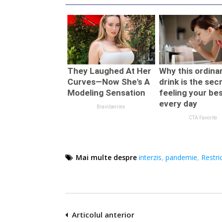
Mai multe despre
interzis
,
pandemie
,
Restric
Navigare
Articolul anterior