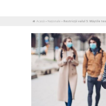
Acasă
»
Naţionale
»
Restricții valul 5: Măștile te