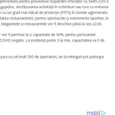
plimentare pentru prevenirea răspândirii infecțiilor cu SARS-CoV-2
jaților, desfășurarea activității în schimburi sau ture cu evitarea
ti cu un grad mai ridicat de protecție (FFP2) în zonele aglomerate.
itatea restaurantelor, pentru spectacole și evenimente sportive, în
e. Magazinele și restaurantele vor fi deschise până la ora 22.00.
lor vor fi permise la o capacitate de 50%, pentru persoanele
 COVID negativ. La incidență peste 3 la mie, capacitatea va fi de
ășura cu cel mult 500 de spectatori, iar la mitinguri pot participa