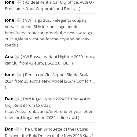
Ionel
{ At Ideal Rent a Car Cluj office, Audi Q7
Premium is Your Corporate and Family... }
Ionel
{ VW Taigo 2025 - eleganță coupe și
versatilitate de SUV într-un singur model
https://idealrentacar.ro/en/b-the-new-vw-taigo-
2025-agile-suv-coupe-for-the-city-and-holiday-
roads }
Ana
{ VW Passat Variant Highline 2020: rent a
car Cluj from 43 euro, DSG, 2.0 TDI.... }
Ionel
{ Rent a car Cluj Airport: Skoda Scala
2024 from 25 euros. New Model (2024): Comfort,...
}
Dan
{ Ford Kuga Hybrid 2024 ST-Line 4x4 in
Cluj: Rent it from €57/day!
https://idealrentacar.ro/en/b-end-of-year-offer-
new-ford-kuga-hybrid-2024-st-line-awd }
Dan
{ The Urban Silhouette of the Future:
Discover the Bold Design of the New 2026 Kia... }