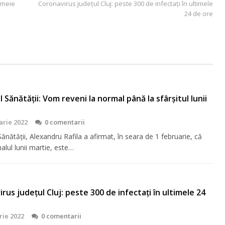
femeie
Coronavirus județul Cluj: peste 300 de infectați în ultimele
24 de ore
l Sănătății: Vom reveni la normal până la sfârșitul lunii
arie 2022
0 comentarii
Sănătății, Alexandru Rafila a afirmat, în seara de 1 februarie, că
nalul lunii martie, este…
rus județul Cluj: peste 300 de infectați în ultimele 24
rie 2022
0 comentarii