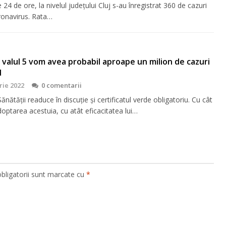
e 24 de ore, la nivelul județului Cluj s-au înregistrat 360 de cazuri
ronavirus. Rata…
În valul 5 vom avea probabil aproape un milion de cazuri
d
rie 2022
0 comentarii
Sănătății readuce în discuție și certificatul verde obligatoriu. Cu cât
doptarea acestuia, cu atât eficacitatea lui…
bligatorii sunt marcate cu
*