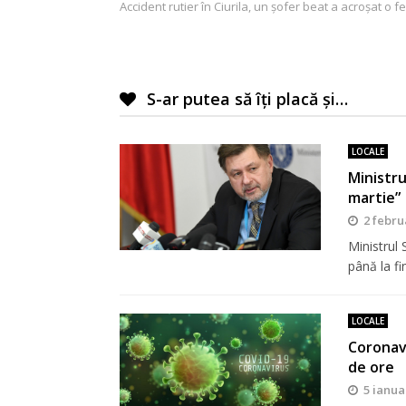
Accident rutier în Ciurila, un șofer beat a acroșat o 
în
articole
S-ar putea să îți placă și…
LOCALE
Ministru
martie”
2 febru
Ministrul 
până la fi
LOCALE
Coronavi
de ore
5 ianua