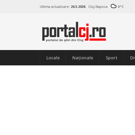
Ultima actualizare:
26.5.2026
Cluj-Napoca
8
°C
Locale
Naţionale
Sport
Di