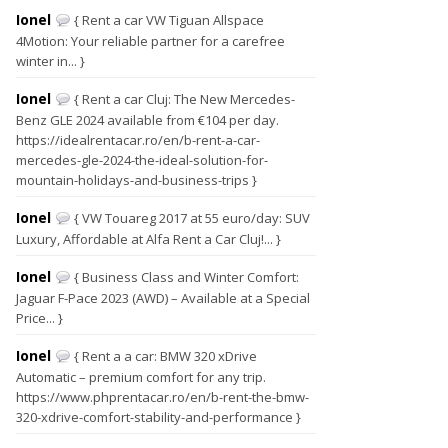
Ionel
{ Rent a car VW Tiguan Allspace
4Motion: Your reliable partner for a carefree
winter in... }
Ionel
{ Rent a car Cluj: The New Mercedes-
Benz GLE 2024 available from €104 per day.
https://idealrentacar.ro/en/b-rent-a-car-
mercedes-gle-2024-the-ideal-solution-for-
mountain-holidays-and-business-trips }
Ionel
{ VW Touareg 2017 at 55 euro/day: SUV
Luxury, Affordable at Alfa Rent a Car Cluj!... }
Ionel
{ Business Class and Winter Comfort:
Jaguar F-Pace 2023 (AWD) – Available at a Special
Price... }
Ionel
{ Rent a a car: BMW 320 xDrive
Automatic – premium comfort for any trip.
https://www.phprentacar.ro/en/b-rent-the-bmw-
320-xdrive-comfort-stability-and-performance }