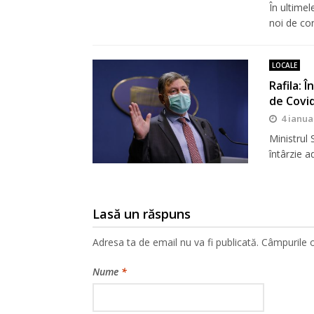
În ultimel
noi de co
LOCALE
Rafila: 
de Covi
4 ianua
Ministrul 
întârzie a
Lasă un răspuns
Adresa ta de email nu va fi publicată.
Câmpurile o
Nume
*