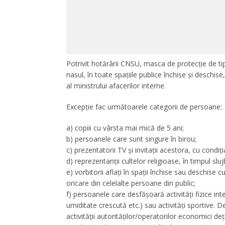
Potrivit hotărârii CNSU, masca de protecție de tip
nasul, în toate spațiile publice închise și deschise,
al ministrului afacerilor interne.
Excepție fac următoarele categorii de persoane:
a) copiii cu vârsta mai mică de 5 ani;
b) persoanele care sunt singure în birou;
c) prezentatorii TV și invitații acestora, cu condiț
d) reprezentanții cultelor religioase, în timpul slu
e) vorbitorii aflați în spații închise sau deschise 
oricare din celelalte persoane din public;
f) persoanele care desfășoară activități fizice int
umiditate crescută etc.) sau activități sportive.
activității autorităților/operatorilor economici deț