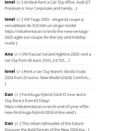
Ionel
{ At Ideal Rent a Car Cluj office, Audi Q7
Premium is Your Corporate and Family... }
Ionel
{ VW Taigo 2025 - eleganță coupe și
versatilitate de SUV într-un singur model
https://idealrentacar.ro/en/b-the-new-vw-taigo-
2025-agile-suv-coupe-for-the-city-and-holiday-
roads }
Ana
{ VW Passat Variant Highline 2020: rent a
car Cluj from 43 euro, DSG, 2.0 TDI.... }
Ionel
{ Rent a car Cluj Airport: Skoda Scala
2024 from 25 euros. New Model (2024): Comfort,...
}
Dan
{ Ford Kuga Hybrid 2024 ST-Line 4x4 in
Cluj: Rent it from €57/day!
https://idealrentacar.ro/en/b-end-of-year-offer-
new-ford-kuga-hybrid-2024-st-line-awd }
Dan
{ The Urban Silhouette of the Future:
Discover the Bold Design of the New 2026 Kia... }