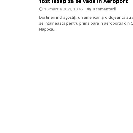
fost lăsați să se vadă în Aeroport
18 martie 2021, 10:46
0 comentarii
Doi tineri îndrăgostiți, un american și o clujeancă au 
se întâlnească pentru prima oară în aeroportul din C
Napoca…