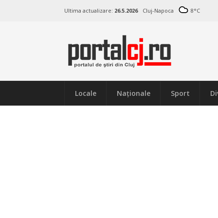
Ultima actualizare:
26.5.2026
Cluj-Napoca
8
°C
Locale
Naţionale
Sport
Di