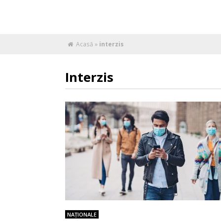
Acasă
»
interzis
Interzis
NAŢIONALE