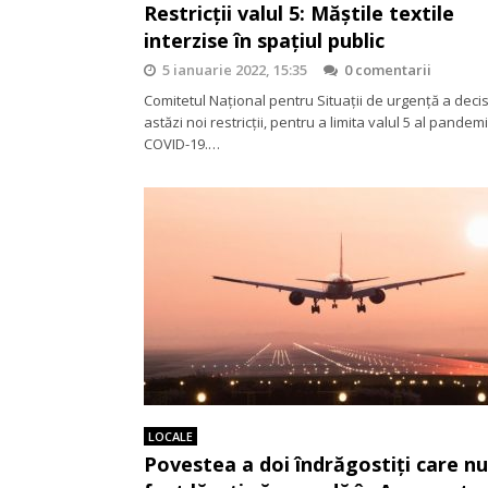
Restricții valul 5: Măștile textile
interzise în spațiul public
5 ianuarie 2022, 15:35
0 comentarii
Comitetul Național pentru Situații de urgență a deci
astăzi noi restricții, pentru a limita valul 5 al pandem
COVID-19.…
LOCALE
Povestea a doi îndrăgostiți care nu