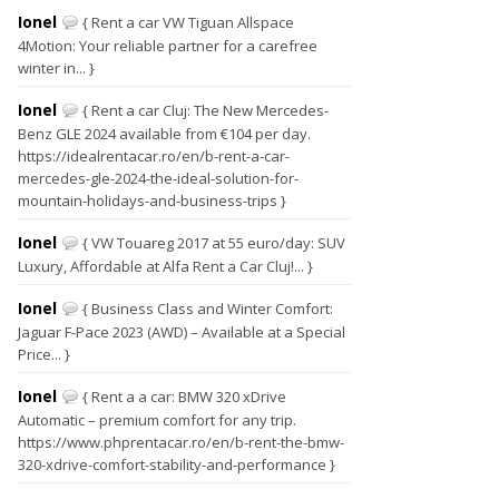
Ionel
{ Rent a car VW Tiguan Allspace
4Motion: Your reliable partner for a carefree
winter in... }
Ionel
{ Rent a car Cluj: The New Mercedes-
Benz GLE 2024 available from €104 per day.
https://idealrentacar.ro/en/b-rent-a-car-
mercedes-gle-2024-the-ideal-solution-for-
mountain-holidays-and-business-trips }
Ionel
{ VW Touareg 2017 at 55 euro/day: SUV
Luxury, Affordable at Alfa Rent a Car Cluj!... }
Ionel
{ Business Class and Winter Comfort:
Jaguar F-Pace 2023 (AWD) – Available at a Special
Price... }
Ionel
{ Rent a a car: BMW 320 xDrive
Automatic – premium comfort for any trip.
https://www.phprentacar.ro/en/b-rent-the-bmw-
320-xdrive-comfort-stability-and-performance }