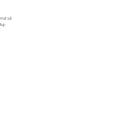
vrut să
luj-