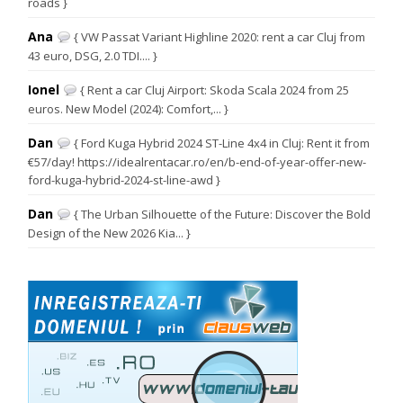
roads }
Ana
{ VW Passat Variant Highline 2020: rent a car Cluj from
43 euro, DSG, 2.0 TDI.... }
Ionel
{ Rent a car Cluj Airport: Skoda Scala 2024 from 25
euros. New Model (2024): Comfort,... }
Dan
{ Ford Kuga Hybrid 2024 ST-Line 4x4 in Cluj: Rent it from
€57/day! https://idealrentacar.ro/en/b-end-of-year-offer-new-
ford-kuga-hybrid-2024-st-line-awd }
Dan
{ The Urban Silhouette of the Future: Discover the Bold
Design of the New 2026 Kia... }