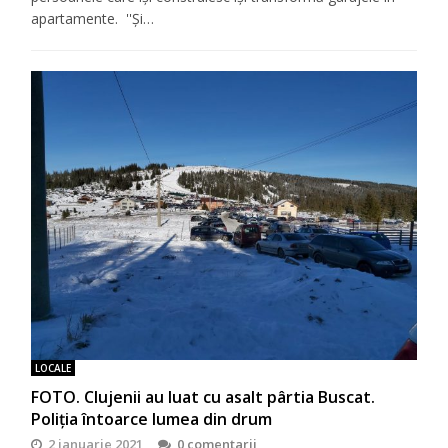
apartamente. ''Și…
LOCALE
FOTO. Clujenii au luat cu asalt pârtia Buscat.
Poliția întoarce lumea din drum
2 ianuarie 2021
0 comentarii