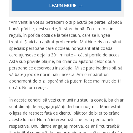
”Am venit la voi să petrecem o zi plăcută pe pârtie. Zâpadă
bună, pârtiile, deși scurte, în stare bună. Totul a fost în
regulă, în pofida cozii de la telescaun, care se lungea
treptat. Și aici au apărut problemele. Mai bine zis au apărut
specialii: persoane care ocoleau nonșalant atât coada –
care ajunsese deja la 30+ minute -, cât și porțile de acces.
Asta sub privirile blajine, ba chiar cu ajutorul celor două
persoane ce deserveau instalația. Mi se pare inadmisibil, să
vă bateți joc de noi în halul acesta. Am cumpărat un
abonament de o zi, sperând că putem face mai mult de 11
urcări. Nu am reușit.
În aceste condiții să vezi cum unii nu stau la coadă, ba chiar
sunt dirijați de angajații plătiți din banii noștri…. Manifestați
o lipsă de respect față de clientul plătitor de bilet tolerând
aceste lucruri. Nu mă interesează cine erau persoanele
respective. Unul dintre angajați motiva, că ar fi ”cu treabă”.
Nesimțitul cu geacă de jandarmerie montană și amicul său