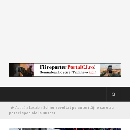
Acasă
»
Locale
»
Schior revoltat pe autoritățile care au
poteci speciale la Buscat