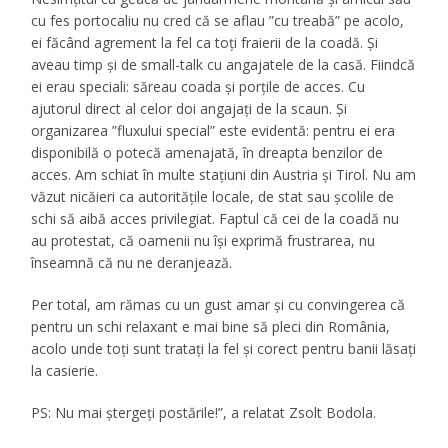
cu fes portocaliu nu cred că se aflau ”cu treabă” pe acolo,
ei făcând agrement la fel ca toți fraierii de la coadă. Și
aveau timp și de small-talk cu angajatele de la casă. Fiindcă
ei erau speciali: săreau coada și porțile de acces. Cu
ajutorul direct al celor doi angajați de la scaun. Și
organizarea ”fluxului special” este evidentă: pentru ei era
disponibilă o potecă amenajată, în dreapta benzilor de
acces. Am schiat în multe stațiuni din Austria și Tirol. Nu am
văzut nicăieri ca autoritățile locale, de stat sau școlile de
schi să aibă acces privilegiat. Faptul că cei de la coadă nu
au protestat, că oamenii nu își exprimă frustrarea, nu
înseamnă că nu ne deranjează.
Per total, am rămas cu un gust amar și cu convingerea că
pentru un schi relaxant e mai bine să pleci din România,
acolo unde toți sunt tratați la fel și corect pentru banii lăsați
la casierie.
PS: Nu mai ștergeți postările!”, a relatat Zsolt Bodola.