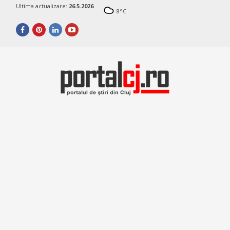
Ultima actualizare:
26.5.2026
8
°C