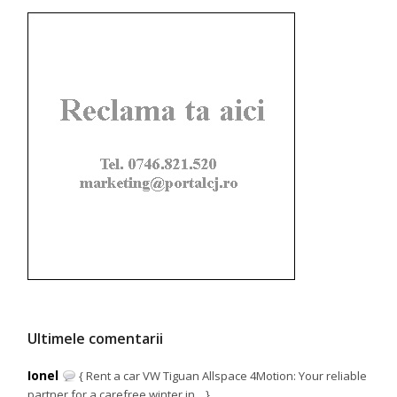
Ultimele comentarii
Ionel
{ Rent a car VW Tiguan Allspace 4Motion: Your reliable
partner for a carefree winter in... }