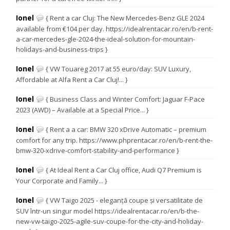
Ionel
{ Rent a car Cluj: The New Mercedes-Benz GLE 2024
available from €104 per day. https://idealrentacar.ro/en/b-rent-
a-car-mercedes-gle-2024-the-ideal-solution-for-mountain-
holidays-and-business-trips }
Ionel
{ VW Touareg 2017 at 55 euro/day: SUV Luxury,
Affordable at Alfa Rent a Car Cluj!... }
Ionel
{ Business Class and Winter Comfort: Jaguar F-Pace
2023 (AWD) – Available at a Special Price... }
Ionel
{ Rent a a car: BMW 320 xDrive Automatic – premium
comfort for any trip. https://www.phprentacar.ro/en/b-rent-the-
bmw-320-xdrive-comfort-stability-and-performance }
Ionel
{ At Ideal Rent a Car Cluj office, Audi Q7 Premium is
Your Corporate and Family... }
Ionel
{ VW Taigo 2025 - eleganță coupe și versatilitate de
SUV într-un singur model https://idealrentacar.ro/en/b-the-
new-vw-taigo-2025-agile-suv-coupe-for-the-city-and-holiday-