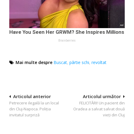
Mai multe despre
Buscat
,
pârtie schi
,
revoltat
Navigare
Articolul anterior
Articolul următor
Petrecere ilegală la un local
FELICITĂRI! Un pacient din
în
din Cluj-Napoca. Poliția
Oradea a salvat salvat două
articole
invitatul surpriză
vieți din Cluj