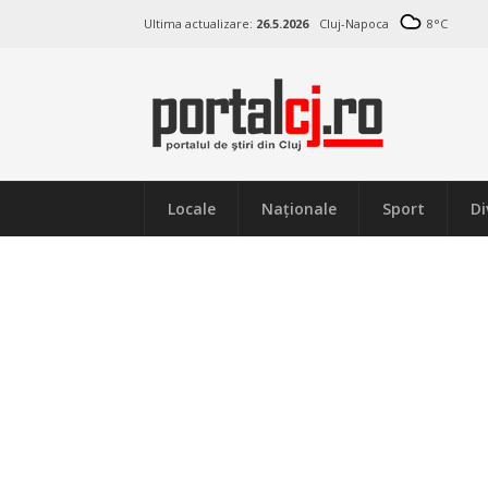
Ultima actualizare:
26.5.2026
Cluj-Napoca
8
°C
Locale
Naţionale
Sport
Di