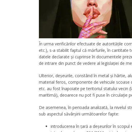
În urma verificărilor efectuate de autorităţile 
etc.), s-a stabilit faptul că mărfurile, în cantit
datele declarate şi cuprinse în documentele prezen
de intrare din punct de vedere al legislaţiei de me
Ulterior, deşeurile, constând în metal și hârtie, alu
material feros, componente de vehicule scoase di
etc. au fost înapoiate pe teritoriul statului vecin 
maritimă), deoarece nu pot fi puse în circulaţie p
De asemenea, în perioada analizată, la nivelul str
sub aspectul săvârşirii următoarelor fapte:
introducerea în ţară a deşeurilor în scopul 