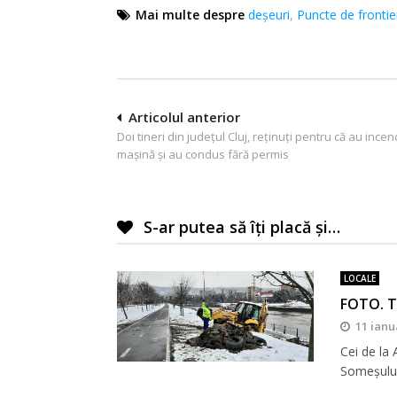
Mai multe despre
deșeuri
,
Puncte de frontie
Navigare
Articolul anterior
Doi tineri din județul Cluj, reținuți pentru că au incen
în
mașină și au condus fără permis
articole
S-ar putea să îți placă și…
LOCALE
FOTO. T
11 ianu
Cei de la
Someșului,