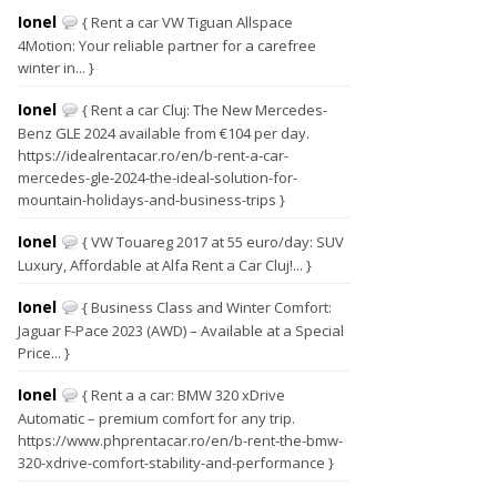
Ionel
{ Rent a car VW Tiguan Allspace
4Motion: Your reliable partner for a carefree
winter in... }
Ionel
{ Rent a car Cluj: The New Mercedes-
Benz GLE 2024 available from €104 per day.
https://idealrentacar.ro/en/b-rent-a-car-
mercedes-gle-2024-the-ideal-solution-for-
mountain-holidays-and-business-trips }
Ionel
{ VW Touareg 2017 at 55 euro/day: SUV
Luxury, Affordable at Alfa Rent a Car Cluj!... }
Ionel
{ Business Class and Winter Comfort:
Jaguar F-Pace 2023 (AWD) – Available at a Special
Price... }
Ionel
{ Rent a a car: BMW 320 xDrive
Automatic – premium comfort for any trip.
https://www.phprentacar.ro/en/b-rent-the-bmw-
320-xdrive-comfort-stability-and-performance }