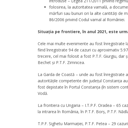
introduse – Legea 211/2011 privind regimul 
folosirea, la autoritatea vamală, a docume
mărfuri sau bunuri ori la alte cantităţi de
86/2006 privind Codul vamal al României.
Situaţia pe frontiere, în anul 2021, este ur
Cele mai multe evenimente au fost înregistrate la
fiind înregistrate 94 de cazuri cu aproximativ 5.9
trecere, cel mai folosit a fost P.T.F. Giurgiu, dar 
Bechet şi P.T.F. Zimnicea.
La Garda de Coastă – unde au fost înregistrate ap
autorităţile competente din judeţul Constanţa au
fost depistate în Portul Constanţa (în sistem cont
Vodă.
La frontiera cu Ungaria – I.T.P.F. Oradea – 65 ca
la intrarea în România, în P.T.F. Borş, P.T.F. Nădla
T.P.F. Sighetu Marmaţiei, P.T.F. Petea – 29 cazur