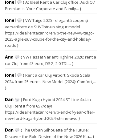
Ionel
{ At Ideal Rent a Car Cluj office, Audi Q7
Premium is Your Corporate and Family... }
Ionel
{ VW Taigo 2025 - eleganță coupe și
versatilitate de SUV într-un singur model
https://idealrentacar.ro/en/b-the-new-vw-taigo-
2025-agile-suv-coupe-for-the-city-and-holiday-
roads }
Ana
{ VW Passat Variant Highline 2020: rent a
car Cluj from 43 euro, DSG, 2.0 TDI.... }
Ionel
{ Rent a car Cluj Airport: Skoda Scala
2024 from 25 euros. New Model (2024): Comfort,...
}
Dan
{ Ford Kuga Hybrid 2024 ST-Line 4x4 in
Cluj: Rent it from €57/day!
https://idealrentacar.ro/en/b-end-of-year-offer-
new-ford-kuga-hybrid-2024-st-line-awd }
Dan
{ The Urban Silhouette of the Future:
Discover the Bold Design of the New 2026 Kia... }