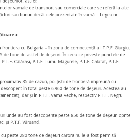
deşeurilor, astfel:
ntelor vamale de transport sau comerciale care se referă la alte
 mărfuri sau bunuri decât cele prezentate în vamă – Legea nr.
mătoarea:
 frontiera cu Bulgaria – în zona de competenţă a I.T.P.F. Giurgiu,
75 de tone de astfel de deşeuri. În ceea ce priveşte punctele de
şi P.T.F. Călăraşi, P.T.F. Turnu Măgurele, P.T.F. Calafat, P.T.F.
roximativ 35 de cazuri, poliţiştii de frontieră împreună cu
 descoperit în total peste 6.960 de tone de deşeuri. Acestea au
ainerizat), dar şi în P.T.F. Vama Veche, respectiv P.T.F. Negru
zuri unde au fost descoperite peste 850 de tone de deşeuri oprite
c, şi P.T.F. Vărşand.
i cu peste 280 tone de deşeuri cărora nu le-a fost permisă