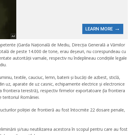
competente (Garda Naţională de Mediu, Direcţia Generală a Vămilor
ate totală de peste 14.000 de tone, erau deşeuri, nu corespundeau cu
tate autorităţii vamale, respectiv nu îndeplineau condiţiile legale
diu.
miniu, textile, cauciuc, lemn, baterii și bucăți de azbest, sticlă,
n uz, aparate de uz casnic, echipamente electrice şi electronice
(la frontiera terestră), respectiv firmelor exportatoare (la frontiera
e teritoriul României.
ucturilor poliţiei de frontieră au fost întocmite 22 dosare penale,
eliminării şi/sau neutilizarea acestora în scopul pentru care au fost