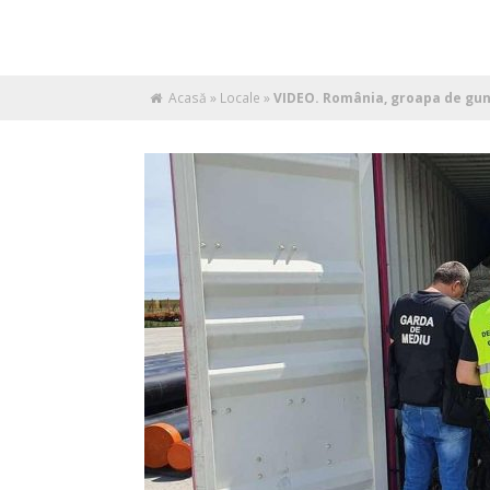
Acasă
»
Locale
»
VIDEO. România, groapa de gunoi