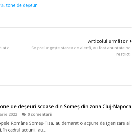
ră
,
tone de deșeuri
Articolul următor
diat o
Se prelungește starea de alertă, au fost anunțate noi
restricții
one de deșeuri scoase din Someș din zona Cluj-Napoca
arie 2022
0 comentarii
 Apele Române Someș-Tisa, au demarat o acțiune de igienizare al
 în cadrul acțiunii, au…